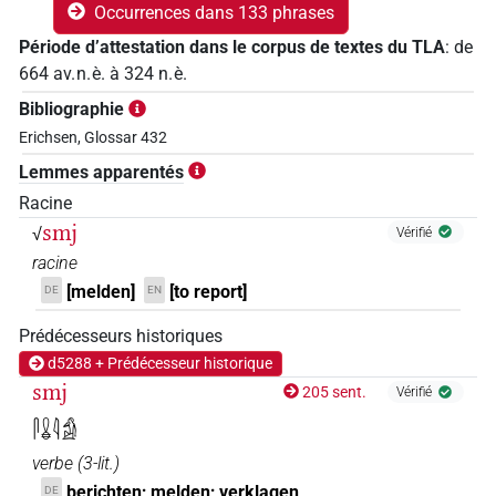
Occurrences dans 133 phrases
Période d’attestation dans le corpus de textes du TLA
:
de
664
av. n. è.
à
324
n. è.
Bibliographie
Erichsen, Glossar 432
Lemmes apparentés
Racine
smj
√
Vérifié
racine
[melden]
[to report]
DE
EN
Prédécesseurs historiques
d5288 + Prédécesseur historique
smj
205 sent.
Vérifié
𓋴𓏇𓇋𓀁
verbe
(
3-lit.
)
berichten; melden; verklagen
DE