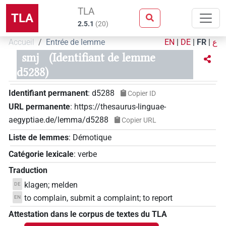
TLA
TLA
2.5.1
(
20
)
Accueil
Entrée de lemme
EN
|
DE
|
FR
|
ع
smj
(Identifiant de lemme
d5288)
Identifiant permanent
:
d5288
Copier ID
URL permanente
:
https://thesaurus-linguae-
aegyptiae.de/lemma/d5288
Copier URL
Liste de lemmes
:
Démotique
Catégorie lexicale
:
verbe
Traduction
klagen; melden
DE
to complain, submit a complaint; to report
EN
Attestation dans le corpus de textes du TLA