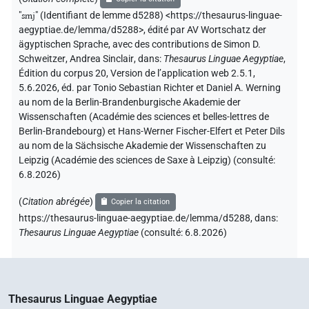
"
smj
"
(Identifiant de lemme d5288) <https://thesaurus-linguae-
aegyptiae.de/lemma/d5288>
,
édité par AV Wortschatz der
ägyptischen Sprache
,
avec des contributions de
Simon D.
Schweitzer
,
Andrea Sinclair
,
dans
:
Thesaurus Linguae Aegyptiae
,
Édition du corpus 20, Version de l’application web 2.5.1,
5.6.2026, éd. par Tonio Sebastian Richter et Daniel A. Werning
au nom de la Berlin-Brandenburgische Akademie der
Wissenschaften (Académie des sciences et belles-lettres de
Berlin-Brandebourg) et Hans-Werner Fischer-Elfert et Peter Dils
au nom de la Sächsische Akademie der Wissenschaften zu
Leipzig (Académie des sciences de Saxe à Leipzig) (consulté:
6.8.2026
)
(
Citation abrégée
)
Copier la citation
https://thesaurus-linguae-aegyptiae.de/lemma/d5288,
dans
:
Thesaurus Linguae Aegyptiae
(
consulté
:
6.8.2026
)
Thesaurus Linguae Aegyptiae