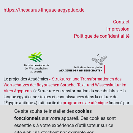
https://thesaurus-linguae-aegyptiae.de
Contact
Impression
Politique de confidentialité
Le projet des Académies
« Strukturen und Transformationen des
Wortschatzes der ägyptischen Sprache: Text- und Wissenskultur im
Alten Ägypten »
(« Structure et transformation du vocabulaire de la
langue égyptienne : textes et connaissances dans la culture de
l’Égypte antique ») fait partie du
programme académique
financé par
le gouvernement fédéral et les gouvernements des Länder de la
Ce site souhaite installer des
cookies
République fédérale d’Allemagne, dont le but est de préserver,
fonctionnels
sur votre appareil. Ces cookies sont
retrouver et explorer notre héritage culturel. Le programme est
essentiels à votre expérience d’utilisateur sur ce
coordonné par l’
Union des académies allemandes des sciences et
site web : ils stockent par exemple vos
des lettres
.