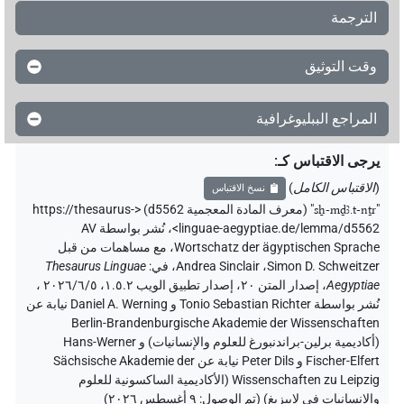
الترجمة
وقت التوثيق
المراجع الببليوغرافية
يرجى الاقتباس كـ
:
(
الاقتباس الكامل
)
نسخ الاقتباس
"
sẖ-mḏꜣ.t-nṯr
"
(معرف المادة المعجمية d5562) <https://thesaurus-
linguae-aegyptiae.de/lemma/d5562>
،
نُشر بواسطة AV
Wortschatz der ägyptischen Sprache
،
مع مساهمات من قبل
Simon D. Schweitzer
،
Andrea Sinclair
،
في
:
Thesaurus Linguae
Aegyptiae
،
إصدار المتن ٢٠، إصدار تطبيق الويب ۱.٥.٢، ٢٠٢٦/٦/٥ ،
نُشر بواسطة Tonio Sebastian Richter و Daniel A. Werning نيابة عن
Berlin-Brandenburgische Akademie der Wissenschaften
(أكاديمية برلين-براندنبورغ للعلوم والإنسانيات) و Hans-Werner
Fischer-Elfert و Peter Dils نيابة عن Sächsische Akademie der
Wissenschaften zu Leipzig (الأكاديمية الساكسونية للعلوم
والإنسانيات في لايبزيغ) (تم الوصول:
٩ أغسطس ٢٠٢٦
)