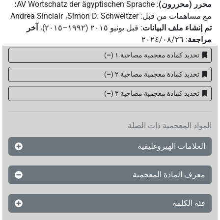
محرر (محررون)
:
AV Wortschatz der ägyptischen Sprache
؛
مع مساهمات من قبل
:
Simon D. Schweitzer
،
Andrea Sinclair
تم إنشاء ملف البيانات
:
قبل يونيو ۲۰۱٥ (۱۹۹۲–۲۰۱٥)
،
آخر
مراجعة
:
٢٠٢٤/٠٨/٢٦
تحديد كمادة معجمية مصاحبة ١
(
–
)
تحديد كمادة معجمية مصاحبة ٢
(
–
)
تحديد كمادة معجمية مصاحبة ۳
(
–
)
المواد المعجمية ذات الصلة
العلامات الهيروغليفية
معرف المادة المعجمية
فئة الكلمة