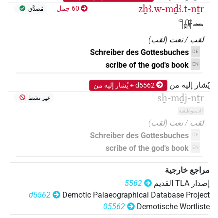
zẖꜣ.w-mḏꜣ.t-nṯr
60 جمل
مُصدَّق
𓊹𓏞𓏛
لقب / نعت
(
لقب
)
Schreiber des Gottesbuches
DE
scribe of the god's book
EN
يُشار إليه من
d5562 + يُشار إليه من
sẖ-mḏj-nṯr
غير نشط
الديموطيقية
لقب / نعت
(
لقب
)
Schreiber des Gottesbuches
DE
scribe of the god's book
EN
مراجع خارجية
إصدار‏ ‏TLA‏ القديم
5562
d5562
Demotic Palaeographical Database Project
05562
Demotische Wortliste