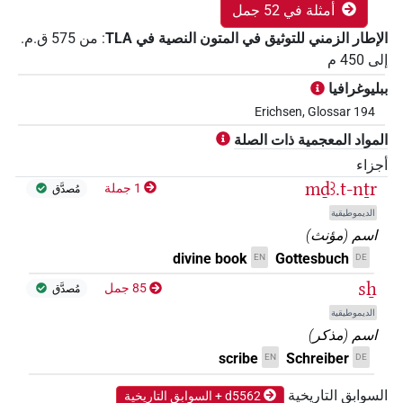
أمثلة في 52 جمل
الإطار الزمني للتوثيق في المتون النصية في ‏TLA
:
من
575
ق.م.
إلى
450
م
ببليوغرافيا
Erichsen, Glossar 194
المواد المعجمية ذات الصلة
أجزاء
mḏꜣ.t-nṯr
1 جملة
مُصدَّق
الديموطيقية
اسم
(
مؤنث
)
divine book
Gottesbuch
EN
DE
sẖ
85 جمل
مُصدَّق
الديموطيقية
اسم
(
مذكر
)
scribe
Schreiber
EN
DE
السوابق التاريخية
d5562 + السوابق التاريخية