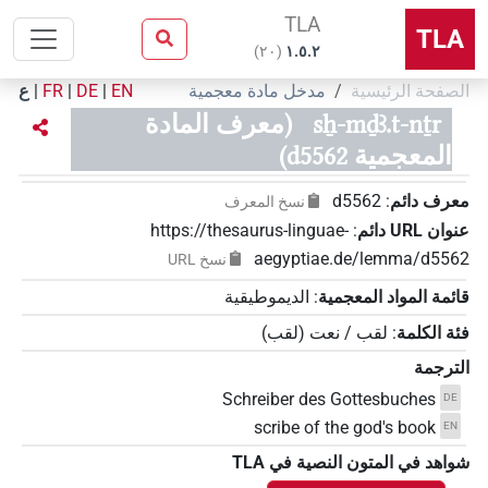
TLA
TLA
)
٢٠
(
۱.٥.٢
الصفحة الرئيسية
مدخل مادة معجمية
EN
|
DE
|
FR
|
ع
sẖ-mḏꜣ.t-nṯr
(معرف المادة
المعجمية d5562)
معرف دائم
:
d5562
نسخ المعرف
عنوان‏ ‏URL‏ دائم
:
https://thesaurus-linguae-
aegyptiae.de/lemma/d5562
نسخ‏ ‏URL
قائمة المواد المعجمية
:
الديموطيقية
فئة الكلمة
:
لقب / نعت
(
لقب
)
الترجمة
Schreiber des Gottesbuches
DE
scribe of the god's book
EN
شواهد في المتون النصية في ‏TLA