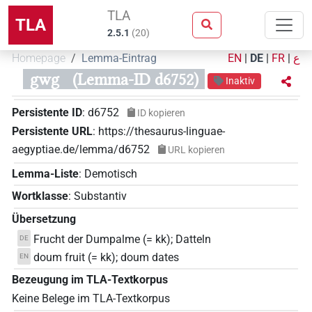
TLA
TLA
2.5.1
(
20
)
Homepage
Lemma-Eintrag
EN
|
DE
|
FR
|
ع
gwg
(Lemma-ID d6752)
Inaktiv
Persistente ID
:
d6752
ID kopieren
Persistente URL
:
https://thesaurus-linguae-
aegyptiae.de/lemma/d6752
URL kopieren
Lemma-Liste
:
Demotisch
Wortklasse
:
Substantiv
Übersetzung
Frucht der Dumpalme (= kk); Datteln
DE
doum fruit (= kk); doum dates
EN
Bezeugung im TLA-Textkorpus
Keine Belege im TLA-Textkorpus