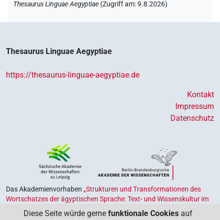
Thesaurus Linguae Aegyptiae
(
Zugriff am
:
9.8.2026
)
Thesaurus Linguae Aegyptiae
https://thesaurus-linguae-aegyptiae.de
Kontakt
Impressum
Datenschutz
Das Akademienvorhaben
„Strukturen und Transformationen des
Wortschatzes der ägyptischen Sprache: Text- und Wissenskultur im
Alten Ägypten‟
ist Teil des von Bund und Ländern geförderten
Diese Seite würde gerne
funktionale Cookies
auf
Akademienprogramms
, das der Erhaltung, Sicherung und