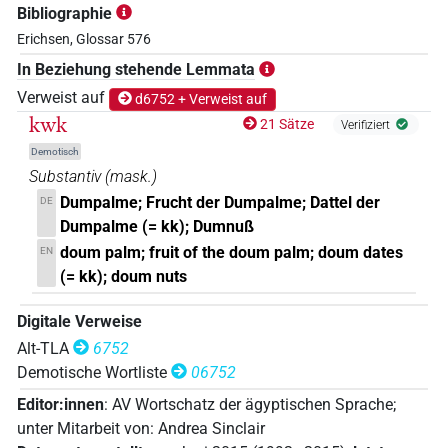
Bibliographie
Erichsen, Glossar 576
In Beziehung stehende Lemmata
Verweist auf
d6752 + Verweist auf
kwk
21 Sätze
Verifiziert
Demotisch
Substantiv
(
mask.
)
Dumpalme; Frucht der Dumpalme; Dattel der
DE
Dumpalme (= kk); Dumnuß
doum palm; fruit of the doum palm; doum dates
EN
(= kk); doum nuts
Digitale Verweise
Alt-TLA
6752
Demotische Wortliste
06752
Editor:innen
:
AV Wortschatz der ägyptischen Sprache
;
unter Mitarbeit von
:
Andrea Sinclair