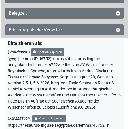
Belegzeit
Bibliographische Verweise
Bitte zitieren als
:
(
Vollzitation
)
Zitation kopieren
"
gwg
"
(Lemma-ID d6752) <https://thesaurus-linguae-
aegyptiae.de/lemma/d6752>
,
ediert von AV Wortschatz der
ägyptischen Sprache
,
unter Mitarbeit von
Andrea Sinclair
,
in
:
Thesaurus Linguae Aegyptiae
,
Korpus-Ausgabe 20, Web-App-
Version 2.5.1, 5.6.2026, hrsg. von Tonio Sebastian Richter &
Daniel A. Werning im Auftrag der Berlin-Brandenburgischen
Akademie der Wissenschaften und Hans-Werner Fischer-Elfert &
Peter Dils im Auftrag der Sächsischen Akademie der
Wissenschaften zu Leipzig (Zugriff am:
9.8.2026
)
(
Kurzzitation
)
Zitation kopieren
https://thesaurus-linguae-aegyptiae.de/lemma/d6752,
in
: