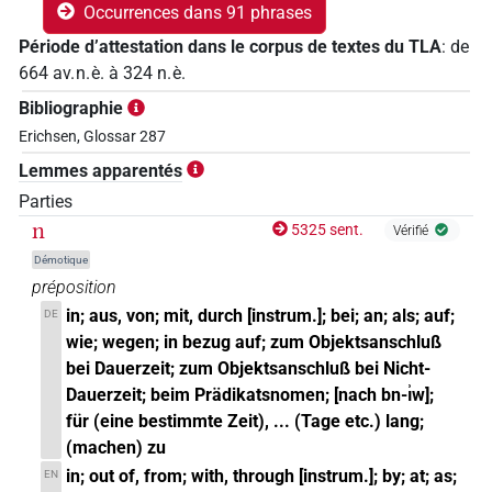
Occurrences dans 91 phrases
Période d’attestation dans le corpus de textes du TLA
:
de
664
av. n. è.
à
324
n. è.
Bibliographie
Erichsen, Glossar 287
Lemmes apparentés
Parties
n
5325 sent.
Vérifié
Démotique
préposition
in; aus, von; mit, durch [instrum.]; bei; an; als; auf;
DE
wie; wegen; in bezug auf; zum Objektsanschluß
bei Dauerzeit; zum Objektsanschluß bei Nicht-
Dauerzeit; beim Prädikatsnomen; [nach bn-ı͗w];
für (eine bestimmte Zeit), ... (Tage etc.) lang;
(machen) zu
in; out of, from; with, through [instrum.]; by; at; as;
EN