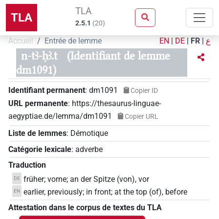
TLA
TLA
2.5.1
(
20
)
Accueil
Entrée de lemme
EN
|
DE
|
FR
|
ع
n-tꜣ-ḥꜣ.t
(Identifiant de lemme
dm1091)
Identifiant permanent
:
dm1091
Copier ID
URL permanente
:
https://thesaurus-linguae-
aegyptiae.de/lemma/dm1091
Copier URL
Liste de lemmes
:
Démotique
Catégorie lexicale
:
adverbe
Traduction
früher; vorne; an der Spitze (von), vor
DE
earlier, previously; in front; at the top (of), before
EN
Attestation dans le corpus de textes du TLA