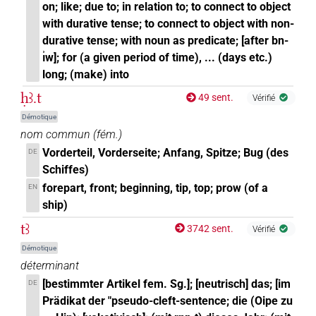
on; like; due to; in relation to; to connect to object
with durative tense; to connect to object with non-
durative tense; with noun as predicate; [after bn-
ı͗w]; for (a given period of time), ... (days etc.)
long; (make) into
ḥꜣ.t
49 sent.
Vérifié
Démotique
nom commun
(
fém.
)
Vorderteil, Vorderseite; Anfang, Spitze; Bug (des
DE
Schiffes)
forepart, front; beginning, tip, top; prow (of a
EN
ship)
tꜣ
3742 sent.
Vérifié
Démotique
déterminant
[bestimmter Artikel fem. Sg.]; [neutrisch] das; [im
DE
Prädikat der "pseudo-cleft-sentence; die (Oipe zu