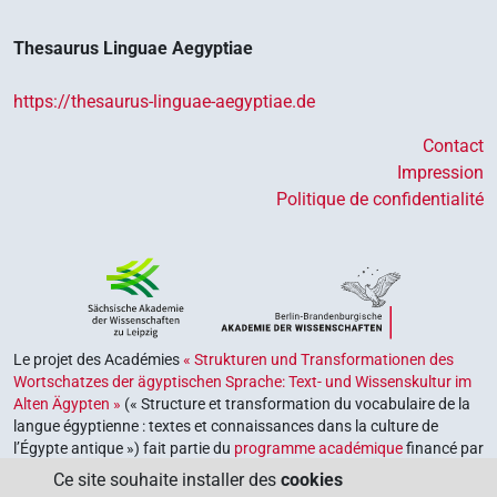
Thesaurus Linguae Aegyptiae
https://thesaurus-linguae-aegyptiae.de
Contact
Impression
Politique de confidentialité
Le projet des Académies
« Strukturen und Transformationen des
Wortschatzes der ägyptischen Sprache: Text- und Wissenskultur im
Alten Ägypten »
(« Structure et transformation du vocabulaire de la
langue égyptienne : textes et connaissances dans la culture de
l’Égypte antique ») fait partie du
programme académique
financé par
le gouvernement fédéral et les gouvernements des Länder de la
Ce site souhaite installer des
cookies
République fédérale d’Allemagne, dont le but est de préserver,