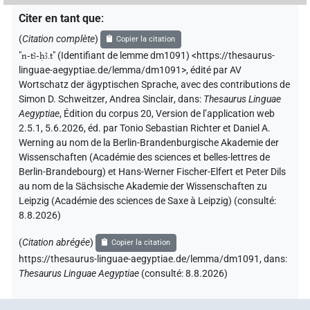
Citer en tant que
:
(
Citation complète
)
Copier la citation
"
n-tꜣ-ḥꜣ.t
"
(Identifiant de lemme dm1091) <https://thesaurus-
linguae-aegyptiae.de/lemma/dm1091>
,
édité par AV
Wortschatz der ägyptischen Sprache
,
avec des contributions de
Simon D. Schweitzer
,
Andrea Sinclair
,
dans
:
Thesaurus Linguae
Aegyptiae
,
Édition du corpus 20, Version de l’application web
2.5.1, 5.6.2026, éd. par Tonio Sebastian Richter et Daniel A.
Werning au nom de la Berlin-Brandenburgische Akademie der
Wissenschaften (Académie des sciences et belles-lettres de
Berlin-Brandebourg) et Hans-Werner Fischer-Elfert et Peter Dils
au nom de la Sächsische Akademie der Wissenschaften zu
Leipzig (Académie des sciences de Saxe à Leipzig) (consulté:
8.8.2026
)
(
Citation abrégée
)
Copier la citation
https://thesaurus-linguae-aegyptiae.de/lemma/dm1091,
dans
:
Thesaurus Linguae Aegyptiae
(
consulté
:
8.8.2026
)