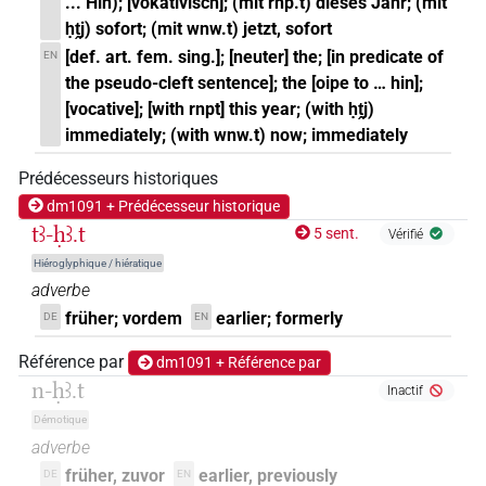
... Hin); [vokativisch]; (mit rnp.t) dieses Jahr; (mit
ḥṱj) sofort; (mit wnw.t) jetzt, sofort
[def. art. fem. sing.]; [neuter] the; [in predicate of
EN
the pseudo-cleft sentence]; the [oipe to … hin];
[vocative]; [with rnpt] this year; (with ḥṱj)
immediately; (with wnw.t) now; immediately
Prédécesseurs historiques
dm1091 + Prédécesseur historique
tꜣ-ḥꜣ.t
5 sent.
Vérifié
Hiéroglyphique / hiératique
adverbe
früher; vordem
earlier; formerly
DE
EN
Référence par
dm1091 + Référence par
n-ḥꜣ.t
Inactif
Démotique
adverbe
früher, zuvor
earlier, previously
DE
EN