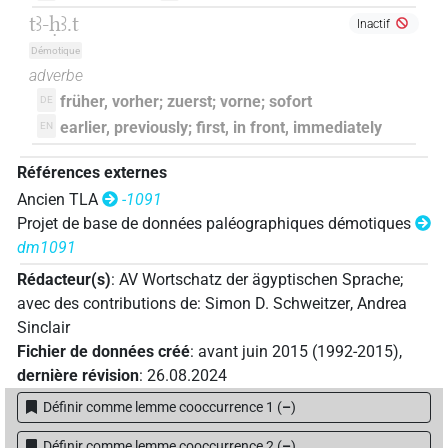
tꜣ-ḥꜣ.t
Inactif
Démotique
adverbe
früher, vorher; zuerst; vorne; sofort
DE
earlier, previously; first, in front, immediately
EN
Références externes
Ancien TLA
-1091
Projet de base de données paléographiques démotiques
dm1091
Rédacteur(s)
:
AV Wortschatz der ägyptischen Sprache
;
avec des contributions de
:
Simon D. Schweitzer
,
Andrea
Sinclair
Fichier de données créé
:
avant juin 2015 (1992-2015)
,
dernière révision
:
26.08.2024
Définir comme lemme cooccurrence 1
(
–
)
Définir comme lemme cooccurrence 2
(
–
)