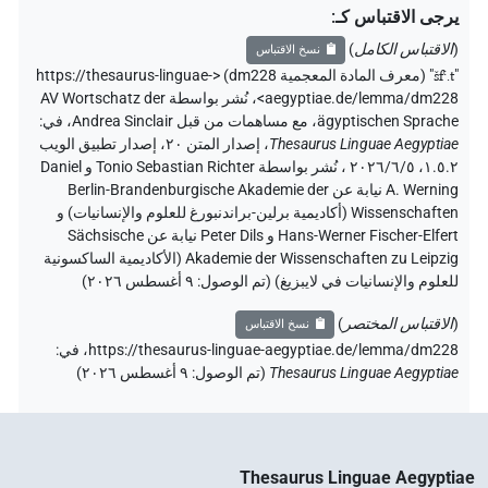
يرجى الاقتباس كـ
:
(
الاقتباس الكامل
)
نسخ الاقتباس
"
šfꜥ.t
"
(معرف المادة المعجمية dm228) <https://thesaurus-linguae-
aegyptiae.de/lemma/dm228>
،
نُشر بواسطة AV Wortschatz der
ägyptischen Sprache
،
مع مساهمات من قبل
Andrea Sinclair
،
في
:
Thesaurus Linguae Aegyptiae
،
إصدار المتن ٢٠، إصدار تطبيق الويب
۱.٥.٢، ٢٠٢٦/٦/٥ ، نُشر بواسطة Tonio Sebastian Richter و Daniel
A. Werning نيابة عن Berlin-Brandenburgische Akademie der
Wissenschaften (أكاديمية برلين-براندنبورغ للعلوم والإنسانيات) و
Hans-Werner Fischer-Elfert و Peter Dils نيابة عن Sächsische
Akademie der Wissenschaften zu Leipzig (الأكاديمية الساكسونية
للعلوم والإنسانيات في لايبزيغ) (تم الوصول:
٩ أغسطس ٢٠٢٦
)
(
الاقتباس المختصر
)
نسخ الاقتباس
https://thesaurus-linguae-aegyptiae.de/lemma/dm228،
في
:
Thesaurus Linguae Aegyptiae
(
تم الوصول
:
٩ أغسطس ٢٠٢٦
)
Thesaurus Linguae Aegyptiae