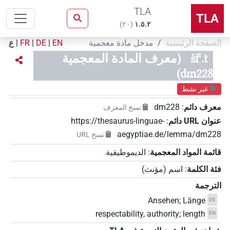
TLA
TLA
)
٢٠
(
۱.٥.٢
الصفحة الرئيسية
مدخل مادة معجمية
EN
|
DE
|
FR
|
ع
šfꜥ.t
(معرف المادة المعجمية
dm228)
غير نشط
معرف دائم
:
dm228
نسخ المعرف
عنوان‏ ‏URL‏ دائم
:
https://thesaurus-linguae-
aegyptiae.de/lemma/dm228
نسخ‏ ‏URL
قائمة المواد المعجمية
:
الديموطيقية
فئة الكلمة
:
اسم
(
مؤنث
)
الترجمة
Ansehen; Länge
DE
respectability, authority; length
EN