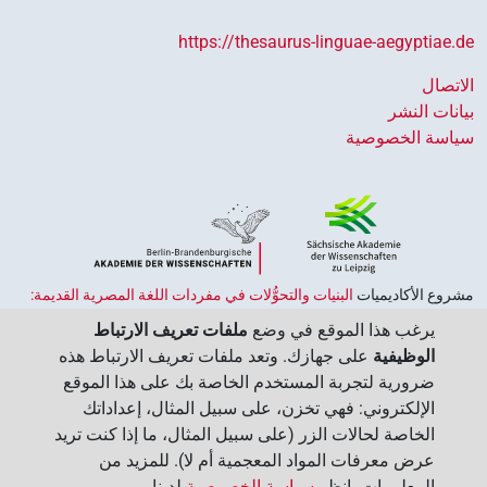
https://thesaurus-linguae-aegyptiae.de
الاتصال
بيانات النشر
سياسة الخصوصية
مشروع الأكاديميات ‏
البنيات والتحوُّلات في مفردات اللغة المصرية القديمة:
حضارة النصوص والمعرفة في مصر القديمة
هو جزء من
برنامج الاكاديميات
يرغب هذا الموقع في وضع
ملفات تعريف الارتباط
الممول من قبل الحكومة الاتحادية وحكومات الولايات بجمهورية ألمانيا
الوظيفية
على جهازك. وتعد ملفات تعريف الارتباط هذه
الاتحادية، وهو يهدف إلى الحفاظ على تراثنا الثقافي واسترجاعه واستكشافه.
ضرورية لتجربة المستخدم الخاصة بك على هذا الموقع
يُنسَّق البرنامج من قِبل
اتحاد الأكاديميات الألمانية للعلوم والإنسانيات
‏.
الإلكتروني: فهي تخزن، على سبيل المثال، إعداداتك
الخاصة لحالات الزر (على سبيل المثال، ما إذا كنت تريد
عرض معرفات المواد المعجمية أم لا). للمزيد من
المعلومات، انظر
سياسة الخصوصية
لدينا.‏