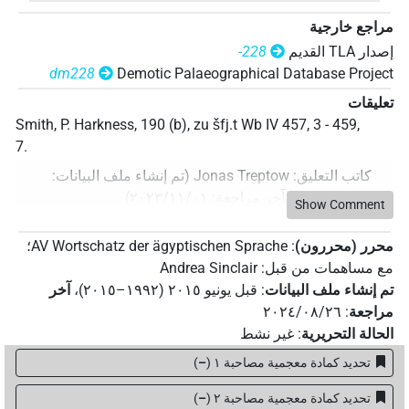
مراجع خارجية
إصدار‏ ‏TLA‏ القديم
-228
dm228
Demotic Palaeographical Database Project
تعليقات
Smith, P. Harkness, 190 (b), zu šfj.t Wb IV 457, 3 - 459,
7.
كاتب التعليق
:
Jonas Treptow
(
تم إنشاء ملف البيانات
:
٢٠٢٣/١١/٠١
،
آخر مراجعة
:
٢٠٢٣/١١/٠١
)
Show Comment
محرر (محررون)
:
AV Wortschatz der ägyptischen Sprache
؛
مع مساهمات من قبل
:
Andrea Sinclair
تم إنشاء ملف البيانات
:
قبل يونيو ۲۰۱٥ (۱۹۹۲–۲۰۱٥)
،
آخر
مراجعة
:
٢٠٢٤/٠٨/٢٦
الحالة التحريرية
:
غير نشط
تحديد كمادة معجمية مصاحبة ١
(
–
)
تحديد كمادة معجمية مصاحبة ٢
(
–
)