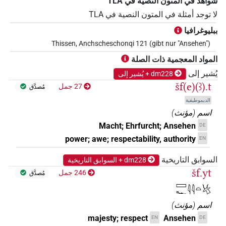
شواهد في المتون النصية في ‏TLA
لا توجد أمثلة في المتون النصية في ‏TLA
ببليوغرافيا
Thissen, Anchscheschonqi 121 (gibt nur "Ansehen")
المواد المعجمية ذات الصلة
يُشير إلى
dm228 + يُشير إلى
šf(e)(ꜣ).t
27 جمل
مُصدَّق
الديموطيقية
اسم
(
مؤنث
)
Macht; Ehrfurcht; Ansehen
DE
power; awe; respectability, authority
EN
السوابق التاريخية
dm228 + السوابق التاريخية
šf.yt
246 جمل
مُصدَّق
𓈙𓆑𓇋𓇋𓏏𓄃
اسم
(
مؤنث
)
majesty; respect
Ansehen
EN
DE