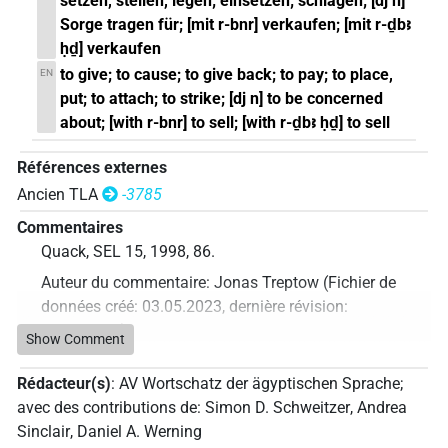
setzen, stellen, legen; einsetzen; schlagen; [dj n]
Sorge tragen für; [mit r-bnr] verkaufen; [mit r-ḏbꜣ
ḥḏ] verkaufen
to give; to cause; to give back; to pay; to place,
EN
put; to attach; to strike; [dj n] to be concerned
about; [with r-bnr] to sell; [with r-ḏbꜣ ḥḏ] to sell
Références externes
Ancien TLA
-3785
Commentaires
Quack, SEL 15, 1998, 86.
Auteur du commentaire
:
Jonas Treptow
(
Fichier de
données créé
:
03.05.2023
,
dernière révision
:
03.05.2023
)
Show Comment
Rédacteur(s)
:
AV Wortschatz der ägyptischen Sprache
;
avec des contributions de
:
Simon D. Schweitzer
,
Andrea
Sinclair
,
Daniel A. Werning