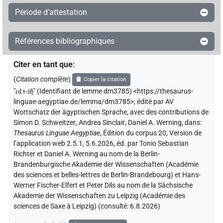
Période d’attestation
Références bibliographiques
Citer en tant que
:
(
Citation complète
)
Copier la citation
"
rd.t-šfj
"
(Identifiant de lemme dm3785) <https://thesaurus-
linguae-aegyptiae.de/lemma/dm3785>
,
édité par AV
Wortschatz der ägyptischen Sprache
,
avec des contributions de
Simon D. Schweitzer
,
Andrea Sinclair
,
Daniel A. Werning
,
dans
:
Thesaurus Linguae Aegyptiae
,
Édition du corpus 20, Version de
l’application web 2.5.1, 5.6.2026, éd. par Tonio Sebastian
Richter et Daniel A. Werning au nom de la Berlin-
Brandenburgische Akademie der Wissenschaften (Académie
des sciences et belles-lettres de Berlin-Brandebourg) et Hans-
Werner Fischer-Elfert et Peter Dils au nom de la Sächsische
Akademie der Wissenschaften zu Leipzig (Académie des
sciences de Saxe à Leipzig) (consulté:
6.8.2026
)