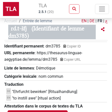
TLA
TLA
2.5.1
(
20
)
Accueil
Entrée de lemme
EN
|
DE
|
FR
|
ع
rd.t-šfj
(Identifiant de lemme
dm3785)
Identifiant permanent
:
dm3785
Copier ID
URL permanente
:
https://thesaurus-linguae-
aegyptiae.de/lemma/dm3785
Copier URL
Liste de lemmes
:
Démotique
Catégorie lexicale
:
nom commun
Traduction
"Ehrfurcht bewirken" [Ritualhandlung]
DE
"to instill awe" [ritual action]
EN
Attestation dans le corpus de textes du TLA