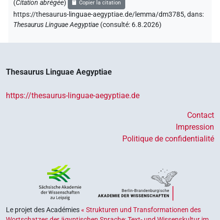
(
Citation abrégée
)
Copier la citation
https://thesaurus-linguae-aegyptiae.de/lemma/dm3785,
dans
:
Thesaurus Linguae Aegyptiae
(
consulté
:
6.8.2026
)
Thesaurus Linguae Aegyptiae
https://thesaurus-linguae-aegyptiae.de
Contact
Impression
Politique de confidentialité
Le projet des Académies
« Strukturen und Transformationen des
Wortschatzes der ägyptischen Sprache: Text- und Wissenskultur im