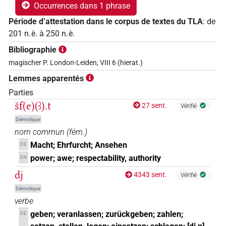
Occurrences dans 1 phrase
Période d’attestation dans le corpus de textes du TLA
:
de
201
n. è.
à
250
n. è.
Bibliographie
magischer P. London-Leiden, VIII 6 (hierat.)
Lemmes apparentés
Parties
šf(e)(ꜣ).t
27 sent.
Vérifié
Démotique
nom commun
(
fém.
)
Macht; Ehrfurcht; Ansehen
DE
power; awe; respectability, authority
EN
dj
4343 sent.
Vérifié
Démotique
verbe
geben; veranlassen; zurückgeben; zahlen;
DE