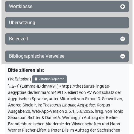
Wortklasse
Übersetzung
Belegzeit
Bibliographische Verweise
Bitte zitieren als
:
(
Vollzitation
)
Zitation kopieren
"
nṯr-ꜥꜣ
"
(Lemma-ID dm4991) <https://thesaurus-linguae-
aegyptiae.de/lemma/dm4991>
,
ediert von AV Wortschatz der
ägyptischen Sprache
,
unter Mitarbeit von
Simon D. Schweitzer
,
Andrea Sinclair
,
in
:
Thesaurus Linguae Aegyptiae
,
Korpus-
Ausgabe 20, Web-App-Version 2.5.1, 5.6.2026, hrsg. von Tonio
Sebastian Richter & Daniel A. Werning im Auftrag der Berlin-
Brandenburgischen Akademie der Wissenschaften und Hans-
Werner Fischer-Elfert & Peter Dils im Auftrag der Sächsischen