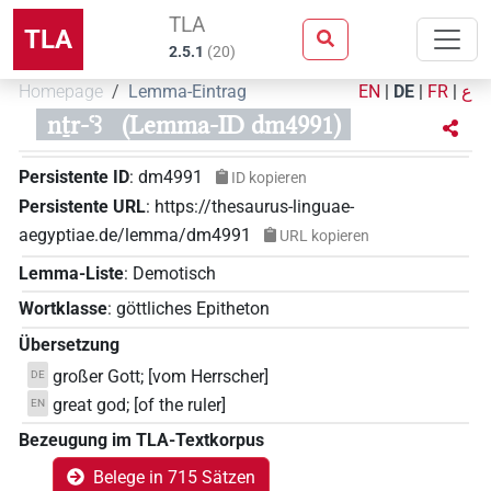
TLA
TLA
2.5.1
(
20
)
Homepage
Lemma-Eintrag
EN
|
DE
|
FR
|
ع
nṯr-ꜥꜣ
(Lemma-ID dm4991)
Persistente ID
:
dm4991
ID kopieren
Persistente URL
:
https://thesaurus-linguae-
aegyptiae.de/lemma/dm4991
URL kopieren
Lemma-Liste
:
Demotisch
Wortklasse
:
göttliches Epitheton
Übersetzung
großer Gott; [vom Herrscher]
DE
great god; [of the ruler]
EN
Bezeugung im TLA-Textkorpus
Belege in 715 Sätzen