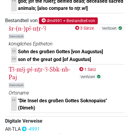
god; [of the ruler]; deified dead; deceased sacred
EN
animals; [also compare to nṯr.w!]
Bestandteil von
dm4991 + Bestandteil von
šr-(n-)pꜣ-nṯr-ꜥꜣ
3 Sätze
Verifiziert
Demotisch
königliches Epitheton
Sohn des großen Gottes [von Augustus]
DE
son of the great god [of Augustus]
EN
Tꜣ-mꜣj-pꜣ-nṯr-ꜥꜣ-Sbk-nb-
1 Satz
Paj
Verifiziert
Demotisch
Ortsname
"Die Insel des großen Gottes Soknopaios"
DE
(Dimeh)
Digitale Verweise
Alt-TLA
-4991