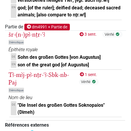
verstorbenes heiliges Tier; [vgl. auch nṯr.w!]
god; [of the ruler]; deified dead; deceased sacred
EN
animals; [also compare to nṯr.w!]
Partie de
dm4991 + Partie de
šr-(n-)pꜣ-nṯr-ꜥꜣ
3 sent.
Vérifié
Démotique
Épithète royale
Sohn des großen Gottes [von Augustus]
DE
son of the great god [of Augustus]
EN
Tꜣ-mꜣj-pꜣ-nṯr-ꜥꜣ-Sbk-nb-
1 sent.
Paj
Vérifié
Démotique
Nom de lieu
"Die Insel des großen Gottes Soknopaios"
DE
(Dimeh)
Références externes