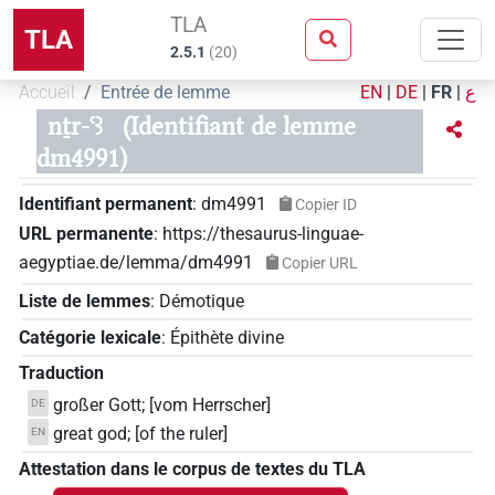
TLA
TLA
2.5.1
(
20
)
Accueil
Entrée de lemme
EN
|
DE
|
FR
|
ع
nṯr-ꜥꜣ
(Identifiant de lemme
dm4991)
Identifiant permanent
:
dm4991
Copier ID
URL permanente
:
https://thesaurus-linguae-
aegyptiae.de/lemma/dm4991
Copier URL
Liste de lemmes
:
Démotique
Catégorie lexicale
:
Épithète divine
Traduction
großer Gott; [vom Herrscher]
DE
great god; [of the ruler]
EN
Attestation dans le corpus de textes du TLA