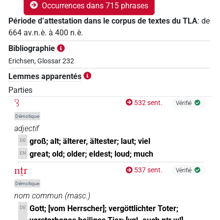
Occurrences dans 715 phrases
Période d’attestation dans le corpus de textes du TLA
:
de
664
av. n. è.
à
400
n. è.
Bibliographie
Erichsen, Glossar 232
Lemmes apparentés
Parties
ꜥꜣ
532 sent.
Vérifié
Démotique
adjectif
groß; alt; älterer, ältester; laut; viel
DE
great; old; older; eldest; loud; much
EN
nṯr
537 sent.
Vérifié
Démotique
nom commun
(
masc.
)
Gott; [vom Herrscher]; vergöttlichter Toter;
DE