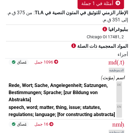
أمثلة في 1 جملة
الإطار الزمني للتوثيق في المتون النصية في ‏TLA
:
من
375
ق.م.
إلى
351
ق.م.
ببليوغرافيا
Chicago OI 17481, 2
المواد المعجمية ذات الصلة
أجزاء
md(.t)
1096 جمل
مُصدَّق
الديموطيقية
اسم
(
مؤنث
)
Rede, Wort; Sache, Angelegenheit; Satzungen,
DE
Bestimmungen; Sprache; [zur Bildung von
Abstrakta]
speech, word; matter, thing, issue; statutes,
EN
regulations; language; [for constructing abstracta]
nmḥ
16 جمل
مُصدَّق
الديموطيقية