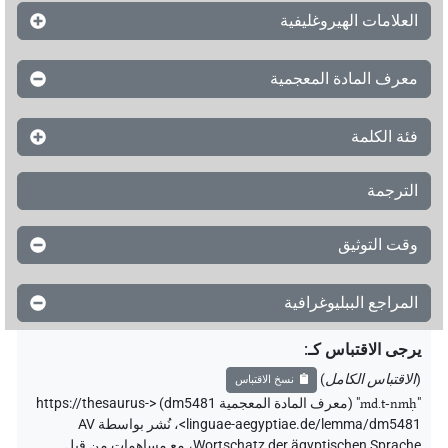
العلامات الهيروغليفية
معرف المادة المعجمية
فئة الكلمة
الترجمة
وقت التوثيق
المراجع الببليوغرافية
يرجى الاقتباس كـ
:
(
الاقتباس الكامل
)
نسخ الاقتباس
"
md.t-nmḥ
"
(معرف المادة المعجمية dm5481) <https://thesaurus-
linguae-aegyptiae.de/lemma/dm5481>
،
نُشر بواسطة AV
Wortschatz der ägyptischen Sprache
،
مع مساهمات من قبل