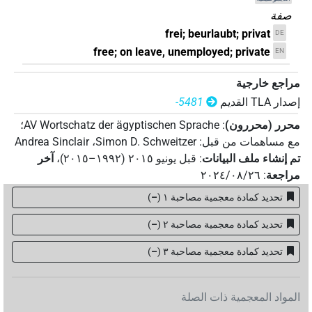
صفة
frei; beurlaubt; privat
DE
free; on leave, unemployed; private
EN
مراجع خارجية
إصدار‏ ‏TLA‏ القديم
-5481
محرر (محررون)
:
AV Wortschatz der ägyptischen Sprache
؛
مع مساهمات من قبل
:
Simon D. Schweitzer
،
Andrea Sinclair
تم إنشاء ملف البيانات
:
قبل يونيو ۲۰۱٥ (۱۹۹۲–۲۰۱٥)
،
آخر
مراجعة
:
٢٠٢٤/٠٨/٢٦
تحديد كمادة معجمية مصاحبة ١
(
–
)
تحديد كمادة معجمية مصاحبة ٢
(
–
)
تحديد كمادة معجمية مصاحبة ۳
(
–
)
المواد المعجمية ذات الصلة