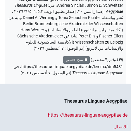
Simon D. Schweitzer
،
Andrea Sinclair
،
في
:
Thesaurus Linguae
Aegyptiae
،
إصدار المتن ٢٠، إصدار تطبيق الويب ۱.٥.٢، ٢٠٢٦/٦/٥ ،
نُشر بواسطة Tonio Sebastian Richter و Daniel A. Werning نيابة عن
Berlin-Brandenburgische Akademie der Wissenschaften
(أكاديمية برلين-براندنبورغ للعلوم والإنسانيات) و Hans-Werner
Fischer-Elfert و Peter Dils نيابة عن Sächsische Akademie der
Wissenschaften zu Leipzig (الأكاديمية الساكسونية للعلوم
والإنسانيات في لايبزيغ) (تم الوصول:
٧ أغسطس ٢٠٢٦
)
(
الاقتباس المختصر
)
نسخ الاقتباس
https://thesaurus-linguae-aegyptiae.de/lemma/dm5481،
في
:
Thesaurus Linguae Aegyptiae
(
تم الوصول
:
٧ أغسطس ٢٠٢٦
)
Thesaurus Linguae Aegyptiae
https://thesaurus-linguae-aegyptiae.de
الاتصال