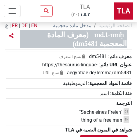
TLA
TLA
)
٢٠
(
۱.٥.٢
الصفحة الرئيسية
مدخل مادة معجمية
EN
|
DE
|
FR
|
ع
md.t-nmḥ
(معرف المادة
المعجمية dm5481)
معرف دائم
:
dm5481
نسخ المعرف
عنوان‏ ‏URL‏ دائم
:
https://thesaurus-linguae-
aegyptiae.de/lemma/dm5481
نسخ‏ ‏URL
قائمة المواد المعجمية
:
الديموطيقية
فئة الكلمة
:
اسم
الترجمة
"Sache eines Freien"
DE
thing of a free man
EN
شواهد في المتون النصية في ‏TLA