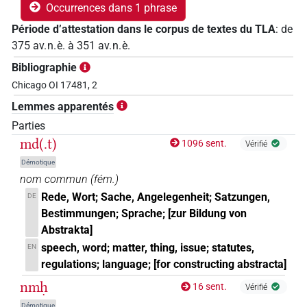
Occurrences dans 1 phrase
Période d’attestation dans le corpus de textes du TLA
:
de
375
av. n. è.
à
351
av. n. è.
Bibliographie
Chicago OI 17481, 2
Lemmes apparentés
Parties
md(.t)
1096 sent.
Vérifié
Démotique
nom commun
(
fém.
)
Rede, Wort; Sache, Angelegenheit; Satzungen,
DE
Bestimmungen; Sprache; [zur Bildung von
Abstrakta]
speech, word; matter, thing, issue; statutes,
EN
regulations; language; [for constructing abstracta]
nmḥ
16 sent.
Vérifié
Démotique