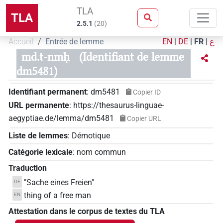
TLA
TLA
2.5.1
(
20
)
Accueil
Entrée de lemme
EN
|
DE
|
FR
|
ع
md.t-nmḥ
(Identifiant de lemme
dm5481)
Identifiant permanent
:
dm5481
Copier ID
URL permanente
:
https://thesaurus-linguae-
aegyptiae.de/lemma/dm5481
Copier URL
Liste de lemmes
:
Démotique
Catégorie lexicale
:
nom commun
Traduction
"Sache eines Freien"
DE
thing of a free man
EN
Attestation dans le corpus de textes du TLA