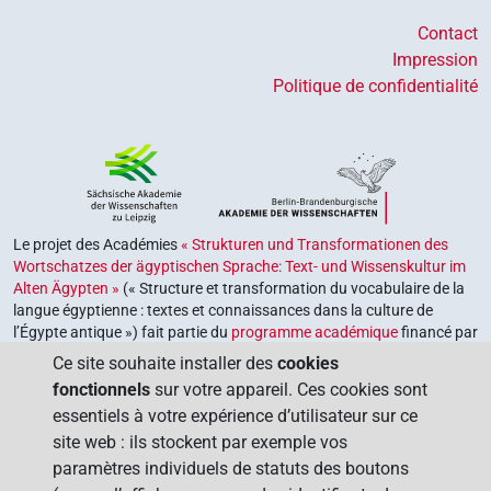
Contact
Impression
Politique de confidentialité
Le projet des Académies
« Strukturen und Transformationen des
Wortschatzes der ägyptischen Sprache: Text- und Wissenskultur im
Alten Ägypten »
(« Structure et transformation du vocabulaire de la
langue égyptienne : textes et connaissances dans la culture de
l’Égypte antique ») fait partie du
programme académique
financé par
le gouvernement fédéral et les gouvernements des Länder de la
Ce site souhaite installer des
cookies
République fédérale d’Allemagne, dont le but est de préserver,
fonctionnels
sur votre appareil. Ces cookies sont
retrouver et explorer notre héritage culturel. Le programme est
essentiels à votre expérience d’utilisateur sur ce
coordonné par l’
Union des académies allemandes des sciences et
site web : ils stockent par exemple vos
des lettres
.
paramètres individuels de statuts des boutons