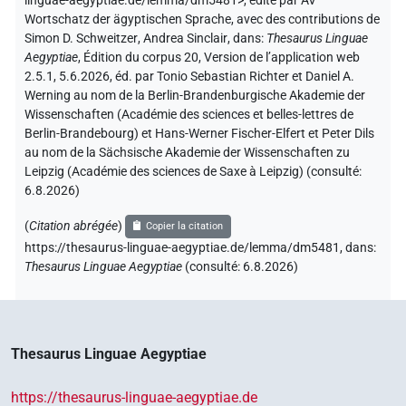
linguae-aegyptiae.de/lemma/dm5481>
,
édité par AV
Wortschatz der ägyptischen Sprache
,
avec des contributions de
Simon D. Schweitzer
,
Andrea Sinclair
,
dans
:
Thesaurus Linguae
Aegyptiae
,
Édition du corpus 20, Version de l’application web
2.5.1, 5.6.2026, éd. par Tonio Sebastian Richter et Daniel A.
Werning au nom de la Berlin-Brandenburgische Akademie der
Wissenschaften (Académie des sciences et belles-lettres de
Berlin-Brandebourg) et Hans-Werner Fischer-Elfert et Peter Dils
au nom de la Sächsische Akademie der Wissenschaften zu
Leipzig (Académie des sciences de Saxe à Leipzig) (consulté:
6.8.2026
)
(
Citation abrégée
)
Copier la citation
https://thesaurus-linguae-aegyptiae.de/lemma/dm5481,
dans
:
Thesaurus Linguae Aegyptiae
(
consulté
:
6.8.2026
)
Thesaurus Linguae Aegyptiae
https://thesaurus-linguae-aegyptiae.de