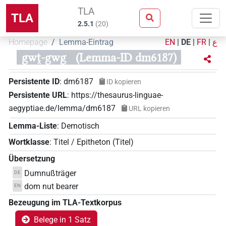
TLA
TLA
2.5.1
(
20
)
Homepage
Lemma-Eintrag
EN
|
DE
|
FR
|
ع
gwṱ-gwg
(Lemma-ID dm6187)
Persistente ID
:
dm6187
ID kopieren
Persistente URL
:
https://thesaurus-linguae-
aegyptiae.de/lemma/dm6187
URL kopieren
Lemma-Liste
:
Demotisch
Wortklasse
:
Titel / Epitheton
(
Titel
)
Übersetzung
Dumnußträger
DE
dom nut bearer
EN
Bezeugung im TLA-Textkorpus
Belege in 1 Satz