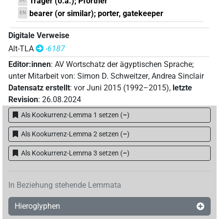
Träger (o.ä.); Pförtner
bearer (or similar); porter, gatekeeper
EN
Digitale Verweise
Alt-TLA
-6187
Editor:innen
:
AV Wortschatz der ägyptischen Sprache
;
unter Mitarbeit von
:
Simon D. Schweitzer
,
Andrea Sinclair
Datensatz erstellt
:
vor Juni 2015 (1992–2015)
,
letzte
Revision
:
26.08.2024
Als Kookurrenz-Lemma 1 setzen
(
–
)
Als Kookurrenz-Lemma 2 setzen
(
–
)
Als Kookurrenz-Lemma 3 setzen
(
–
)
In Beziehung stehende Lemmata
Hieroglyphen