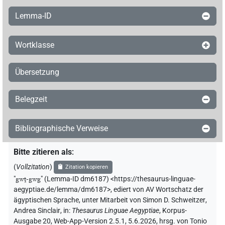
Lemma-ID
Wortklasse
Übersetzung
Belegzeit
Bibliographische Verweise
Bitte zitieren als
:
(
Vollzitation
)
Zitation kopieren
"
gwṱ-gwg
"
(Lemma-ID dm6187) <https://thesaurus-linguae-
aegyptiae.de/lemma/dm6187>
,
ediert von AV Wortschatz der
ägyptischen Sprache
,
unter Mitarbeit von
Simon D. Schweitzer
,
Andrea Sinclair
,
in
:
Thesaurus Linguae Aegyptiae
,
Korpus-
Ausgabe 20, Web-App-Version 2.5.1, 5.6.2026, hrsg. von Tonio