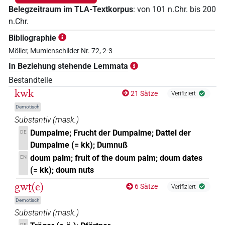
Belegzeitraum im TLA-Textkorpus
:
von
101
n.Chr.
bis
200
n.Chr.
Bibliographie
Möller, Mumienschilder Nr. 72, 2-3
In Beziehung stehende Lemmata
Bestandteile
kwk
21 Sätze
Verifiziert
Demotisch
Substantiv
(
mask.
)
Dumpalme; Frucht der Dumpalme; Dattel der
DE
Dumpalme (= kk); Dumnuß
doum palm; fruit of the doum palm; doum dates
EN
(= kk); doum nuts
gwṱ(e)
6 Sätze
Verifiziert
Demotisch
Substantiv
(
mask.
)
DE