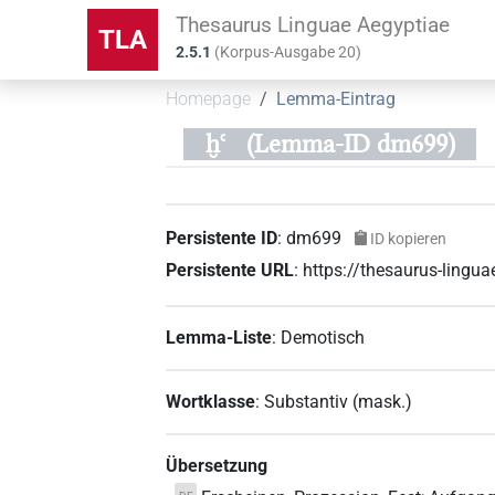
Thesaurus Linguae Aegyptiae
TLA
2.5.1
(
Korpus-Ausgabe
20
)
Homepage
Lemma-Eintrag
ḫꜥ
(Lemma-ID dm699)
Persistente ID
:
dm699
ID kopieren
Persistente URL
:
https://thesaurus-ling
Lemma-Liste
:
Demotisch
Wortklasse
:
Substantiv
(
mask.
)
Übersetzung