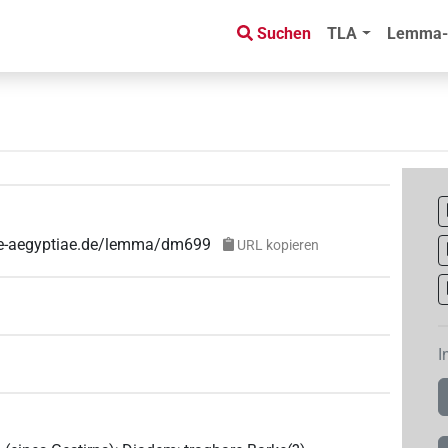
Suchen
TLA
Lemma-
uae-aegyptiae.de/lemma/dm699
URL kopieren
I