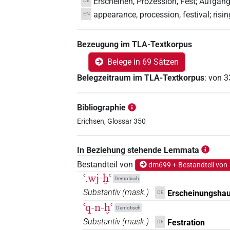
Erscheinen, Prozession, Fest; Aufgang
DE
appearance, procession, festival; risin
EN
Bezeugung im TLA-Textkorpus
Belege in 69 Sätzen
Belegzeitraum im TLA-Textkorpus
:
von
3
Bibliographie
Erichsen, Glossar 350
In Beziehung stehende Lemmata
Bestandteil von
dm699 + Bestandteil von
ꜥ.wj-ḫꜥ
Demotisch
Substantiv
(
mask.
)
Erscheinungsha
DE
ꜥq-n-ḫꜥ
Demotisch
Substantiv
(
mask.
)
Festration
DE