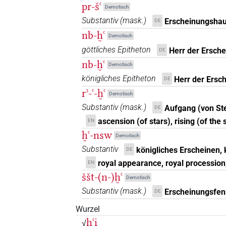
pr-šꜥ
Demotisch
Substantiv
(
mask.
)
Erscheinungshaus
DE
nb-ḫꜥ
Demotisch
göttliches Epitheton
Herr der Ersch
DE
nb-ḫꜥ
Demotisch
königliches Epitheton
Herr der Ersc
DE
rʾ-ꜥ-ḫꜥ
Demotisch
Substantiv
(
mask.
)
Aufgang (von St
DE
ascension (of stars), rising (of the 
EN
ḫꜥ-nsw
Demotisch
Substantiv
königliches Erscheinen,
DE
royal appearance, royal procession
EN
ššt-(n-)ḫꜥ
Demotisch
Substantiv
(
mask.
)
Erscheinungsfen
DE
Wurzel
ḫꜥi̯
√