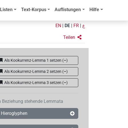
Listen
Text-Korpus
Auflistungen
Hilfe
EN
|
DE
|
FR
|
ع
Teilen
Als Kookurrenz-Lemma 1 setzen
(
–
)
Als Kookurrenz-Lemma 2 setzen
(
–
)
Als Kookurrenz-Lemma 3 setzen
(
–
)
n Beziehung stehende Lemmata
Hieroglyphen