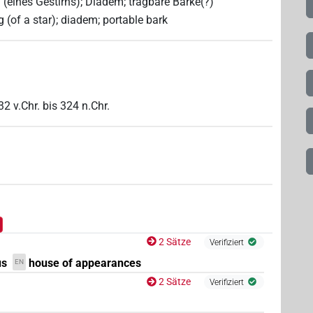
 (eines Gestirns); Diadem; tragbare Barke(?)
g (of a star); diadem; portable bark
32
v.Chr.
bis
324
n.Chr.
2 Sätze
Verifiziert
us
house of appearances
EN
2 Sätze
Verifiziert