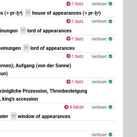
1 Satz
Verifiziert
 (= pr-ḫꜥ)
house of appearances (= pr-ḫꜥ)
EN
1 Satz
Verifiziert
einungen
lord of appearances
EN
1 Satz
Verifiziert
heinungen
lord of appearances
EN
1 Satz
Verifiziert
ernen); Aufgang (von der Sonne)
sun)
1 Satz
Verifiziert
 königliche Prozession, Thronbesteigung
, king's accession
4 Sätze
Verifiziert
ster
window of appearances
EN
Verifiziert