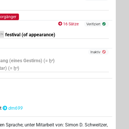
Vorgänger
16 Sätze
Verifiziert
festival (of appearance)
EN
Inaktiv
ang (eines Gestirns) (= ḫꜥ)
ar) (= ḫꜥ)
t
dm699
hen Sprache
;
unter Mitarbeit von
:
Simon D. Schweitzer
,