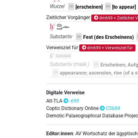
Wurzel
[erscheinen]
[to appear]
DE
EN
Zeitlicher Vorgänger
dm699 + Zeitlicher 
ḫꜥ
𓈍𓂝𓏛
Substantiv
Fest (des Erscheinens)
DE
Verweisziel für
dm699 + Verweisziel für
šꜥ
Demotisch
Substantiv
(
mask.
)
Erscheinen; Aufg
DE
appearance; ascension, rise (of a st
EN
Digitale Verweise
Alt-TLA
-699
Coptic Dictionary Online
C5684
Demotic Palaeographical Database Projec
Editor:innen
:
AV Wortschatz der ägyptisc