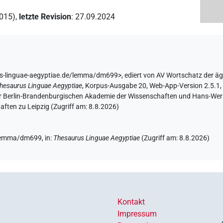
2015)
,
letzte Revision
:
27.09.2024
us-linguae-aegyptiae.de/lemma/dm699>
,
ediert von AV Wortschatz der ä
hesaurus Linguae Aegyptiae
,
Korpus-Ausgabe 20, Web-App-Version 2.5.1, 
er Berlin-Brandenburgischen Akademie der Wissenschaften und Hans-Werner
ften zu Leipzig (Zugriff am:
8.8.2026
)
e/lemma/dm699,
in
:
Thesaurus Linguae Aegyptiae
(
Zugriff am
:
8.8.2026
)
Kontakt
Impressum