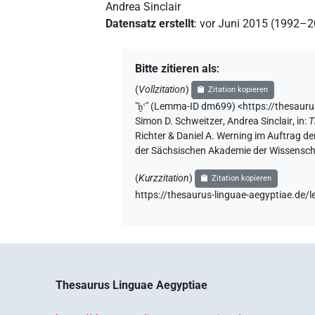
Andrea Sinclair
Datensatz erstellt
:
vor Juni 2015 (1992–
Bitte zitieren als
:
(
Vollzitation
)
Zitation kopieren
"
ḫꜥ
"
(Lemma-ID dm699) <https://thesaur
Simon D. Schweitzer
,
Andrea Sinclair
,
in
:
T
Richter & Daniel A. Werning im Auftrag d
der Sächsischen Akademie der Wissenscha
(
Kurzzitation
)
Zitation kopieren
https://thesaurus-linguae-aegyptiae.d
Thesaurus Linguae Aegyptiae