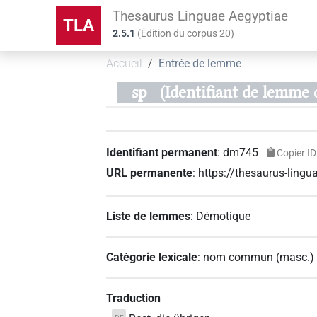
Thesaurus Linguae Aegyptiae
TLA
2.5.1
(
Édition du corpus
20
)
Accueil
Entrée de lemme
sp
(Identifiant de lemme
Identifiant permanent
:
dm745
Copier ID
URL permanente
:
https://thesaurus-lin
Liste de lemmes
:
Démotique
Catégorie lexicale
:
nom commun
(
masc.
)
Traduction