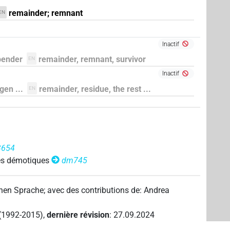
remainder; remnant
EN
Inactif
bender
remainder, remnant, survivor
EN
Inactif
gen ...
remainder, residue, the rest ...
EN
3654
es démotiques
dm745
chen Sprache
;
avec des contributions de
:
Andrea
 (1992-2015)
,
dernière révision
:
27.09.2024