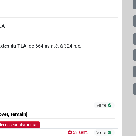
TLA
textes du TLA
:
de
664
av. n. è.
à
324
n. è.
Vérifié
 over, remain]
écesseur historique
53 sent.
Vérifié