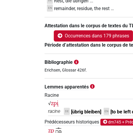
Rest, die übrigen ...
DE
remainder, residue, the rest …
EN
Attestation dans le corpus de textes du 
Occurrences dans 179 phrases
Période d’attestation dans le corpus de 
Bibliographie
Erichsen, Glossar 426f.
Lemmes apparentés
Racine
zpi̯
√
racine
[übrig bleiben]
[to be left
DE
EN
Prédécesseurs historiques
dm745 + Préd
zp
𓊃𓊪𓊗