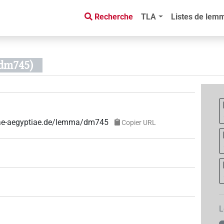
Recherche
TLA
Listes de lem
 dm745)
guae-aegyptiae.de/lemma/dm745
Copier URL
L