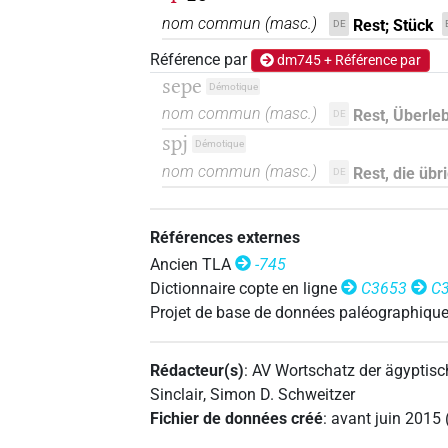
nom commun
(
masc.
)
Rest; Stück
DE
Référence par
dm745 + Référence par
sepe
Démotique
nom commun
(
masc.
)
Rest, Überle
DE
spj
Démotique
nom commun
(
masc.
)
Rest, die übri
DE
Références externes
Ancien TLA
-745
Dictionnaire copte en ligne
C3653
C
Projet de base de données paléographiqu
Rédacteur(s)
:
AV Wortschatz der ägyptis
Sinclair
,
Simon D. Schweitzer
Fichier de données créé
:
avant juin 2015