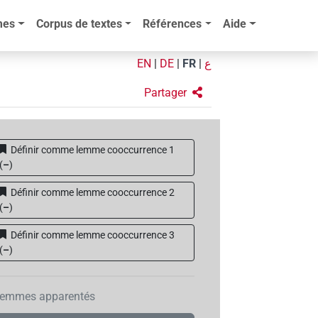
mes
Corpus de textes
Références
Aide
EN
|
DE
|
FR
|
ع
Partager
Définir comme lemme cooccurrence 1
(
–
)
Définir comme lemme cooccurrence 2
(
–
)
Définir comme lemme cooccurrence 3
(
–
)
emmes apparentés