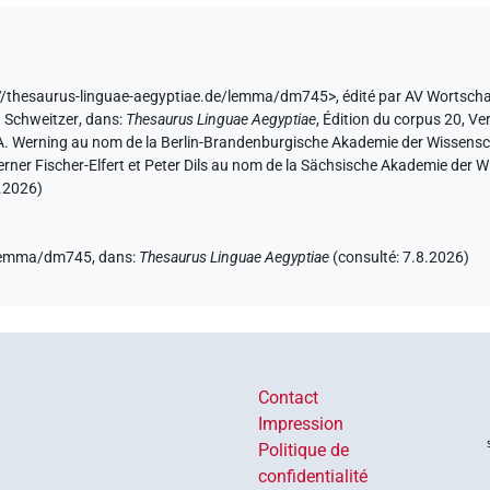
s://thesaurus-linguae-aegyptiae.de/lemma/dm745>
,
édité par AV Wortsch
. Schweitzer
,
dans
:
Thesaurus Linguae Aegyptiae
,
Édition du corpus 20, Ver
l A. Werning au nom de la Berlin-Brandenburgische Akademie der Wissensc
erner Fischer-Elfert et Peter Dils au nom de la Sächsische Akademie der
.2026
)
e/lemma/dm745,
dans
:
Thesaurus Linguae Aegyptiae
(
consulté
:
7.8.2026
)
Contact
Impression
Politique de
confidentialité