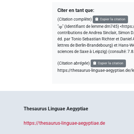
Citer en tant que
:
(
Citation complète
)
Copier la citation
"
sp
"
(Identifiant de lemme dm745) <http
contributions de
Andrea Sinclair
,
Simon D
éd. par Tonio Sebastian Richter et Danie
lettres de Berlin-Brandebourg) et Hans-W
sciences de Saxe à Leipzig) (consulté:
7.8
(
Citation abrégée
)
Copier la citation
https://thesaurus-linguae-aegyptiae.d
Thesaurus Linguae Aegyptiae
https://thesaurus-linguae-aegyptiae.de