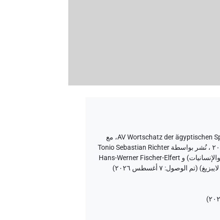
،
مع
إصدار المتن ٢٠، إصدار تطبيق الويب ۱.٥.٢، ٢٠٢٦/٦/٥ ، نُشر بواسطة Tonio Sebastian Richter
و Daniel A. Werning نيابة عن Berlin-Brandenburgische Akademie der Wissenschaften (أكاديمية برلين-براندنبورغ للعلوم والإنسانيات) و Hans-Werner Fischer-Elfert
٧ أغسطس ٢٠٢٦
)
)