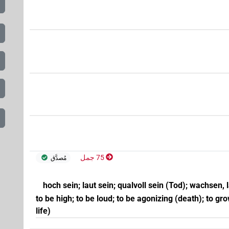
75 جمل
مُصدَّق
hoch sein; laut sein; qualvoll sein (Tod); wachsen,
to be high; to be loud; to be agonizing (death); to gro
life)