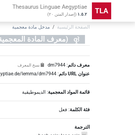
Thesaurus Linguae Aegyptiae
TLA
۱.٥.٢
(
إصدار المتن
٢٠
)
الصفحة الرئيسية
مدخل مادة معجمية
qꜣ
(معرف المادة المعجمية dm7944
معرف دائم
:
dm7944
نسخ المعرف
عنوان‏ ‏URL‏ دائم
:
aegyptiae.de/lemma/dm7944
قائمة المواد المعجمية
:
الديموطيقية
فئة الكلمة
:
فعل
الترجمة