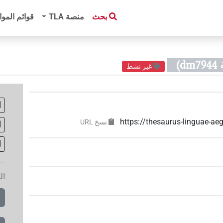
بحث
منصة‏ ‏TLA
قوائم الموا
)
غير نشط
https://thesaurus-linguae-
نسخ‏ ‏URL
ال