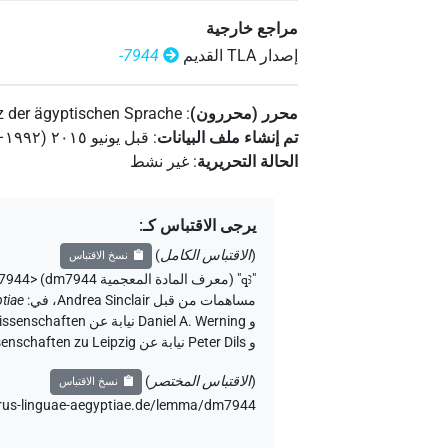
مراجع خارجية
إصدار‏ ‏TLA‏ القديم
-7944
محرر (محررون)
:
 der ägyptischen Sprache
تم إنشاء ملف البيانات
:
قبل يونيو ۲۰۱٥ (۱۹۹۲–۲۰۱٥)
الحالة التحريرية
:
غير نشط
يرجى الاقتباس كـ
:
(
الاقتباس الكامل
)
نسخ الاقتباس
"
qꜣ
"
(معرف المادة المعجمية dm7944) <https://thesaurus-linguae-aegyptiae.de/lemma/dm7944>
مساهمات من قبل
Andrea Sinclair
،
في
:
tiae
و Peter Dils نيابة عن Sächsische Akademie der Wissenschaften zu Leipzig (الأكاديمية الساكسونية للعلوم والإنسانيات في لايبزيغ) (تم الوصول:
(
الاقتباس المختصر
)
نسخ الاقتباس
urus-linguae-aegyptiae.de/lemma/dm7944،