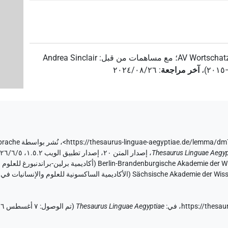
AV Wortschatz
؛
مع مساهمات من قبل
:
Andrea Sinclair
،
آخر مراجعة
:
٢٠٢٤/٠٨/٢٦
،
نُشر بواسطة AV Wortschatz der ägyptischen Sprache
،
Thesaurus Linguae Aegyp
https://thesa
في
:
Thesaurus Linguae Aegyptiae
(
تم الوصول
:
٧ أغسطس ٢٠٢٦