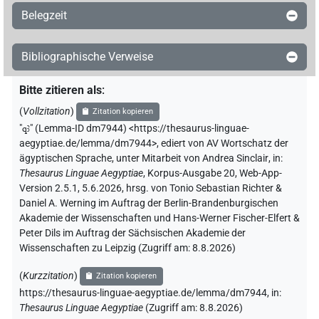
Belegzeit
Bibliographische Verweise
Bitte zitieren als
:
(
Vollzitation
)
Zitation kopieren
"
qꜣ
"
(Lemma-ID dm7944) <https://thesaurus-linguae-
aegyptiae.de/lemma/dm7944>
,
ediert von AV Wortschatz der
ägyptischen Sprache
,
unter Mitarbeit von
Andrea Sinclair
,
in
:
Thesaurus Linguae Aegyptiae
,
Korpus-Ausgabe 20, Web-App-
Version 2.5.1, 5.6.2026, hrsg. von Tonio Sebastian Richter &
Daniel A. Werning im Auftrag der Berlin-Brandenburgischen
Akademie der Wissenschaften und Hans-Werner Fischer-Elfert &
Peter Dils im Auftrag der Sächsischen Akademie der
Wissenschaften zu Leipzig (Zugriff am:
8.8.2026
)
(
Kurzzitation
)
Zitation kopieren
https://thesaurus-linguae-aegyptiae.de/lemma/dm7944,
in
:
Thesaurus Linguae Aegyptiae
(
Zugriff am
:
8.8.2026
)