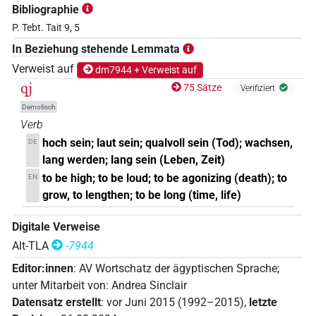
Bibliographie
P. Tebt. Tait 9, 5
In Beziehung stehende Lemmata
Verweist auf
dm7944 + Verweist auf
qj
75 Sätze
Verifiziert
Demotisch
Verb
hoch sein; laut sein; qualvoll sein (Tod); wachsen,
DE
lang werden; lang sein (Leben, Zeit)
to be high; to be loud; to be agonizing (death); to
EN
grow, to lengthen; to be long (time, life)
Digitale Verweise
Alt-TLA
-7944
Editor:innen
:
AV Wortschatz der ägyptischen Sprache
;
unter Mitarbeit von
:
Andrea Sinclair
Datensatz erstellt
:
vor Juni 2015 (1992–2015)
,
letzte