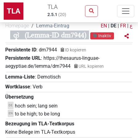
TLA
TLA
2.5.1
(
20
)
Homepage
Lemma-Eintrag
EN
|
DE
|
FR
|
ع
qꜣ
(Lemma-ID dm7944)
Inaktiv
Persistente ID
:
dm7944
ID kopieren
Persistente URL
:
https://thesaurus-linguae-
aegyptiae.de/lemma/dm7944
URL kopieren
Lemma-Liste
:
Demotisch
Wortklasse
:
Verb
Übersetzung
hoch sein; lang sein
DE
to be high; to be long
EN
Bezeugung im TLA-Textkorpus
Keine Belege im TLA-Textkorpus