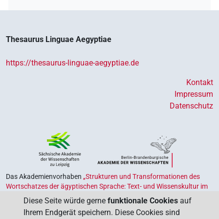
Thesaurus Linguae Aegyptiae
https://thesaurus-linguae-aegyptiae.de
Kontakt
Impressum
Datenschutz
Das Akademienvorhaben
„Strukturen und Transformationen des
Wortschatzes der ägyptischen Sprache: Text- und Wissenskultur im
Alten Ägypten‟
ist Teil des von Bund und Ländern geförderten
Diese Seite würde gerne
funktionale Cookies
auf
Akademienprogramms
, das der Erhaltung, Sicherung und
Ihrem Endgerät speichern. Diese Cookies sind
Vergegenwärtigung unseres kulturellen Erbes dient. Koordiniert wird