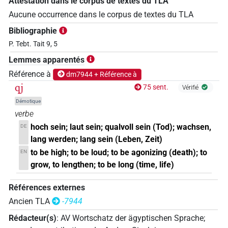
Attestation dans le corpus de textes du TLA
Aucune occurrence dans le corpus de textes du TLA
Bibliographie
P. Tebt. Tait 9, 5
Lemmes apparentés
Référence à
dm7944 + Référence à
qj
75 sent.
Vérifié
Démotique
verbe
hoch sein; laut sein; qualvoll sein (Tod); wachsen,
DE
lang werden; lang sein (Leben, Zeit)
to be high; to be loud; to be agonizing (death); to
EN
grow, to lengthen; to be long (time, life)
Références externes
Ancien TLA
-7944
Rédacteur(s)
:
AV Wortschatz der ägyptischen Sprache
;