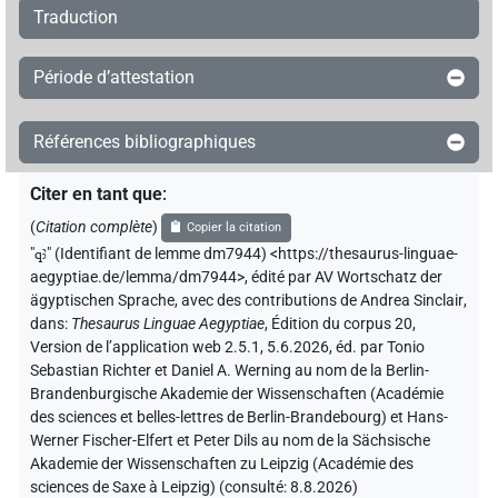
Traduction
Période d’attestation
Références bibliographiques
Citer en tant que
:
(
Citation complète
)
Copier la citation
"
qꜣ
"
(Identifiant de lemme dm7944) <https://thesaurus-linguae-
aegyptiae.de/lemma/dm7944>
,
édité par AV Wortschatz der
ägyptischen Sprache
,
avec des contributions de
Andrea Sinclair
,
dans
:
Thesaurus Linguae Aegyptiae
,
Édition du corpus 20,
Version de l’application web 2.5.1, 5.6.2026, éd. par Tonio
Sebastian Richter et Daniel A. Werning au nom de la Berlin-
Brandenburgische Akademie der Wissenschaften (Académie
des sciences et belles-lettres de Berlin-Brandebourg) et Hans-
Werner Fischer-Elfert et Peter Dils au nom de la Sächsische
Akademie der Wissenschaften zu Leipzig (Académie des
sciences de Saxe à Leipzig) (consulté:
8.8.2026
)