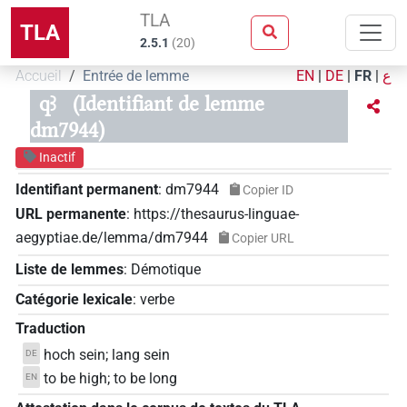
TLA
TLA
2.5.1
(
20
)
Accueil
Entrée de lemme
EN
|
DE
|
FR
|
ع
qꜣ
(Identifiant de lemme
dm7944)
Inactif
Identifiant permanent
:
dm7944
Copier ID
URL permanente
:
https://thesaurus-linguae-
aegyptiae.de/lemma/dm7944
Copier URL
Liste de lemmes
:
Démotique
Catégorie lexicale
:
verbe
Traduction
hoch sein; lang sein
DE
to be high; to be long
EN