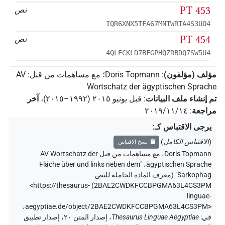
PT 453
نص
IQR6XNX5TFA67MNTWRTA4S3UO4
PT 454
نص
4QLECKLD7BFGPHQZRBDQ7SW5U4
مؤلف (مؤلفون)
:
Doris Topmann
؛
مع مساهمات من قبل
:
AV
Wortschatz der ägyptischen Sprache
تم إنشاء ملف البيانات
:
قبل يونيو ۲۰۱٥ (۱۹۹۲–۲۰۱٥)
،
آخر
مراجعة
:
٢٠١٩/١١/١٤
يرجى الاقتباس كـ
:
(
الاقتباس الكامل
)
نسخ الاقتباس
Doris Topmann
،
مع مساهمات من قبل
AV Wortschatz der
"Fläche über und links neben dem
،
ägyptischen Sprache
Sarkophag" (
معرف المادة الحاملة للنص
<https://thesaurus-
)
2BAE2CWDKFCCBPGMA63L4CS3PM
linguae-
،
aegyptiae.de/object/2BAE2CWDKFCCBPGMA63L4CS3PM>
في
:
Thesaurus Linguae Aegyptiae
،
إصدار المتن ٢٠، إصدار تطبيق