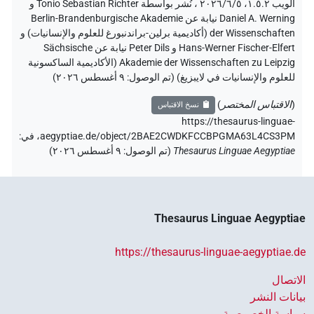
الويب ۱.٥.٢، ٢٠٢٦/٦/٥ ، نُشر بواسطة Tonio Sebastian Richter و
Daniel A. Werning نيابة عن Berlin-Brandenburgische Akademie
der Wissenschaften (أكاديمية برلين-براندنبورغ للعلوم والإنسانيات) و
Hans-Werner Fischer-Elfert و Peter Dils نيابة عن Sächsische
Akademie der Wissenschaften zu Leipzig (الأكاديمية الساكسونية
للعلوم والإنسانيات في لايبزيغ) (تم الوصول:
٩ أغسطس ٢٠٢٦
)
(
الاقتباس المختصر
)
نسخ الاقتباس
https://thesaurus-linguae-
aegyptiae.de/object/2BAE2CWDKFCCBPGMA63L4CS3PM،
في
:
Thesaurus Linguae Aegyptiae
(
تم الوصول
:
٩ أغسطس ٢٠٢٦
)
Thesaurus Linguae Aegyptiae
https://thesaurus-linguae-aegyptiae.de
الاتصال
بيانات النشر
سياسة الخصوصية