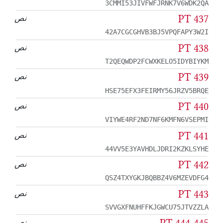
3CMMI53JIVFWFJRNK7V6WDK2QA
PT 437
نص
42A7CGCGHVB3BJ5VPQFAPY3W2I
PT 438
نص
T2QEQWDP2FCWXKELO5IDYBIYKM
PT 439
نص
HSE75EFX3FEIRMY56JRZV5BRQE
PT 440
نص
VIYWE4RF2ND7NF6KMFN6VSEPMI
PT 441
نص
44VV5E3YAVHDLJDRI2KZKLSYHE
PT 442
نص
QSZ4TXYGKJBQBBZ4V6MZEVDFG4
PT 443
نص
SVVGXFNUHFFKJGWCU75JTVZZLA
نص