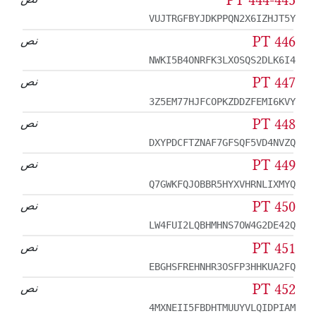
PT 444-445
VUJTRGFBYJDKPPQN2X6IZHJT5Y
PT 446
نص
NWKI5B4ONRFK3LXOSQS2DLK6I4
PT 447
نص
3Z5EM77HJFCOPKZDDZFEMI6KVY
PT 448
نص
DXYPDCFTZNAF7GFSQF5VD4NVZQ
PT 449
نص
Q7GWKFQJOBBR5HYXVHRNLIXMYQ
PT 450
نص
LW4FUI2LQBHMHNS7OW4G2DE42Q
PT 451
نص
EBGHSFREHNHR3OSFP3HHKUA2FQ
PT 452
نص
4MXNEII5FBDHTMUUYVLQIDPIAM