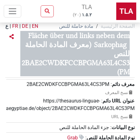
TLA
TLA
)
٢٠
(
۱.٥.٢
الصفحة الرئيسية
مادة حاملة للنص
EN
|
DE
|
FR
|
ع
Fläche über und links neben dem
Sarkophag
(معرف المادة الحاملة
للنص
2BAE2CWDKFCCBPGMA63L4CS3
PM)
معرف دائم
:
2BAE2CWDKFCCBPGMA63L4CS3PM
نسخ المعرف
عنوان‏ ‏URL‏ دائم
:
https://thesaurus-linguae-
aegyptiae.de/object/2BAE2CWDKFCCBPGMA63L4CS3PM
نسخ‏ ‏URL
نوع البيانات
:
جزء المادة الحاملة للنص
نوع المادة الحاملة للنص
:
Grab