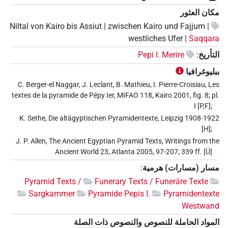
مكان العثور
Niltal von Kairo bis Assiut | zwischen Kairo und Fajjum |
westliches Ufer |
Saqqara
التأريخ
:
Pepi I. Merire
ببليوغرافيا
C. Berger-el Naggar, J. Leclant, B. Mathieu, I. Pierre-Croisiau, Les
textes de la pyramide de Pépy Ier, MIFAO 118, Kairo 2001, fig. 8; pl.
I [P,F];
K. Sethe, Die altägyptischen Pyramidentexte, Leipzig 1908-1922
[H];
J. P. Allen, The Ancient Egyptian Pyramid Texts, Writings from the
Ancient World 23, Atlanta 2005, 97-207; 339 ff. [Ü]
مسار (مسارات) هرمية
:
Pyramid Texts /
Funerary Texts / Funeräre Texte
Sargkammer
Pyramide Pepis I.
Pyramidentexte
Westwand
المواد الحاملة للنصوص والنصوص ذات الصلة