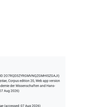
t ID 2O7RQD3ZYRGMVNQZGMHISZGAJI
)
ptiae
,
Corpus edition 20, Web app version
Akademie der Wissenschaften and Hans-
07 Aug 2026
)
iae
(
accessed
:
07 Aug 2026
)