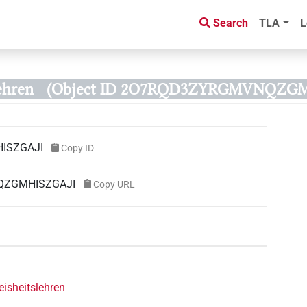
Search
TLA
L
ehren
(Object ID 2O7RQD3ZYRGMVNQZGM
ISZGAJI
Copy ID
NQZGMHISZGAJI
Copy URL
isheitslehren