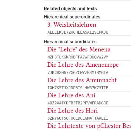
Related objects and texts
Hierarchical superordinates
3. Weisheitslehren
ALEELKJL7ZHCHLEA5AI2SEPKJU
Hierarchical subordinates
Die "Lehre" des Menena
NZH3TLKGKRHBFFA7WFBUQVW2VM
Die Lehre des Amenemope
7JKCRXH67ZGGZCWYZB3MIBMGIA
Die Lehre des Amunnacht
IOH7K5TJXJDPBISL4W57K73TIE
Die Lehre des Ani
4OZ2X4ICDFB3TB2PFVWFRADGJE
Die Lehre des Hori
5ZNY6OT5OFHOLDCEGM4TTAKLII
Die Lehrtexte von pChester Be