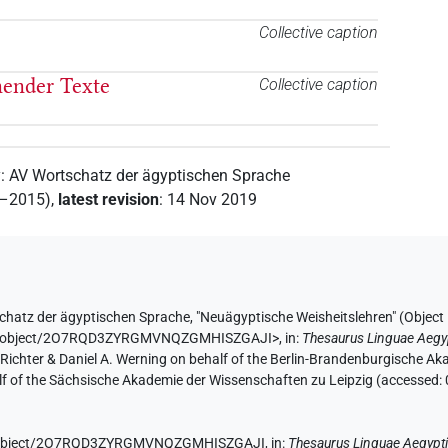
Collective caption
nender Texte
Collective caption
y
:
AV Wortschatz der ägyptischen Sprache
2–2015)
,
latest revision
:
14 Nov 2019
chatz der ägyptischen Sprache
,
"Neuägyptische Weisheitslehren" (
Objec
e.de/object/2O7RQD3ZYRGMVNQZGMHISZGAJI>
,
in
:
Thesaurus Linguae Aegy
n Richter & Daniel A. Werning on behalf of the Berlin-Brandenburgische 
half of the Sächsische Akademie der Wissenschaften zu Leipzig (accessed:
.de/object/2O7RQD3ZYRGMVNQZGMHISZGAJI,
in
:
Thesaurus Linguae Aegypt