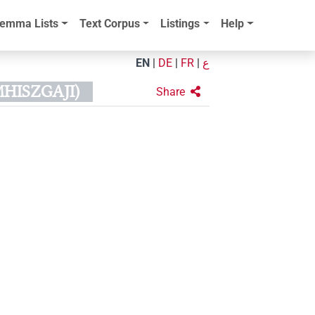
emma Lists
Text Corpus
Listings
Help
EN
|
DE
|
FR
|
ع
HISZGAJI)
Share