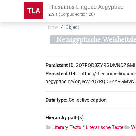
Thesaurus Linguae Aegyptiae
TLA
2.5.1
(
Corpus edition
20
)
Home
Object
Neuägyptische Weisheitsl
Persistent ID
:
2O7RQD3ZYRGMVNQZGMH
Persistent URL
:
https://thesaurus-linguae-
aegyptiae.de/object/2O7RQD3ZYRGMV
Data type
:
Collective caption
Hierarchy path(s)
:
Literary Texts / Literarische Texte
We