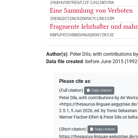
Z4UD4VVBTRE6PJZFJ2H22N5YRA
Eine Sammlung von Verboten
IREBGDI5INCRZOH5K7CLRD33ZM
Fragmente lehrhafter und mah
KNPGP455XBBQVH6AQOOO7ZK53E
Author(s)
:
Peter Dils
;
with contributions b
Data file created
:
before June 2015 (199
Please cite as
:
(
Full citation
)
Copy citation
Peter Dils
,
with contributions by
AV Worts
<https://thesaurus-linguae-aegyptia
2.5.1, 5 Jun 2026, ed. by Tonio Sebastia
Werner Fischer-Elfert & Peter Dils on be
(
Short citation
)
Copy citation
https://thesaurus-linguae-aegyptiae