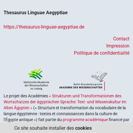
Thesaurus Linguae Aegyptiae
https://thesaurus-linguae-aegyptiae.de
Contact
Impression
Politique de confidentialité
Le projet des Académies
« Strukturen und Transformationen des
Wortschatzes der ägyptischen Sprache: Text- und Wissenskultur im
Alten Ägypten »
(« Structure et transformation du vocabulaire de la
langue égyptienne : textes et connaissances dans la culture de
l’Égypte antique ») fait partie du
programme académique
financé par
le gouvernement fédéral et les gouvernements des Länder de la
Ce site souhaite installer des
cookies
République fédérale d’Allemagne, dont le but est de préserver,