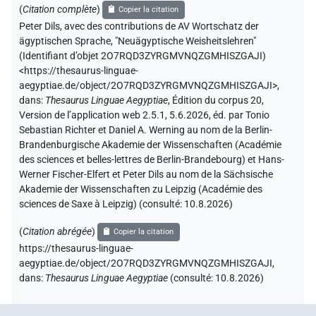
(
Citation complète
)
Copier la citation
Peter Dils
,
avec des contributions de
AV Wortschatz der
ägyptischen Sprache
,
"Neuägyptische Weisheitslehren"
(
Identifiant d’objet 2O7RQD3ZYRGMVNQZGMHISZGAJI
)
<https://thesaurus-linguae-
aegyptiae.de/object/2O7RQD3ZYRGMVNQZGMHISZGAJI>
,
dans
:
Thesaurus Linguae Aegyptiae
,
Édition du corpus 20,
Version de l’application web 2.5.1, 5.6.2026, éd. par Tonio
Sebastian Richter et Daniel A. Werning au nom de la Berlin-
Brandenburgische Akademie der Wissenschaften (Académie
des sciences et belles-lettres de Berlin-Brandebourg) et Hans-
Werner Fischer-Elfert et Peter Dils au nom de la Sächsische
Akademie der Wissenschaften zu Leipzig (Académie des
sciences de Saxe à Leipzig) (consulté:
10.8.2026
)
(
Citation abrégée
)
Copier la citation
https://thesaurus-linguae-
aegyptiae.de/object/2O7RQD3ZYRGMVNQZGMHISZGAJI,
dans
:
Thesaurus Linguae Aegyptiae
(
consulté
:
10.8.2026
)