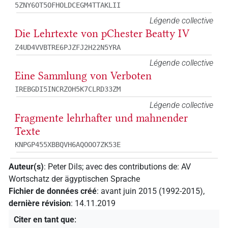
5ZNY6OT5OFHOLDCEGM4TTAKLII
Légende collective
Die Lehrtexte von pChester Beatty IV
Z4UD4VVBTRE6PJZFJ2H22N5YRA
Légende collective
Eine Sammlung von Verboten
IREBGDI5INCRZOH5K7CLRD33ZM
Légende collective
Fragmente lehrhafter und mahnender
Texte
KNPGP455XBBQVH6AQOOO7ZK53E
Auteur(s)
:
Peter Dils
;
avec des contributions de
:
AV
Wortschatz der ägyptischen Sprache
Fichier de données créé
:
avant juin 2015 (1992-2015)
,
dernière révision
:
14.11.2019
Citer en tant que
: