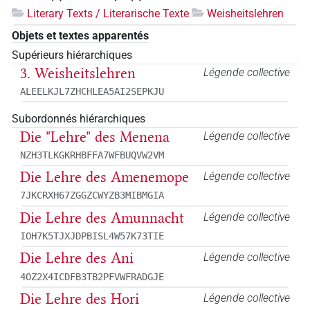
Literary Texts / Literarische Texte
Weisheitslehren
Objets et textes apparentés
Supérieurs hiérarchiques
3. Weisheitslehren
Légende collective
ALEELKJL7ZHCHLEA5AI2SEPKJU
Subordonnés hiérarchiques
Die "Lehre" des Menena
Légende collective
NZH3TLKGKRHBFFA7WFBUQVW2VM
Die Lehre des Amenemope
Légende collective
7JKCRXH67ZGGZCWYZB3MIBMGIA
Die Lehre des Amunnacht
Légende collective
IOH7K5TJXJDPBISL4W57K73TIE
Die Lehre des Ani
Légende collective
4OZ2X4ICDFB3TB2PFVWFRADGJE
Die Lehre des Hori
Légende collective