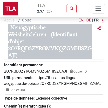
TLA
TLA
2.5.1
(
20
)
Accueil
Objet
EN
|
DE
|
FR
|
ع
Neuägyptische
Weisheitslehren
(Identifiant
d’objet
2O7RQD3ZYRGMVNQZGMHISZG
AJI)
Identifiant permanent
:
2O7RQD3ZYRGMVNQZGMHISZGAJI
Copier ID
URL permanente
:
https://thesaurus-linguae-
aegyptiae.de/object/2O7RQD3ZYRGMVNQZGMHISZGAJI
Copier URL
Type de données
:
Légende collective
Chemin(s) hiérarchique(s)
: