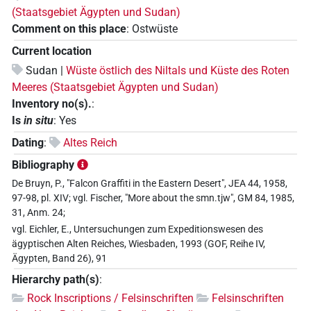
(Staatsgebiet Ägypten und Sudan)
Comment on this place
:
Ostwüste
Current location
Sudan |
Wüste östlich des Niltals und Küste des Roten
Meeres (Staatsgebiet Ägypten und Sudan)
Inventory no(s).
:
Is
in situ
:
Yes
Dating
:
Altes Reich
Bibliography
De Bruyn, P., "Falcon Graffiti in the Eastern Desert", JEA 44, 1958,
97-98, pl. XIV; vgl. Fischer, "More about the smn.tjw", GM 84, 1985,
31, Anm. 24;
vgl. Eichler, E., Untersuchungen zum Expeditionswesen des
ägyptischen Alten Reiches, Wiesbaden, 1993 (GOF, Reihe IV,
Ägypten, Band 26), 91
Hierarchy path(s)
:
Rock Inscriptions / Felsinschriften
Felsinschriften