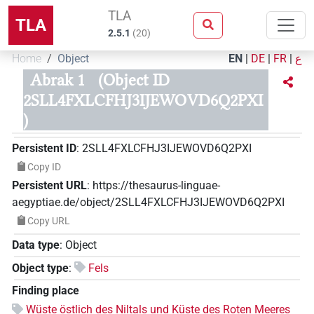
TLA
TLA
2.5.1
(
20
)
Home
Object
EN
|
DE
|
FR
|
ع
Abrak 1
(Object ID
2SLL4FXLCFHJ3IJEWOVD6Q2PXI
)
Persistent ID
:
2SLL4FXLCFHJ3IJEWOVD6Q2PXI
Copy ID
Persistent URL
:
https://thesaurus-linguae-
aegyptiae.de/object/2SLL4FXLCFHJ3IJEWOVD6Q2PXI
Copy URL
Data type
:
Object
Object type
:
Fels
Finding place
Wüste östlich des Niltals und Küste des Roten Meeres