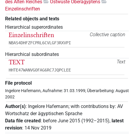
des Alten Reiches
Ostwüste Oberägyptens
Einzelinschriften
Related objects and texts
Hierarchical superordinates
Einzelinschriften
Collective caption
NBAS4DHFZFCPRL6CVLGF3RXVPI
Hierarchical subordinates
TEXT
Text
HHTE47WANVGOFAG6RC7JQPCLEE
File protocol
Ingelore Hafemann, Aufnahme: 31.03.1999; Überarbeitung: August
2002
Author(s)
:
Ingelore Hafemann
;
with contributions by
:
AV
Wortschatz der ägyptischen Sprache
Data file created
:
before June 2015 (1992–2015)
,
latest
revision
:
14 Nov 2019