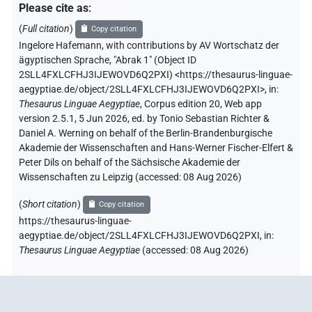
Please cite as
:
(
Full citation
)
Copy citation
Ingelore Hafemann
,
with contributions by
AV Wortschatz der
ägyptischen Sprache
,
"Abrak 1" (
Object ID
2SLL4FXLCFHJ3IJEWOVD6Q2PXI
)
<https://thesaurus-linguae-
aegyptiae.de/object/2SLL4FXLCFHJ3IJEWOVD6Q2PXI>
,
in
:
Thesaurus Linguae Aegyptiae
,
Corpus edition 20, Web app
version 2.5.1, 5 Jun 2026, ed. by Tonio Sebastian Richter &
Daniel A. Werning on behalf of the Berlin-Brandenburgische
Akademie der Wissenschaften and Hans-Werner Fischer-Elfert &
Peter Dils on behalf of the Sächsische Akademie der
Wissenschaften zu Leipzig (accessed:
08 Aug 2026
)
(
Short citation
)
Copy citation
https://thesaurus-linguae-
aegyptiae.de/object/2SLL4FXLCFHJ3IJEWOVD6Q2PXI,
in
:
Thesaurus Linguae Aegyptiae
(
accessed
:
08 Aug 2026
)