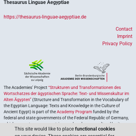
Thesaurus Linguae Aegyptiae
https://thesaurus-linguae-aegyptiae.de
Contact
Imprint
Privacy Policy
The Academies’ Project
“Strukturen und Transformationen des
Wortschatzes der ägyptischen Sprache: Text- und Wissenskultur im
Alten Ägypten”
(Structure and Transformation in the Vocabulary of
the Egyptian Language: Texts and Knowledge in the Culture of
Ancient Egypt) is part of the
Academy Program
funded by the
federal and state governments of the Federal Republic of Germany,
which serves to preserve, retrieve and explore our cultural heritage.
This site would like to place
functional cookies
The program is coordinated by the
Union of the German Academies
of Sciences and Humanities
.