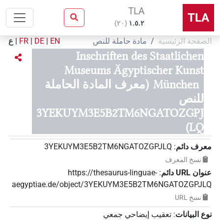
TLA
TLA
)
٢٠
(
۱.٥.٢
الصفحة الرئيسية
مادة حاملة للنص
EN
|
DE
|
FR
|
ع
Inschriften des Staatlichen
Museums Ägyptischer Kunst
München
(معرف المادة الحاملة
للنص
3YEKUYM3E5B2TM6NGATOZGPJ
LQ)
معرف دائم
:
3YEKUYM3E5B2TM6NGATOZGPJLQ
نسخ المعرف
عنوان‏ ‏URL‏ دائم
:
https://thesaurus-linguae-
aegyptiae.de/object/3YEKUYM3E5B2TM6NGATOZGPJLQ
نسخ‏ ‏URL
نوع البيانات
:
تعقيب إيضاحي جمعي