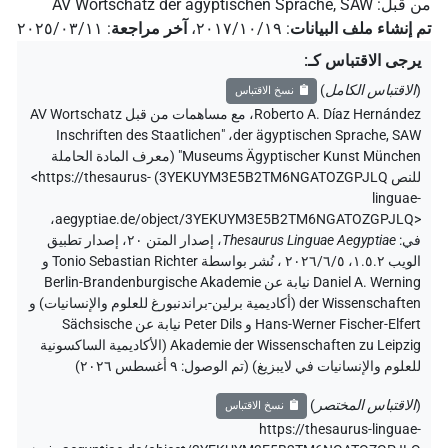
من قبل
:
AV Wortschatz der ägyptischen Sprache, SAW
تم إنشاء ملف البيانات
:
٢٠١٧/١٠/١٩
،
آخر مراجعة
:
٢٠٢٥/٠٣/١١
يرجى الاقتباس كـ
:
(
الاقتباس الكامل
)
نسخ الاقتباس
Roberto A. Díaz Hernández
،
مع مساهمات من قبل
AV Wortschatz
"Inschriften des Staatlichen
،
der ägyptischen Sprache, SAW
Museums Ägyptischer Kunst München" (
معرف المادة الحاملة
للنص 3YEKUYM3E5B2TM6NGATOZGPJLQ
)
<https://thesaurus-
linguae-
،
aegyptiae.de/object/3YEKUYM3E5B2TM6NGATOZGPJLQ>
في
:
Thesaurus Linguae Aegyptiae
،
إصدار المتن ٢٠، إصدار تطبيق
الويب ۱.٥.٢، ٢٠٢٦/٦/٥ ، نُشر بواسطة Tonio Sebastian Richter و
Daniel A. Werning نيابة عن Berlin-Brandenburgische Akademie
der Wissenschaften (أكاديمية برلين-براندنبورغ للعلوم والإنسانيات) و
Hans-Werner Fischer-Elfert و Peter Dils نيابة عن Sächsische
Akademie der Wissenschaften zu Leipzig (الأكاديمية الساكسونية
للعلوم والإنسانيات في لايبزيغ) (تم الوصول:
٩ أغسطس ٢٠٢٦
)
(
الاقتباس المختصر
)
نسخ الاقتباس
https://thesaurus-linguae-