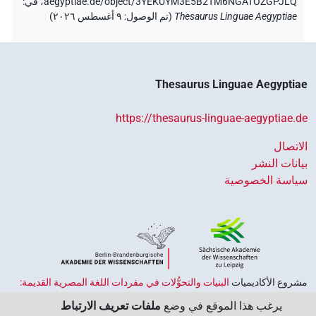
aegyptiae.de/object/3YEKUYM3E5B2TM6NGATOZGPJLQ،
في
:
Thesaurus Linguae Aegyptiae
(
تم الوصول
:
٩ أغسطس ٢٠٢٦
)
Thesaurus Linguae Aegyptiae
https://thesaurus-linguae-aegyptiae.de
الاتصال
بيانات النشر
سياسة الخصوصية
مشروع الأكاديميات ‏
البنيات والتحوُّلات في مفردات اللغة المصرية القديمة:
حضارة النصوص والمعرفة في مصر القديمة
هو جزء من
برنامج الاكاديميات
يرغب هذا الموقع في وضع
ملفات تعريف الارتباط
الممول من قبل الحكومة الاتحادية وحكومات الولايات بجمهورية ألمانيا