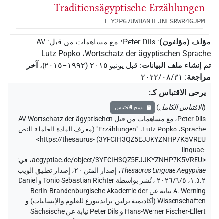
Traditionsägyptische Erzählungen
IIY2P67UWBANTEJNFSRWR4GJPM
مؤلف (مؤلفون)
:
Peter Dils
؛
مع مساهمات من قبل
:
AV
Lutz Popko
،
Wortschatz der ägyptischen Sprache
تم إنشاء ملف البيانات
:
قبل يونيو ۲۰۱٥ (۱۹۹۲–۲۰۱٥)
،
آخر
مراجعة
:
٢٠٢٢/٠٨/٣١
يرجى الاقتباس كـ
:
(
الاقتباس الكامل
)
نسخ الاقتباس
Peter Dils
،
مع مساهمات من قبل
AV Wortschatz der ägyptischen
Sprache
،
Lutz Popko
،
"Erzählungen" (
معرف المادة الحاملة للنص
<https://thesaurus-
)
3YFCIH3QZ5EJJKYZNHP7K5VREU
linguae-
aegyptiae.de/object/3YFCIH3QZ5EJJKYZNHP7K5VREU>
،
في
:
Thesaurus Linguae Aegyptiae
،
إصدار المتن ٢٠، إصدار تطبيق الويب
۱.٥.٢، ٢٠٢٦/٦/٥ ، نُشر بواسطة Tonio Sebastian Richter و Daniel
A. Werning نيابة عن Berlin-Brandenburgische Akademie der
Wissenschaften (أكاديمية برلين-براندنبورغ للعلوم والإنسانيات) و
Hans-Werner Fischer-Elfert و Peter Dils نيابة عن Sächsische