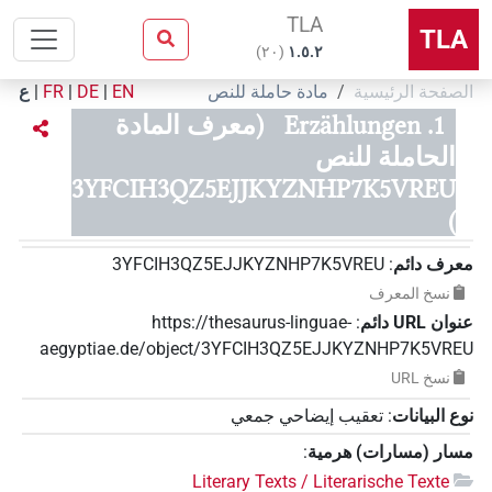
TLA
TLA
)
٢٠
(
۱.٥.٢
الصفحة الرئيسية
مادة حاملة للنص
EN
|
DE
|
FR
|
ع
1. Erzählungen
(معرف المادة
الحاملة للنص
3YFCIH3QZ5EJJKYZNHP7K5VREU
)
معرف دائم
:
3YFCIH3QZ5EJJKYZNHP7K5VREU
نسخ المعرف
عنوان‏ ‏URL‏ دائم
:
https://thesaurus-linguae-
aegyptiae.de/object/3YFCIH3QZ5EJJKYZNHP7K5VREU
نسخ‏ ‏URL
نوع البيانات
:
تعقيب إيضاحي جمعي
مسار (مسارات) هرمية
:
Literary Texts / Literarische Texte