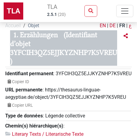
TLA
TLA
2.5.1
(
20
)
Accueil
Objet
EN
|
DE
|
FR
|
ع
1. Erzählungen
(Identifiant
d’objet
3YFCIH3QZ5EJJKYZNHP7K5VREU
)
Identifiant permanent
:
3YFCIH3QZ5EJJKYZNHP7K5VREU
Copier ID
URL permanente
:
https://thesaurus-linguae-
aegyptiae.de/object/3YFCIH3QZ5EJJKYZNHP7K5VREU
Copier URL
Type de données
:
Légende collective
Chemin(s) hiérarchique(s)
:
Literary Texts / Literarische Texte