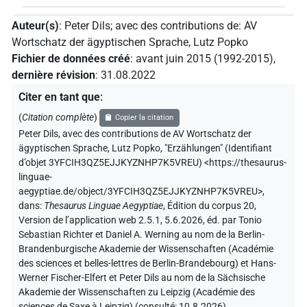
Auteur(s)
:
Peter Dils
;
avec des contributions de
:
AV
Wortschatz der ägyptischen Sprache
,
Lutz Popko
Fichier de données créé
:
avant juin 2015 (1992-2015)
,
dernière révision
:
31.08.2022
Citer en tant que
:
(
Citation complète
)
Copier la citation
Peter Dils
,
avec des contributions de
AV Wortschatz der
ägyptischen Sprache
,
Lutz Popko
,
"Erzählungen" (
Identifiant
d’objet 3YFCIH3QZ5EJJKYZNHP7K5VREU
)
<https://thesaurus-
linguae-
aegyptiae.de/object/3YFCIH3QZ5EJJKYZNHP7K5VREU>
,
dans
:
Thesaurus Linguae Aegyptiae
,
Édition du corpus 20,
Version de l’application web 2.5.1, 5.6.2026, éd. par Tonio
Sebastian Richter et Daniel A. Werning au nom de la Berlin-
Brandenburgische Akademie der Wissenschaften (Académie
des sciences et belles-lettres de Berlin-Brandebourg) et Hans-
Werner Fischer-Elfert et Peter Dils au nom de la Sächsische
Akademie der Wissenschaften zu Leipzig (Académie des
sciences de Saxe à Leipzig) (consulté:
10.8.2026
)