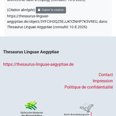
(
Citation abrégée
)
Copier la citation
https://thesaurus-linguae-
aegyptiae.de/object/3YFCIH3QZ5EJJKYZNHP7K5VREU,
dans
:
Thesaurus Linguae Aegyptiae
(
consulté
:
10.8.2026
)
Thesaurus Linguae Aegyptiae
https://thesaurus-linguae-aegyptiae.de
Contact
Impression
Politique de confidentialité