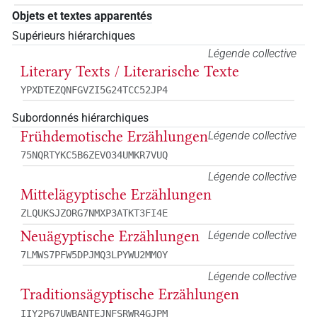
Objets et textes apparentés
Supérieurs hiérarchiques
Légende collective
Literary Texts / Literarische Texte
YPXDTEZQNFGVZI5G24TCC52JP4
Subordonnés hiérarchiques
Frühdemotische Erzählungen
Légende collective
75NQRTYKC5B6ZEVO34UMKR7VUQ
Légende collective
Mittelägyptische Erzählungen
ZLQUKSJZORG7NMXP3ATKT3FI4E
Neuägyptische Erzählungen
Légende collective
7LMWS7PFW5DPJMQ3LPYWU2MMOY
Légende collective
Traditionsägyptische Erzählungen
IIY2P67UWBANTEJNFSRWR4GJPM