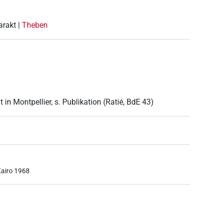
arakt |
Theben
n Montpellier, s. Publikation (Ratié, BdE 43)
e
Kairo 1968