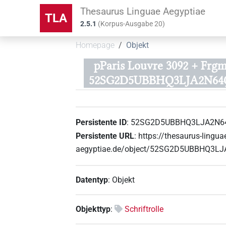
Thesaurus Linguae Aegyptiae
TLA
2.5.1
(
Korpus-Ausgabe
20
)
Homepage
Objekt
pParis Louvre 3092 + Frgm
52SG2D5UBBHQ3LJA2N64
Persistente ID
:
52SG2D5UBBHQ3LJA2N6
Persistente URL
:
https://thesaurus-lingua
aegyptiae.de/object/52SG2D5UBBHQ3
Datentyp
:
Objekt
Objekttyp
:
Schriftrolle