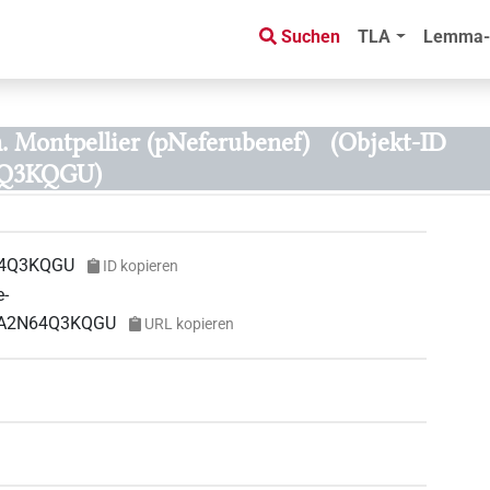
Suchen
TLA
Lemma-
. Montpellier (pNeferubenef)
(Objekt-ID
Q3KQGU)
4Q3KQGU
ID kopieren
e-
LJA2N64Q3KQGU
URL kopieren