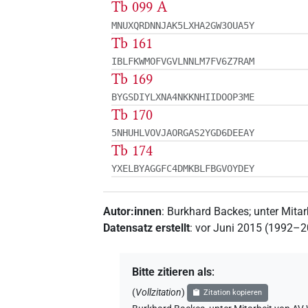
Tb 099 A
MNUXQRDNNJAK5LXHA2GW3OUA5Y
Tb 161
IBLFKWMOFVGVLNNLM7FV6Z7RAM
Tb 169
BYGSDIYLXNA4NKKNHIIDOOP3ME
Tb 170
5NHUHLVOVJAORGAS2YGD6DEEAY
Tb 174
YXELBYAGGFC4DMKBLFBGVOYDEY
Autor:innen
:
Burkhard Backes
;
unter Mitar
Datensatz erstellt
:
vor Juni 2015 (1992–
Bitte zitieren als
:
(
Vollzitation
)
Zitation kopieren