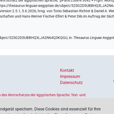
Wortschatz der ägyptischen Sprache
,
"pParis Louvre 3092 + Frgm. Montpe
ttps://thesaurus-linguae-aegyptiae.de/object/52SG2D5UBBHQ3LJA2
sion 2.5.1, 5.6.2026, hrsg. von Tonio Sebastian Richter & Daniel A. Wer
haften und Hans-Werner Fischer-Elfert & Peter Dils im Auftrag der Sä
.de/object/52SG2D5UBBHQ3LJA2N64Q3KQGU,
in
:
Thesaurus Linguae Aegypt
Kontakt
Impressum
Datenschutz
 des Wortschatzes der ägyptischen Sprache: Text- und
Ländern geförderten
Akademienprogramms
, das der Erhaltung,
s dient. Koordiniert wird das Programm von der
Union der
ndgerät speichern. Diese Cookies sind essenziell für Ihre