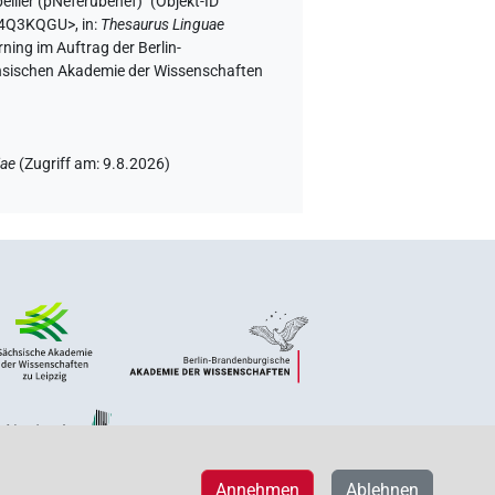
llier (pNeferubenef)" (
Objekt-ID
N64Q3KQGU>
,
in
:
Thesaurus Linguae
ning im Auftrag der Berlin-
chsischen Akademie der Wissenschaften
iae
(
Zugriff am
:
9.8.2026
)
Annehmen
Ablehnen