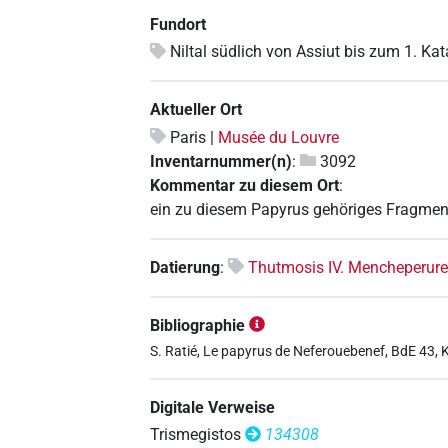
Fundort
Niltal südlich von Assiut bis zum 1. Kat
Aktueller Ort
Paris |
Musée du Louvre
Inventarnummer(n)
:
3092
Kommentar zu diesem Ort
:
ein zu diesem Papyrus gehöriges Fragment i
Datierung
:
Thutmosis IV. Mencheperur
Bibliographie
S. Ratié, Le papyrus de Neferouebenef, BdE 43, 
Digitale Verweise
Trismegistos
134308