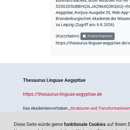
Burkhard Backes
,
unter Mitarbeit von
AV 
52SG2D5UBBHQ3LJA2N64Q3KQGU
)
<h
Aegyptiae
,
Korpus-Ausgabe 20, Web-App-Ver
Brandenburgischen Akademie der Wissensc
zu Leipzig (Zugriff am:
9.8.2026
)
(
Kurzzitation
)
Zitation kopieren
https://thesaurus-linguae-aegyptiae
Thesaurus Linguae Aegyptiae
https://thesaurus-linguae-aegyptiae.de
Das Akademienvorhaben
„Strukturen und Transformationen
Wissenskultur im Alten Ägypten‟
ist Teil des von Bund und 
Sicherung und Vergegenwärtigung unseres kulturellen Erbe
Diese Seite würde gerne
funktionale Cookies
auf Ihrem E
Deutschen Akademien der Wissenschaften
.