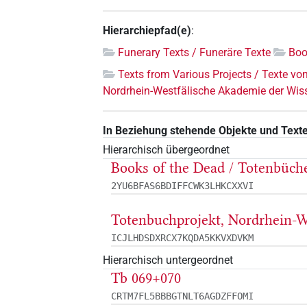
Hierarchiepfad(e)
:
Funerary Texts / Funeräre Texte
Boo
Texts from Various Projects / Texte vo
Nordrhein-Westfälische Akademie der Wis
In Beziehung stehende Objekte und Text
Hierarchisch übergeordnet
Books of the Dead / Totenbüch
2YU6BFAS6BDIFFCWK3LHKCXXVI
Totenbuchprojekt, Nordrhein-W
ICJLHDSDXRCX7KQDA5KKVXDVKM
Hierarchisch untergeordnet
Tb 069+070
CRTM7FL5BBBGTNLT6AGDZFFOMI