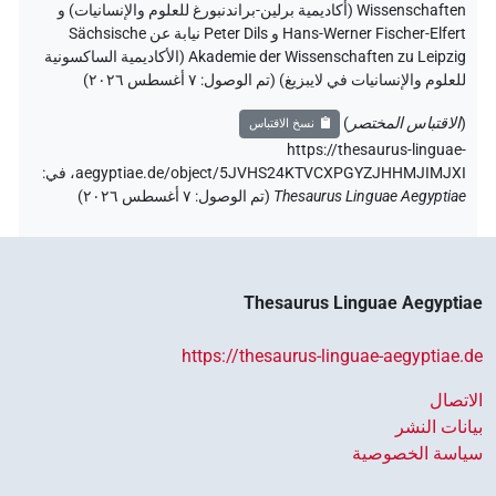
Wissenschaften (أكاديمية برلين-براندنبورغ للعلوم والإنسانيات) و
Hans-Werner Fischer-Elfert و Peter Dils نيابة عن Sächsische
Akademie der Wissenschaften zu Leipzig (الأكاديمية الساكسونية
للعلوم والإنسانيات في لايبزيغ) (تم الوصول:
٧ أغسطس ٢٠٢٦
)
(
الاقتباس المختصر
)
نسخ الاقتباس
https://thesaurus-linguae-
aegyptiae.de/object/5JVHS24KTVCXPGYZJHHMJIMJXI،
في
:
Thesaurus Linguae Aegyptiae
(
تم الوصول
:
٧ أغسطس ٢٠٢٦
)
Thesaurus Linguae Aegyptiae
https://thesaurus-linguae-aegyptiae.de
الاتصال
بيانات النشر
سياسة الخصوصية