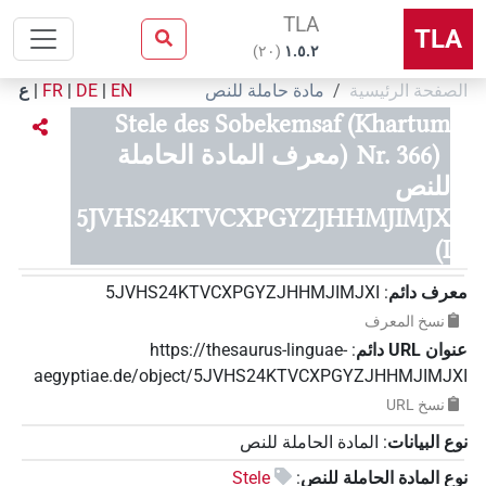
TLA
TLA
)
٢٠
(
۱.٥.٢
الصفحة الرئيسية
مادة حاملة للنص
EN
|
DE
|
FR
|
ع
Stele des Sobekemsaf (Khartum
Nr. 366)
(معرف المادة الحاملة
للنص
5JVHS24KTVCXPGYZJHHMJIMJX
I)
معرف دائم
:
5JVHS24KTVCXPGYZJHHMJIMJXI
نسخ المعرف
عنوان‏ ‏URL‏ دائم
:
https://thesaurus-linguae-
aegyptiae.de/object/5JVHS24KTVCXPGYZJHHMJIMJXI
نسخ‏ ‏URL
نوع البيانات
:
المادة الحاملة للنص
نوع المادة الحاملة للنص
:
Stele