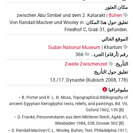
مكان العثور
zwischen Abu Simbel und dem 2. Katarakt |
Buhen
تعليق حول هذا المكان
:
Von Randall-MacIver und Wooley in
Friedhof C, Grab 31, gefunden.
الموقع الحالي
Sudan National Museum
Khartum |
رقم (أرقام) الجرد.
:
366
التأريخ
:
Zweite Zwischenzeit
تعليق حول التأريخ
:
13./17. Dynastie (Kubisch 2008, 178)
ببليوغرافيا
– B. Porter und R. L. B. Moss, Topographical Bibliography of
ancient Egyptian hieroglyphic texts, reliefs, and paintings, Bd. VII,
Oxford 1962, 139 [B]
– D. Franke, Personendaten aus dem Mittleren Reich, ÄgAb 41,
Wiesbaden 1984, 338, Dossier 562 [B]
– D. Randall-MacIver/C.L. Wooley, Buhen, Text, Philadelphia 1911,