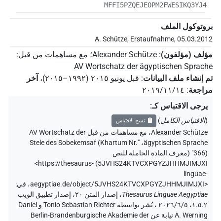
MFFI5PZQEJEOPM2FWESIKQ3YJ4
بروتوكول الملف
A. Schütze, Erstaufnahme, 05.03.2012
مؤلف (مؤلفون)
:
Alexander Schütze
؛
مع مساهمات من قبل
:
AV Wortschatz der ägyptischen Sprache
تم إنشاء ملف البيانات
:
قبل يونيو ۲۰۱٥ (۱۹۹۲–۲۰۱٥)
،
آخر
مراجعة
:
٢٠١٩/١١/١٤
يرجى الاقتباس كـ
:
(
الاقتباس الكامل
)
نسخ الاقتباس
Alexander Schütze
،
مع مساهمات من قبل
AV Wortschatz der
"Stele des Sobekemsaf (Khartum Nr.
،
ägyptischen Sprache
366)" (
معرف المادة الحاملة للنص
<https://thesaurus-
)
5JVHS24KTVCXPGYZJHHMJIMJXI
linguae-
aegyptiae.de/object/5JVHS24KTVCXPGYZJHHMJIMJXI>
،
في
:
Thesaurus Linguae Aegyptiae
،
إصدار المتن ٢٠، إصدار تطبيق الويب
۱.٥.٢، ٢٠٢٦/٦/٥ ، نُشر بواسطة Tonio Sebastian Richter و Daniel
A. Werning نيابة عن Berlin-Brandenburgische Akademie der