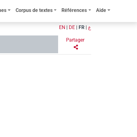
mes
Corpus de textes
Références
Aide
EN
|
DE
|
FR
|
ع
Partager