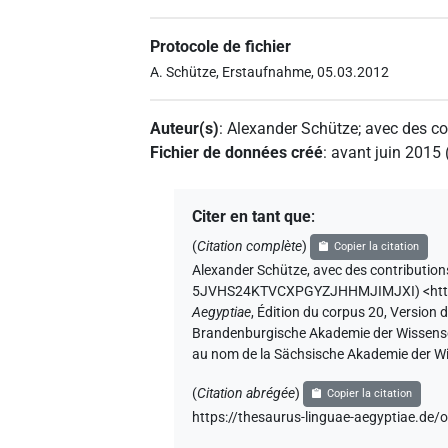
Protocole de fichier
A. Schütze, Erstaufnahme, 05.03.2012
Auteur(s)
:
Alexander Schütze
;
avec des co
Fichier de données créé
:
avant juin 2015
Citer en tant que
:
(
Citation complète
)
Copier la citation
Alexander Schütze
,
avec des contribution
5JVHS24KTVCXPGYZJHHMJIMJXI
)
<ht
Aegyptiae
,
Édition du corpus 20, Version d
Brandenburgische Akademie der Wissenscha
au nom de la Sächsische Akademie der Wi
(
Citation abrégée
)
Copier la citation
https://thesaurus-linguae-aegyptiae