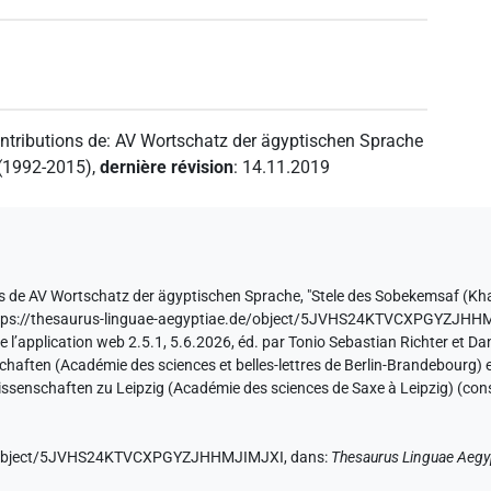
ntributions de
:
AV Wortschatz der ägyptischen Sprache
 (1992-2015)
,
dernière révision
:
14.11.2019
s de
AV Wortschatz der ägyptischen Sprache
,
"Stele des Sobekemsaf (Kha
tps://thesaurus-linguae-aegyptiae.de/object/5JVHS24KTVCXPGYZJHH
e l’application web 2.5.1, 5.6.2026, éd. par Tonio Sebastian Richter et Da
ften (Académie des sciences et belles-lettres de Berlin-Brandebourg) et
ssenschaften zu Leipzig (Académie des sciences de Saxe à Leipzig) (con
.de/object/5JVHS24KTVCXPGYZJHHMJIMJXI,
dans
:
Thesaurus Linguae Aegy