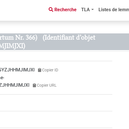
Recherche
TLA
Listes de lem
rtum Nr. 366)
(Identifiant d’objet
JIMJXI)
GYZJHHMJIMJXI
Copier ID
ae-
YZJHHMJIMJXI
Copier URL