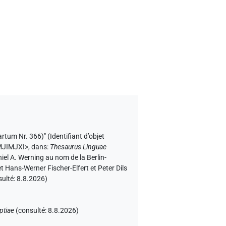
rtum Nr. 366)" (
Identifiant d’objet
MJIMJXI>
,
dans
:
Thesaurus Linguae
niel A. Werning au nom de la Berlin-
 Hans-Werner Fischer-Elfert et Peter Dils
sulté:
8.8.2026
)
ptiae
(
consulté
:
8.8.2026
)