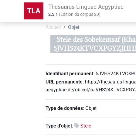
Thesaurus Linguae Aegyptiae
TLA
2.5.1
(
Édition du corpus
20
)
Accueil
Objet
Stele des Sobekemsaf (Kha
5JVHS24KTVCXPGYZJHHM
Identifiant permanent
:
5JVHS24KTVCXP
URL permanente
:
https://thesaurus-lingu
aegyptiae.de/object/5JVHS24KTVCXPG
Type de données
:
Objet
Type d’objet
:
Stele