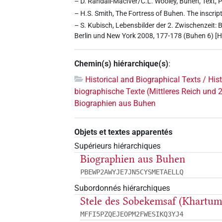
– D. Randall-MacIver/C.L. Wooley, Buhen, Text, P
– H.S. Smith, The Fortress of Buhen. The inscript
– S. Kubisch, Lebensbilder der 2. Zwischenzeit: 
Berlin und New York 2008, 177-178 (Buhen 6) [H,
Chemin(s) hiérarchique(s)
:
Historical and Biographical Texts / His
biographische Texte (Mittleres Reich und 
Biographien aus Buhen
Objets et textes apparentés
Supérieurs hiérarchiques
Biographien aus Buhen
PBEWP2AWYJE7JN5CYSMETAELLQ
Subordonnés hiérarchiques
Stele des Sobekemsaf (Khartum
MFFI5PZQEJEOPM2FWESIKQ3YJ4