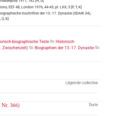
hiladelphia 1911, 182 [H, Ü]
ions, EEF 48, London 1976, 44-45, pl. LXX, 3 [P, T, K]
Biographische Inschriften der 13.-17. Dynastie (SDAIK 34),
 Ü, K]
torisch-biographische Texte
Historisch-
2. Zwischenzeit)
Biographien der 13.-17. Dynastie
Légende collective
 Nr. 366)
Texte