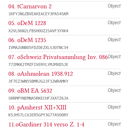
04. tCarnarvon 2
Object
3XFYJNGZBVEAHIACEY3PA54SKM
05. oDeM 1228
Object
X2VLO6N2LFBSHOUZ2SAVF3YXK4
06. oDeM 1235
Object
IVMA2UNBO5FDZOEZXLS3OTNC34
07. oSchweiz Privatsammlung Inv. 086
Object
77IMKK2TMZFIVERYLYMJMXD5JE
08. oAshmolean 1938.912
Object
3F7EZ3WN55BMRJG2JF32WRAMKY
09. oBM EA 5632
Object
SRRMPYNEMNA5RKECHFJXATZ6JA
10. pAmherst XII+XIII
Object
K5JH57LCUJER5GPY3G77A5OORY
11.oGardiner 314 verso Z. 1-4
Object