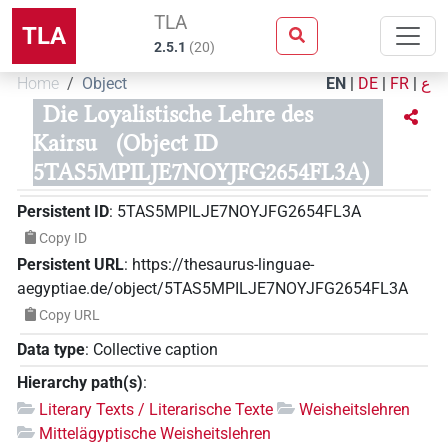
TLA
TLA
2.5.1
(
20
)
Home
Object
EN
|
DE
|
FR
|
ع
Die Loyalistische Lehre des
Kairsu
(Object ID
5TAS5MPILJE7NOYJFG2654FL3A)
Persistent ID
:
5TAS5MPILJE7NOYJFG2654FL3A
Copy ID
Persistent URL
:
https://thesaurus-linguae-
aegyptiae.de/object/5TAS5MPILJE7NOYJFG2654FL3A
Copy URL
Data type
:
Collective caption
Hierarchy path(s)
:
Literary Texts / Literarische Texte
Weisheitslehren
Mittelägyptische Weisheitslehren