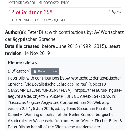
KYIDKR3VXJDLLMHODSOXSXUMNY
12.oGardiner 358
Object
E3JY2GPNAVFXXCTXIYSRQG6FPE
Author(s)
:
Peter Dils
;
with contributions by
:
AV Wortschatz
der ägyptischen Sprache
Data file created
:
before June 2015 (1992–2015)
,
latest
revision
:
14 Nov 2019
Please cite as
:
(
Full citation
)
Copy citation
Peter Dils
,
with contributions by
AV Wortschatz der ägyptischen
Sprache
,
"Die Loyalistische Lehre des Kairsu" (
Object ID
5TAS5MPILJE7NOYJFG2654FL3A
)
<https://thesaurus-linguae-
aegyptiae.de/object/5TAS5MPILJE7NOYJFG2654FL3A>
,
in
:
Thesaurus Linguae Aegyptiae
,
Corpus edition 20, Web app
version 2.5.1, 5 Jun 2026, ed. by Tonio Sebastian Richter &
Daniel A. Werning on behalf of the Berlin-Brandenburgische
Akademie der Wissenschaften and Hans-Werner Fischer-Elfert &
Peter Dils on behalf of the Sächsische Akademie der