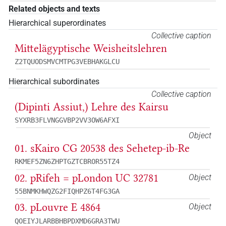
Related objects and texts
Hierarchical superordinates
Collective caption
Mittelägyptische Weisheitslehren
Z2TQUODSMVCMTPG3VEBHAKGLCU
Hierarchical subordinates
Collective caption
(Dipinti Assiut,) Lehre des Kairsu
SYXRB3FLVNGGVBP2VV3OW6AFXI
Object
01. sKairo CG 20538 des Sehetep-ib-Re
RKMEF5ZN6ZHPTGZTCBROR55TZ4
02. pRifeh = pLondon UC 32781
Object
55BNMKHWQZG2FIQHPZ6T4FG3GA
03. pLouvre E 4864
Object
QOEIYJLARBBHBPDXMD6GRA3TWU