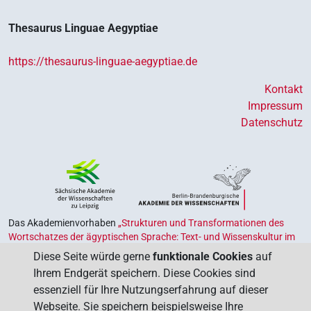
Thesaurus Linguae Aegyptiae
https://thesaurus-linguae-aegyptiae.de
Kontakt
Impressum
Datenschutz
Das Akademienvorhaben
„Strukturen und Transformationen des
Wortschatzes der ägyptischen Sprache: Text- und Wissenskultur im
Alten Ägypten‟
ist Teil des von Bund und Ländern geförderten
Diese Seite würde gerne
funktionale Cookies
auf
Akademienprogramms
, das der Erhaltung, Sicherung und
Ihrem Endgerät speichern. Diese Cookies sind
Vergegenwärtigung unseres kulturellen Erbes dient. Koordiniert wird
essenziell für Ihre Nutzungserfahrung auf dieser
das Programm von der
Union der Deutschen Akademien der
Webseite. Sie speichern beispielsweise Ihre
Wissenschaften
.