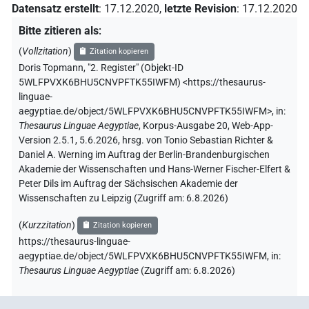
Datensatz erstellt
:
17.12.2020
,
letzte Revision
:
17.12.2020
Bitte zitieren als
:
(
Vollzitation
)
Zitation kopieren
Doris Topmann
,
"2. Register" (
Objekt-ID
5WLFPVXK6BHU5CNVPFTK55IWFM
)
<https://thesaurus-
linguae-
aegyptiae.de/object/5WLFPVXK6BHU5CNVPFTK55IWFM>
,
in
:
Thesaurus Linguae Aegyptiae
,
Korpus-Ausgabe 20, Web-App-
Version 2.5.1, 5.6.2026, hrsg. von Tonio Sebastian Richter &
Daniel A. Werning im Auftrag der Berlin-Brandenburgischen
Akademie der Wissenschaften und Hans-Werner Fischer-Elfert &
Peter Dils im Auftrag der Sächsischen Akademie der
Wissenschaften zu Leipzig (Zugriff am:
6.8.2026
)
(
Kurzzitation
)
Zitation kopieren
https://thesaurus-linguae-
aegyptiae.de/object/5WLFPVXK6BHU5CNVPFTK55IWFM,
in
:
Thesaurus Linguae Aegyptiae
(
Zugriff am
:
6.8.2026
)