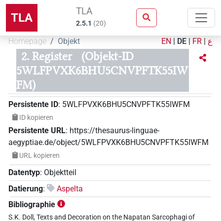
TLA
TLA
2.5.1
(
20
)
Homepage
Objekt
EN
|
DE
|
FR
|
ع
2. Register
(Objekt-ID
5WLFPVXK6BHU5CNVPFTK55IW
FM)
Persistente ID
:
5WLFPVXK6BHU5CNVPFTK55IWFM
ID kopieren
Persistente URL
:
https://thesaurus-linguae-
aegyptiae.de/object/5WLFPVXK6BHU5CNVPFTK55IWFM
URL kopieren
Datentyp
:
Objektteil
Datierung
:
Aspelta
Bibliographie
S.K. Doll, Texts and Decoration on the Napatan Sarcophagi of