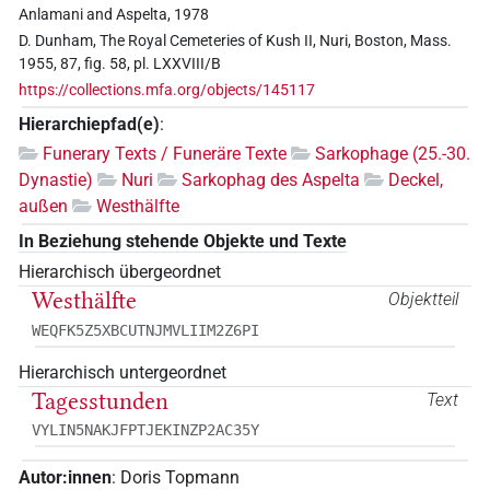
Anlamani and Aspelta, 1978
D. Dunham, The Royal Cemeteries of Kush II, Nuri, Boston, Mass.
1955, 87, fig. 58, pl. LXXVIII/B
https://collections.mfa.org/objects/145117
Hierarchiepfad(e)
:
Funerary Texts / Funeräre Texte
Sarkophage (25.-30.
Dynastie)
Nuri
Sarkophag des Aspelta
Deckel,
außen
Westhälfte
In Beziehung stehende Objekte und Texte
Hierarchisch übergeordnet
Westhälfte
Objektteil
WEQFK5Z5XBCUTNJMVLIIM2Z6PI
Hierarchisch untergeordnet
Tagesstunden
Text
VYLIN5NAKJFPTJEKINZP2AC35Y
Autor:innen
:
Doris Topmann