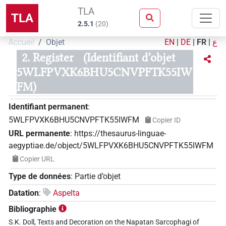
TLA
TLA
2.5.1
(
20
)
Accueil
Objet
EN
|
DE
|
FR
|
ع
2. Register
(Identifiant d’objet
5WLFPVXK6BHU5CNVPFTK55IW
FM)
Identifiant permanent
:
5WLFPVXK6BHU5CNVPFTK55IWFM
Copier ID
URL permanente
:
https://thesaurus-linguae-
aegyptiae.de/object/5WLFPVXK6BHU5CNVPFTK55IWFM
Copier URL
Type de données
:
Partie d’objet
Datation
:
Aspelta
Bibliographie
S.K. Doll, Texts and Decoration on the Napatan Sarcophagi of