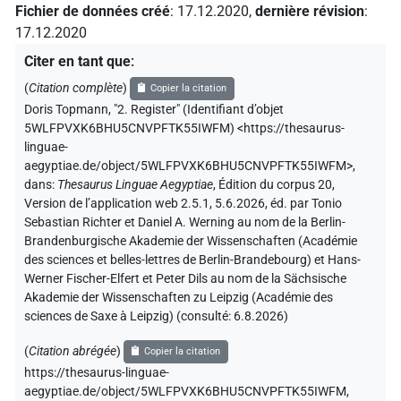
Fichier de données créé
:
17.12.2020
,
dernière révision
:
17.12.2020
Citer en tant que
:
(
Citation complète
)
Copier la citation
Doris Topmann
,
"2. Register" (
Identifiant d’objet
5WLFPVXK6BHU5CNVPFTK55IWFM
)
<https://thesaurus-
linguae-
aegyptiae.de/object/5WLFPVXK6BHU5CNVPFTK55IWFM>
,
dans
:
Thesaurus Linguae Aegyptiae
,
Édition du corpus 20,
Version de l’application web 2.5.1, 5.6.2026, éd. par Tonio
Sebastian Richter et Daniel A. Werning au nom de la Berlin-
Brandenburgische Akademie der Wissenschaften (Académie
des sciences et belles-lettres de Berlin-Brandebourg) et Hans-
Werner Fischer-Elfert et Peter Dils au nom de la Sächsische
Akademie der Wissenschaften zu Leipzig (Académie des
sciences de Saxe à Leipzig) (consulté:
6.8.2026
)
(
Citation abrégée
)
Copier la citation
https://thesaurus-linguae-
aegyptiae.de/object/5WLFPVXK6BHU5CNVPFTK55IWFM,