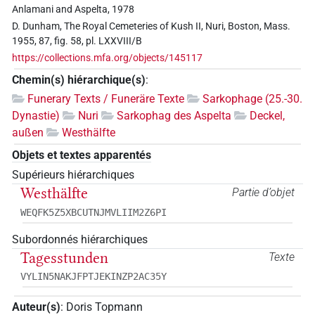
Anlamani and Aspelta, 1978
D. Dunham, The Royal Cemeteries of Kush II, Nuri, Boston, Mass.
1955, 87, fig. 58, pl. LXXVIII/B
https://collections.mfa.org/objects/145117
Chemin(s) hiérarchique(s)
:
Funerary Texts / Funeräre Texte
Sarkophage (25.-30.
Dynastie)
Nuri
Sarkophag des Aspelta
Deckel,
außen
Westhälfte
Objets et textes apparentés
Supérieurs hiérarchiques
Westhälfte
Partie d’objet
WEQFK5Z5XBCUTNJMVLIIM2Z6PI
Subordonnés hiérarchiques
Tagesstunden
Texte
VYLIN5NAKJFPTJEKINZP2AC35Y
Auteur(s)
:
Doris Topmann