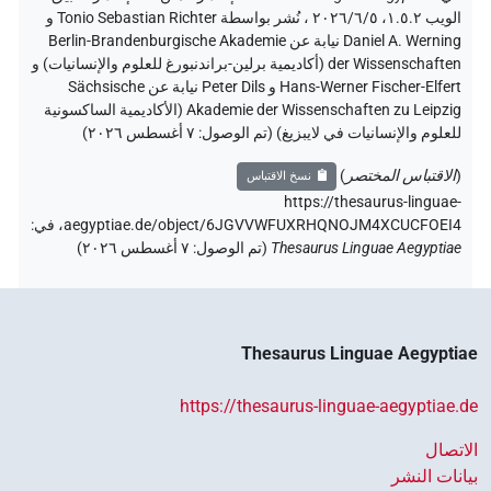
الويب ۱.٥.٢، ٢٠٢٦/٦/٥ ، نُشر بواسطة Tonio Sebastian Richter و
Daniel A. Werning نيابة عن Berlin-Brandenburgische Akademie
der Wissenschaften (أكاديمية برلين-براندنبورغ للعلوم والإنسانيات) و
Hans-Werner Fischer-Elfert و Peter Dils نيابة عن Sächsische
Akademie der Wissenschaften zu Leipzig (الأكاديمية الساكسونية
للعلوم والإنسانيات في لايبزيغ) (تم الوصول:
٧ أغسطس ٢٠٢٦
)
(
الاقتباس المختصر
)
نسخ الاقتباس
https://thesaurus-linguae-
aegyptiae.de/object/6JGVVWFUXRHQNOJM4XCUCFOEI4،
في
:
Thesaurus Linguae Aegyptiae
(
تم الوصول
:
٧ أغسطس ٢٠٢٦
)
Thesaurus Linguae Aegyptiae
https://thesaurus-linguae-aegyptiae.de
الاتصال
بيانات النشر