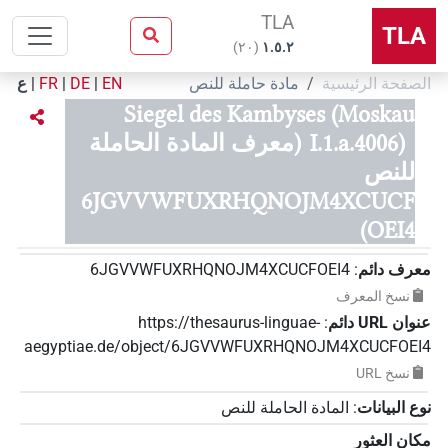
TLA
TLA
)
٢٠
(
۱.٥.٢
الصفحة الرئيسية
مادة حاملة للنص
EN
|
DE
|
FR
|
ع
Siegel des Kambyses (Moskau
I.1.a.4006)
(معرف المادة الحاملة
للنص
6JGVVWFUXRHQNOJM4XCUCF
OEI4)
معرف دائم
:
6JGVVWFUXRHQNOJM4XCUCFOEI4
نسخ المعرف
عنوان‏ ‏URL‏ دائم
:
https://thesaurus-linguae-
aegyptiae.de/object/6JGVVWFUXRHQNOJM4XCUCFOEI4
نسخ‏ ‏URL
نوع البيانات
:
المادة الحاملة للنص
مكان العثور