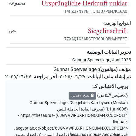
Ursprüngliche Herkunft unklar
مجموعة
T4HZ37NYYNFTJHJO7PBM7KC6AQ
التوابع الهرمية
Siegelinschrift
نص
77XAQIG3ARGTPJCDLQBHWMFFFI
تحرير البيانات الوصفية
– Gunnar Sperveslage, Juni 2025
مؤلف (مؤلفون)
:
Gunnar Sperveslage
تم إنشاء ملف البيانات
:
٢٠٢٥/٠٦/٢٧
،
آخر مراجعة
:
٢٠٢٥/٠٦/٢٧
يرجى الاقتباس كـ
:
(
الاقتباس الكامل
)
نسخ الاقتباس
Gunnar Sperveslage
،
"Siegel des Kambyses (Moskau
I.1.a.4006)" (
معرف المادة الحاملة للنص
<https://thesaurus-
)
6JGVVWFUXRHQNOJM4XCUCFOEI4
linguae-
،
aegyptiae.de/object/6JGVVWFUXRHQNOJM4XCUCFOEI4>
في
:
Thesaurus Linguae Aegyptiae
،
إصدار المتن ٢٠، إصدار تطبيق