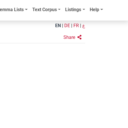
emma Lists
Text Corpus
Listings
Help
EN
|
DE
|
FR
|
ع
Share