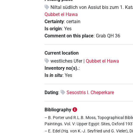
Niltal südlich von Assiut bis zum 1. Ka
Qubbet el Hawa
Certainty
:
certain
Is origin
:
Yes
Comment on this place
:
Grab QH 36
Current location
westliches Ufer |
Qubbet el Hawa
Inventory no(s).
:
Is
in situ
:
Yes
Dating
:
Sesostris I. Cheperkare
Bibliography
– B. Porter und R.L.B. Moss, Topographical Bibli
Paintings. Vol. V: Upper Egypt: Sites, Oxford 19
– E. Edel (Hg. von K.-J. Seyfried und G. Vieler),