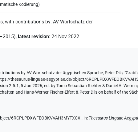
mmatische Kodierung)
ls
;
with contributions by
:
AV Wortschatz der
2–2015)
,
latest revision
:
24 Nov 2022
ntributions by
AV Wortschatz der ägyptischen Sprache
,
Peter Dils
,
"Grabf
ttps://thesaurus-linguae-aegyptiae.de/object/6RCPLPDXWFEOBKVVA
ion 2.5.1, 5 Jun 2026, ed. by Tonio Sebastian Richter & Daniel A. Werning
aften and Hans-Werner Fischer-Elfert & Peter Dils on behalf of the Sä
.de/object/6RCPLPDXWFEOBKVVAH3MYTXCXI,
in
:
Thesaurus Linguae Aegypt