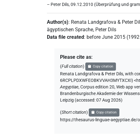
– Peter Dils, 09.12.2010 (Überprüfung und gra
Author(s)
:
Renata Landgrafova & Peter Di
ägyptischen Sprache
,
Peter Dils
Data file created
:
before June 2015 (199
Please cite as
:
(
Full citation
)
Copy citation
Renata Landgrafova & Peter Dils
,
with co
6RCPLPDXWFEOBKVVAH3MYTXCXI
)
<h
Aegyptiae
,
Corpus edition 20, Web app vers
Brandenburgische Akademie der Wissensch
Leipzig (accessed:
07 Aug 2026
)
(
Short citation
)
Copy citation
https://thesaurus-linguae-aegyptiae