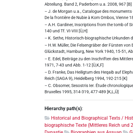
Abteilung. Band 2, Paderborn u.a. 2008, 967 [B]
– J. de Morgan u.a., Catalogue des monuments et 
De la frontière de Nubie à Kom Ombos, Vienne 1
– A.H. Gardiner, Inscriptions from the tomb of Si
140 und Tf. VI-VIII [Ü,H]
– K. Sethe, Historisch-biographische Urkunden des
– H.W. Müller, Die Felsengräber der Fürsten von 
Glückstadt, Hamburg, New York 1940, 15-51, Abb. 
– E. Edel, Beiträge zu den Inschriften des Mittl
1971, 7-43 und Abb. 1-12 [Ü,K,F]
– D. Franke, Das Heiligtum des Heqaib auf Eleph
Reich (SAGA 9), Heidelberg 1994, 192-215 [K]
– C. Obsomer, Sesostris Ier. Étude chronologique
Bruxelles 1995, 314-319, 477-489 [K,L,Ü]
Hierarchy path(s)
:
Historical and Biographical Texts / His
biographische Texte (Mittleres Reich und 
Dynastie
Biographien aus Assuan
G