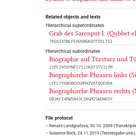
Related objects and texts
Hierarchical superordinates
Grab des Sarenput I. (Qubbet e
7KQXIX5NLFEADOB6KQTFO5LTSI
Hierarchical subordinates
Biographie auf Türsturz und 
22PCZ45OYNES7I2IKO73TV327M
Biographische Phrasen links (S
LFELTYGNSBGVXAM4ZVATQGEUDA
Biographische Phrasen rechts 
DB2KCI4RW5B43CZAGM2SWUH65Y
File protocol
– Renate Landgrafova, 30.10. 2009 (Transkript
– Susanne Beck, 24.11.2010 (Texteingabe und 