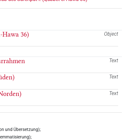
l-Hawa 36)
Object
Türrahmen
Text
üden)
Text
(Norden)
Text
ion und Übersetzung);
Lemmatisierung);