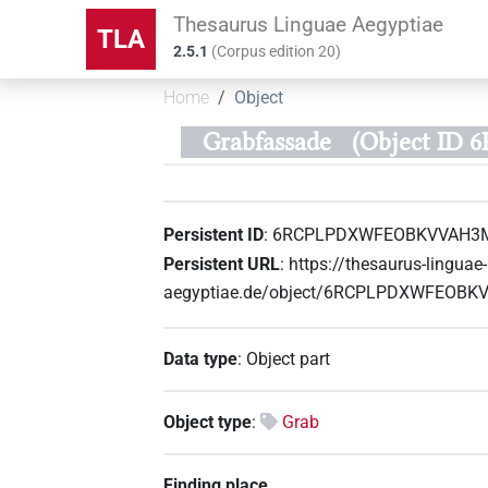
Thesaurus Linguae Aegyptiae
TLA
2.5.1
(
Corpus edition
20
)
Home
Object
Grabfassade
(Object I
Persistent ID
:
6RCPLPDXWFEOBKVVAH3
Persistent URL
:
https://thesaurus-linguae-
aegyptiae.de/object/6RCPLPDXWFEOB
Data type
:
Object part
Object type
:
Grab
Finding place