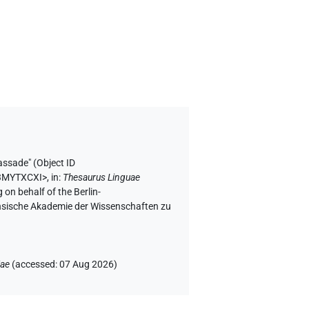
assade" (
Object ID
H3MYTXCXI>
,
in
:
Thesaurus Linguae
 on behalf of the Berlin-
chsische Akademie der Wissenschaften zu
iae
(
accessed
:
07 Aug 2026
)