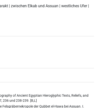
tarakt | zwischen Elkab und Assuan | westliches Ufer |
ography of Ancient Egyptian Hieroglyphic Texts, Reliefs, and
37, 236 und 238-239. [B,L]
 Die Felsgräbernekropole der Qubbet el-Hawa bei Assuan. I.