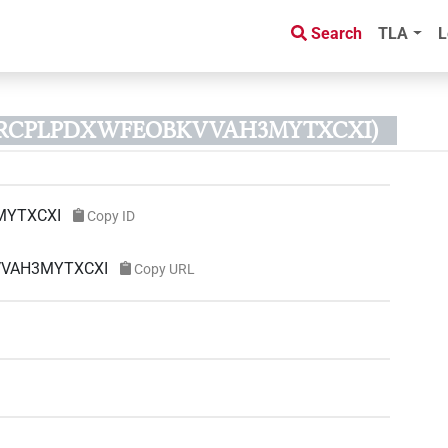
Search
TLA
L
D 6RCPLPDXWFEOBKVVAH3MYTXCXI)
MYTXCXI
Copy ID
KVVAH3MYTXCXI
Copy URL