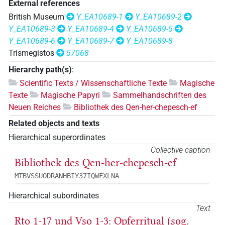
External references
British Museum
Y_EA10689-1
Y_EA10689-2
Y_EA10689-3
Y_EA10689-4
Y_EA10689-5
Y_EA10689-6
Y_EA10689-7
Y_EA10689-8
Trismegistos
57068
Hierarchy path(s)
:
Scientific Texts / Wissenschaftliche Texte
Magische
Texte
Magische Papyri
Sammelhandschriften des
Neuen Reiches
Bibliothek des Qen-her-chepesch-ef
Related objects and texts
Hierarchical superordinates
Collective caption
Bibliothek des Qen-her-chepesch-ef
MTBVSSUODRANHBIY37IQWFXLNA
Hierarchical subordinates
Text
Rto 1-17 und Vso 1-3: Opferritual (sog.