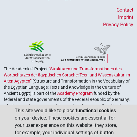
Contact
Imprint
Privacy Policy
The Academies’ Project
“Strukturen und Transformationen des
Wortschatzes der ägyptischen Sprache: Text- und Wissenskultur im
Alten Ägypten”
(Structure and Transformation in the Vocabulary of
the Egyptian Language: Texts and Knowledge in the Culture of
Ancient Egypt) is part of the
Academy Program
funded by the
federal and state governments of the Federal Republic of Germany,
which serves to preserve, retrieve and explore our cultural heritage.
This site would like to place
functional cookies
The program is coordinated by the
Union of the German Academies
on your device. These cookies are essential for
of Sciences and Humanities
.
your user experience on this website: they store,
for example, your individual settings of button