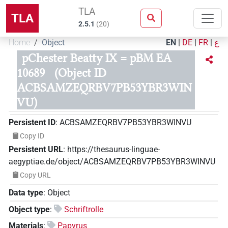
TLA
TLA
2.5.1
(
20
)
Home
Object
EN
|
DE
|
FR
|
ع
pChester Beatty IX = pBM EA
10689
(Object ID
ACBSAMZEQRBV7PB53YBR3WIN
VU)
Persistent ID
:
ACBSAMZEQRBV7PB53YBR3WINVU
Copy ID
Persistent URL
:
https://thesaurus-linguae-
aegyptiae.de/object/ACBSAMZEQRBV7PB53YBR3WINVU
Copy URL
Data type
:
Object
Object type
:
Schriftrolle
Materials
:
Papyrus