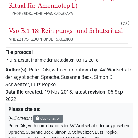
Ritual für Amenhotep I.)
TZEOP7SDKJFDHPFHWNBZDWOZZA
Text
Vso B.1-18: Reinigungs- und Schutzritual
VHBZ2T7STZDUPHQMJEF5X6ZNOU
File protocol
P. Dils, Erstaufnahme der Metadaten, 03.12.2018
Author(s)
:
Peter Dils
;
with contributions by
:
AV Wortschatz
der ägyptischen Sprache
,
Susanne Beck
,
Simon D.
Schweitzer
,
Lutz Popko
Data file created
:
19 Nov 2018
,
latest revision
:
05 Sep
2022
Please cite as
:
(
Full citation
)
Copy citation
Peter Dils
,
with contributions by
AV Wortschatz der ägyptischen
Sprache
,
Susanne Beck
,
Simon D. Schweitzer
,
Lutz Popko
,