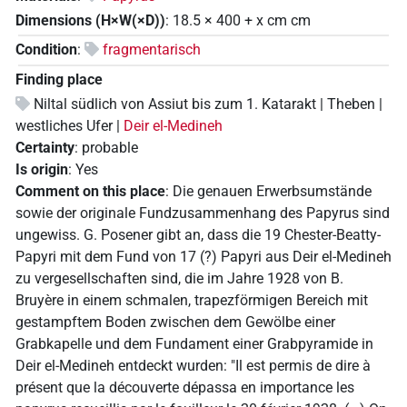
Dimensions (H×W(×D))
:
18.5
×
400 + x cm
cm
Condition
:
fragmentarisch
Finding place
Niltal südlich von Assiut bis zum 1. Katarakt | Theben |
westliches Ufer |
Deir el-Medineh
Certainty
:
probable
Is origin
:
Yes
Comment on this place
:
Die genauen Erwerbsumstände
sowie der originale Fundzusammenhang des Papyrus sind
ungewiss. G. Posener gibt an, dass die 19 Chester-Beatty-
Papyri mit dem Fund von 17 (?) Papyri aus Deir el-Medineh
zu vergesellschaften sind, die im Jahre 1928 von B.
Bruyère in einem schmalen, trapezförmigen Bereich mit
gestampftem Boden zwischen dem Gewölbe einer
Grabkapelle und dem Fundament einer Grabpyramide in
Deir el-Medineh entdeckt wurden: "Il est permis de dire à
présent que la découverte dépassa en importance les