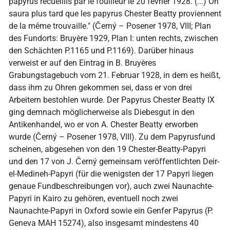
papyrus recueillis par le fouilleur le 20 février 1928. (...) On
saura plus tard que les papyrus Chester Beatty proviennent
de la même trouvaille." (Černý – Posener 1978, VIII; Plan
des Fundorts: Bruyère 1929, Plan I: unten rechts, zwischen
den Schächten P.1165 und P.1169). Darüber hinaus
verweist er auf den Eintrag in B. Bruyères
Grabungstagebuch vom 21. Februar 1928, in dem es heißt,
dass ihm zu Ohren gekommen sei, dass er von drei
Arbeitern bestohlen wurde. Der Papyrus Chester Beatty IX
ging demnach möglicherweise als Diebesgut in den
Antikenhandel, wo er von A. Chester Beatty erworben
wurde (Černý – Posener 1978, VIII). Zu dem Papyrusfund
scheinen, abgesehen von den 19 Chester-Beatty-Papyri
und den 17 von J. Černý gemeinsam veröffentlichten Deir-
el-Medineh-Papyri (für die wenigsten der 17 Papyri liegen
genaue Fundbeschreibungen vor), auch zwei Naunachte-
Papyri in Kairo zu gehören, eventuell noch zwei
Naunachte-Papyri in Oxford sowie ein Genfer Papyrus (P.
Geneva MAH 15274), also insgesamt mindestens 40