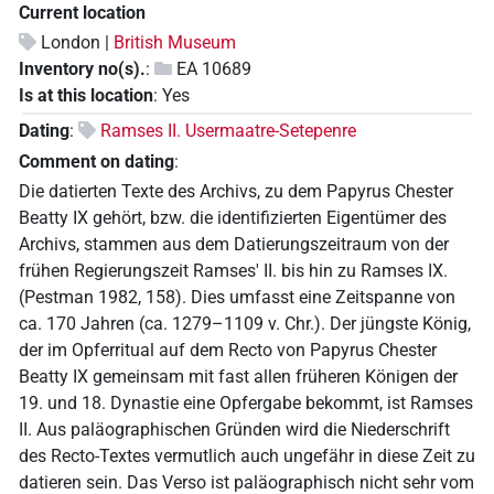
Current location
London |
British Museum
Inventory no(s).
:
EA 10689
Is at this location
:
Yes
Dating
:
Ramses II. Usermaatre-Setepenre
Comment on dating
:
Die datierten Texte des Archivs, zu dem Papyrus Chester
Beatty IX gehört, bzw. die identifizierten Eigentümer des
Archivs, stammen aus dem Datierungszeitraum von der
frühen Regierungszeit Ramses' II. bis hin zu Ramses IX.
(Pestman 1982, 158). Dies umfasst eine Zeitspanne von
ca. 170 Jahren (ca. 1279–1109 v. Chr.). Der jüngste König,
der im Opferritual auf dem Recto von Papyrus Chester
Beatty IX gemeinsam mit fast allen früheren Königen der
19. und 18. Dynastie eine Opfergabe bekommt, ist Ramses
II. Aus paläographischen Gründen wird die Niederschrift
des Recto-Textes vermutlich auch ungefähr in diese Zeit zu
datieren sein. Das Verso ist paläographisch nicht sehr vom