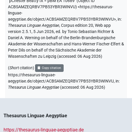
"pChester Beatty IX = pBM EA 10689" (
Object ID
ACBSAMZEQRBV7PB53YBR3WINVU
)
<https://thesaurus-
linguae-
aegyptiae.de/object/ACBSAMZEQRBV7PB53YBR3WINVU>
,
in
:
Thesaurus Linguae Aegyptiae
,
Corpus edition 20, Web app
version 2.5.1, 5 Jun 2026, ed. by Tonio Sebastian Richter &
Daniel A. Werning on behalf of the Berlin-Brandenburgische
Akademie der Wissenschaften and Hans-Werner Fischer-Elfert &
Peter Dils on behalf of the Sächsische Akademie der
Wissenschaften zu Leipzig (accessed:
06 Aug 2026
)
(
Short citation
)
Copy citation
https://thesaurus-linguae-
aegyptiae.de/object/ACBSAMZEQRBV7PB53YBR3WINVU,
in
:
Thesaurus Linguae Aegyptiae
(
accessed
:
06 Aug 2026
)
Thesaurus Linguae Aegyptiae
https://thesaurus-linguae-aegyptiae.de