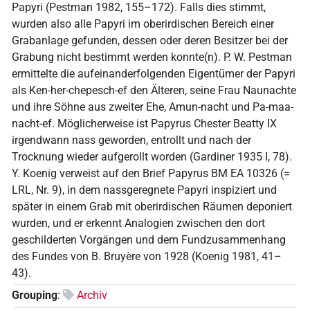
Papyri (Pestman 1982, 155–172). Falls dies stimmt,
wurden also alle Papyri im oberirdischen Bereich einer
Grabanlage gefunden, dessen oder deren Besitzer bei der
Grabung nicht bestimmt werden konnte(n). P. W. Pestman
ermittelte die aufeinanderfolgenden Eigentümer der Papyri
als Ken-her-chepesch-ef den Älteren, seine Frau Naunachte
und ihre Söhne aus zweiter Ehe, Amun-nacht und Pa-maa-
nacht-ef. Möglicherweise ist Papyrus Chester Beatty IX
irgendwann nass geworden, entrollt und nach der
Trocknung wieder aufgerollt worden (Gardiner 1935 I, 78).
Y. Koenig verweist auf den Brief Papyrus BM EA 10326 (=
LRL, Nr. 9), in dem nassgeregnete Papyri inspiziert und
später in einem Grab mit oberirdischen Räumen deponiert
wurden, und er erkennt Analogien zwischen den dort
geschilderten Vorgängen und dem Fundzusammenhang
des Fundes von B. Bruyère von 1928 (Koenig 1981, 41–
43).
Grouping
:
Archiv