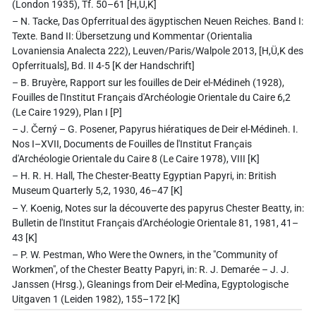
(London 1935), Tf. 50–61 [H,Ü,K]
– N. Tacke, Das Opferritual des ägyptischen Neuen Reiches. Band I:
Texte. Band II: Übersetzung und Kommentar (Orientalia
Lovaniensia Analecta 222), Leuven/Paris/Walpole 2013, [H,Ü,K des
Opferrituals], Bd. II 4-5 [K der Handschrift]
– B. Bruyère, Rapport sur les fouilles de Deir el-Médineh (1928),
Fouilles de l'Institut Franҫais d'Archéologie Orientale du Caire 6,2
(Le Caire 1929), Plan I [P]
– J. Černý – G. Posener, Papyrus hiératiques de Deir el-Médineh. I.
Nos I–XVII, Documents de Fouilles de l'Institut Franҫais
d'Archéologie Orientale du Caire 8 (Le Caire 1978), VIII [K]
– H. R. H. Hall, The Chester-Beatty Egyptian Papyri, in: British
Museum Quarterly 5,2, 1930, 46–47 [K]
– Y. Koenig, Notes sur la découverte des papyrus Chester Beatty, in:
Bulletin de l'Institut Franҫais d'Archéologie Orientale 81, 1981, 41–
43 [K]
– P. W. Pestman, Who Were the Owners, in the "Community of
Workmen", of the Chester Beatty Papyri, in: R. J. Demarée – J. J.
Janssen (Hrsg.), Gleanings from Deir el-Medîna, Egyptologische
Uitgaven 1 (Leiden 1982), 155–172 [K]