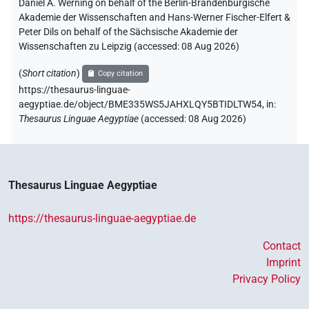
Daniel A. Werning on behalf of the Berlin-Brandenburgische
Akademie der Wissenschaften and Hans-Werner Fischer-Elfert &
Peter Dils on behalf of the Sächsische Akademie der
Wissenschaften zu Leipzig (accessed:
08 Aug 2026
)
(
Short citation
)
Copy citation
https://thesaurus-linguae-
aegyptiae.de/object/BME335WS5JAHXLQY5BTIDLTW54,
in
:
Thesaurus Linguae Aegyptiae
(
accessed
:
08 Aug 2026
)
Thesaurus Linguae Aegyptiae
https://thesaurus-linguae-aegyptiae.de
Contact
Imprint
Privacy Policy