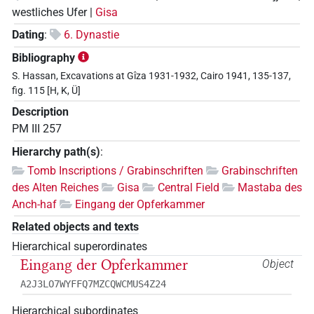
westliches Ufer |
Gisa
Dating
:
6. Dynastie
Bibliography
S. Hassan, Excavations at Gîza 1931-1932, Cairo 1941, 135-137,
fig. 115 [H, K, Ü]
Description
PM III 257
Hierarchy path(s)
:
Tomb Inscriptions / Grabinschriften
Grabinschriften
des Alten Reiches
Gisa
Central Field
Mastaba des
Anch-haf
Eingang der Opferkammer
Related objects and texts
Hierarchical superordinates
Eingang der Opferkammer
Object
A2J3LO7WYFFQ7MZCQWCMUS4Z24
Hierarchical subordinates