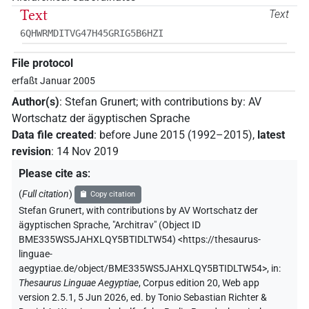
Text
Text
6QHWRMDITVG47H45GRIG5B6HZI
File protocol
erfaßt Januar 2005
Author(s)
:
Stefan Grunert
;
with contributions by
:
AV
Wortschatz der ägyptischen Sprache
Data file created
:
before June 2015 (1992–2015)
,
latest
revision
:
14 Nov 2019
Please cite as
:
(
Full citation
)
Copy citation
Stefan Grunert
,
with contributions by
AV Wortschatz der
ägyptischen Sprache
,
"Architrav" (
Object ID
BME335WS5JAHXLQY5BTIDLTW54
)
<https://thesaurus-
linguae-
aegyptiae.de/object/BME335WS5JAHXLQY5BTIDLTW54>
,
in
:
Thesaurus Linguae Aegyptiae
,
Corpus edition 20, Web app
version 2.5.1, 5 Jun 2026, ed. by Tonio Sebastian Richter &