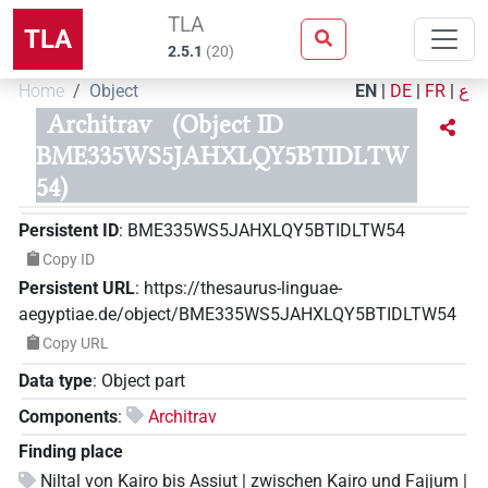
TLA
TLA
2.5.1
(
20
)
Home
Object
EN
|
DE
|
FR
|
ع
Architrav
(Object ID
BME335WS5JAHXLQY5BTIDLTW
54)
Persistent ID
:
BME335WS5JAHXLQY5BTIDLTW54
Copy ID
Persistent URL
:
https://thesaurus-linguae-
aegyptiae.de/object/BME335WS5JAHXLQY5BTIDLTW54
Copy URL
Data type
:
Object part
Components
:
Architrav
Finding place
Niltal von Kairo bis Assiut | zwischen Kairo und Fajjum |