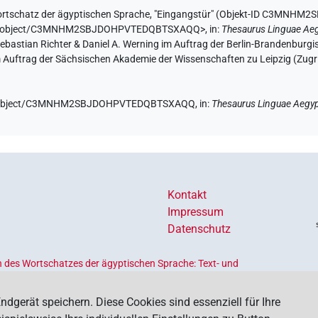
rtschatz der ägyptischen Sprache
,
"Eingangstür" (
Objekt-ID C3MNHM
ae.de/object/C3MNHM2SBJDOHPVTEDQBTSXAQQ>
,
in
:
Thesaurus Linguae Aeg
 Sebastian Richter & Daniel A. Werning im Auftrag der Berlin-Brandenbu
im Auftrag der Sächsischen Akademie der Wissenschaften zu Leipzig (Zugr
e.de/object/C3MNHM2SBJDOHPVTEDQBTSXAQQ,
in
:
Thesaurus Linguae Aegyp
Kontakt
Impressum
Datenschutz
 des Wortschatzes der ägyptischen Sprache: Text- und
Ländern geförderten
Akademienprogramms
, das der Erhaltung,
s dient. Koordiniert wird das Programm von der
Union der
ndgerät speichern. Diese Cookies sind essenziell für Ihre