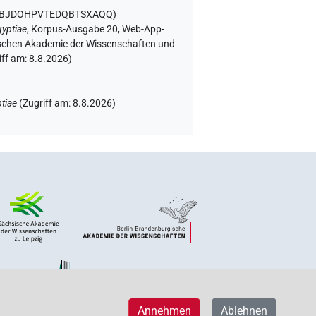
2SBJDOHPVTEDQBTSXAQQ
)
yptiae
,
Korpus-Ausgabe 20, Web-App-
rgischen Akademie der Wissenschaften und
iff am:
8.8.2026
)
tiae
(
Zugriff am
:
8.8.2026
)
Annehmen
Ablehnen