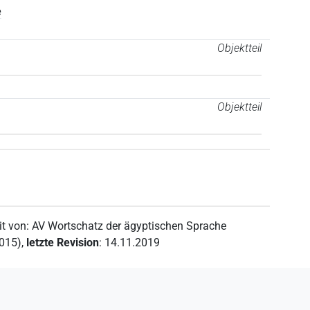
e
Objektteil
Objektteil
it von
:
AV Wortschatz der ägyptischen Sprache
2015)
,
letzte Revision
:
14.11.2019