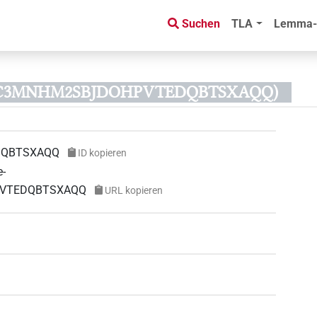
Suchen
TLA
Lemma-
D C3MNHM2SBJDOHPVTEDQBTSXAQQ)
DQBTSXAQQ
ID kopieren
e-
HPVTEDQBTSXAQQ
URL kopieren