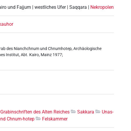
airo und Fajjum | westliches Ufer | Saqqara |
Nekropolen
kauhor
 Grab des Nianchchnum und Chnumhotep, Archäologische
s Institut, Abt. Kairo, Mainz 1977;
Grabinschriften des Alten Reiches
Sakkara
Unas-
und Chnum-hotep
Felskammer