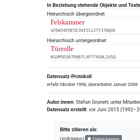
In Beziehung stehende Objekte und Text
Hierarchisch übergeordnet
Felskammer
GFDW34FDE5EJHI5SJJ7Y37HQXE
Hierarchisch untergeordnet
Türrolle
KGUM5EUA7RHB7LXP77XGHLIA5Q
Datensatz-Protokoll
erfaßt Oktober 1996; überarbeitet Januar 2006
Autor:innen
:
Stefan Grunert
;
unter Mitarbe
Datensatz erstellt
:
vor Juni 2015 (1992–
Bitte zitieren als
:
(
Vollzitation
)
Zitation kopieren