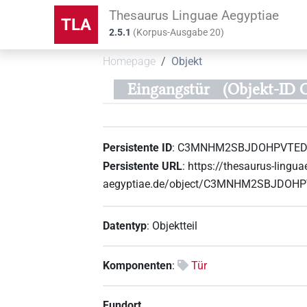
Thesaurus Linguae Aegyptiae
TLA
2.5.1
(
Korpus-Ausgabe
20
)
Homepage
Objekt
Eingangstür
(Objekt-I
Persistente ID
:
C3MNHM2SBJDOHPVTE
Persistente URL
:
https://thesaurus-lingua
aegyptiae.de/object/C3MNHM2SBJDO
Datentyp
:
Objektteil
Komponenten
:
Tür
Fundort