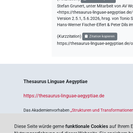
Stefan Grunert
,
unter Mitarbeit von
AV Wo
<https://thesaurus-linguae-aegypti
Version 2.5.1, 5.6.2026, hrsg. von Tonio
Hans-Werner Fischer-Elfert & Peter Dils 
(
Kurzzitation
)
Zitation kopieren
https://thesaurus-linguae-aegyptia
Thesaurus Linguae Aegyptiae
https://thesaurus-linguae-aegyptiae.de
Das Akademienvorhaben
„Strukturen und Transformationen
Wissenskultur im Alten Ägypten‟
ist Teil des von Bund und 
Sicherung und Vergegenwärtigung unseres kulturellen Erbe
Diese Seite würde gerne
funktionale Cookies
auf Ihrem E
Deutschen Akademien der Wissenschaften
.