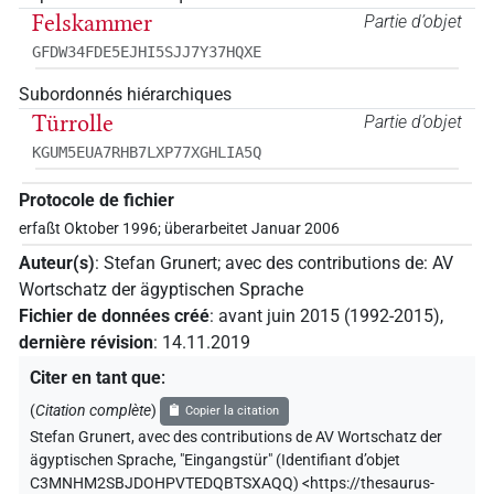
Felskammer
Partie d’objet
GFDW34FDE5EJHI5SJJ7Y37HQXE
Subordonnés hiérarchiques
Türrolle
Partie d’objet
KGUM5EUA7RHB7LXP77XGHLIA5Q
Protocole de fichier
erfaßt Oktober 1996; überarbeitet Januar 2006
Auteur(s)
:
Stefan Grunert
;
avec des contributions de
:
AV
Wortschatz der ägyptischen Sprache
Fichier de données créé
:
avant juin 2015 (1992-2015)
,
dernière révision
:
14.11.2019
Citer en tant que
:
(
Citation complète
)
Copier la citation
Stefan Grunert
,
avec des contributions de
AV Wortschatz der
ägyptischen Sprache
,
"Eingangstür" (
Identifiant d’objet
C3MNHM2SBJDOHPVTEDQBTSXAQQ
)
<https://thesaurus-