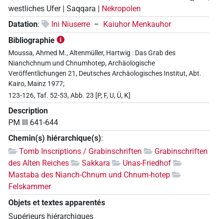
westliches Ufer | Saqqara |
Nekropolen
Datation
:
Ini Niuserre
–
Kaiuhor Menkauhor
Bibliographie
Moussa, Ahmed M., Altenmüller, Hartwig : Das Grab des
Nianchchnum und Chnumhotep, Archäologische
Veröffentlichungen 21, Deutsches Archäologisches Institut, Abt.
Kairo, Mainz 1977;
123-126, Taf. 52-53, Abb. 23 [P, F, U, Ü, K]
Description
PM III 641-644
Chemin(s) hiérarchique(s)
:
Tomb Inscriptions / Grabinschriften
Grabinschriften
des Alten Reiches
Sakkara
Unas-Friedhof
Mastaba des Nianch-Chnum und Chnum-hotep
Felskammer
Objets et textes apparentés
Supérieurs hiérarchiques