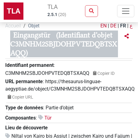
TLA
TLA
2.5.1
(
20
)
Accueil
Objet
EN
|
DE
|
FR
|
ع
Eingangstür
(Identifiant d’objet
C3MNHM2SBJDOHPVTEDQBTSX
AQQ)
Identifiant permanent
:
C3MNHM2SBJDOHPVTEDQBTSXAQQ
Copier ID
URL permanente
:
https://thesaurus-linguae-
aegyptiae.de/object/C3MNHM2SBJDOHPVTEDQBTSXAQQ
Copier URL
Type de données
:
Partie d’objet
Composantes
:
Tür
Lieu de découverte
Niltal von Kairo bis Assiut | zwischen Kairo und Fajjum |