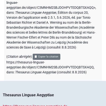
linguae-
aegyptiae.de/object/C3MNHM2SBJDOHPVTEDQBTSXAQQ>
,
dans
:
Thesaurus Linguae Aegyptiae
,
Édition du corpus 20,
Version de l’application web 2.5.1, 5.6.2026, éd. par Tonio
Sebastian Richter et Daniel A. Werning au nom de la Berlin-
Brandenburgische Akademie der Wissenschaften (Académie
des sciences et belles-lettres de Berlin-Brandebourg) et Hans-
Werner Fischer-Elfert et Peter Dils au nom de la Sächsische
Akademie der Wissenschaften zu Leipzig (Académie des
sciences de Saxe à Leipzig) (consulté:
8.8.2026
)
(
Citation abrégée
)
Copier la citation
https://thesaurus-linguae-
aegyptiae.de/object/C3MNHM2SBJDOHPVTEDQBTSXAQQ,
dans
:
Thesaurus Linguae Aegyptiae
(
consulté
:
8.8.2026
)
Thesaurus Linguae Aegyptiae