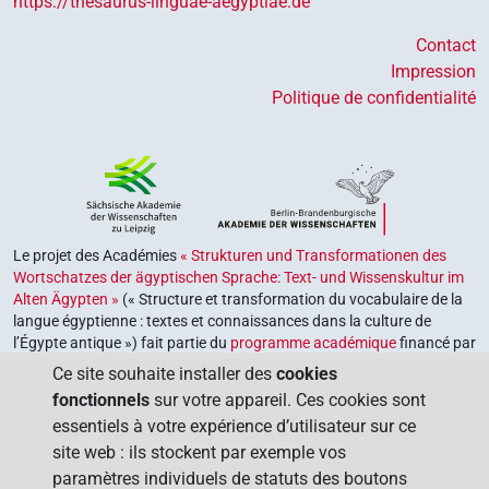
https://thesaurus-linguae-aegyptiae.de
Contact
Impression
Politique de confidentialité
Le projet des Académies
« Strukturen und Transformationen des
Wortschatzes der ägyptischen Sprache: Text- und Wissenskultur im
Alten Ägypten »
(« Structure et transformation du vocabulaire de la
langue égyptienne : textes et connaissances dans la culture de
l’Égypte antique ») fait partie du
programme académique
financé par
le gouvernement fédéral et les gouvernements des Länder de la
Ce site souhaite installer des
cookies
République fédérale d’Allemagne, dont le but est de préserver,
fonctionnels
sur votre appareil. Ces cookies sont
retrouver et explorer notre héritage culturel. Le programme est
essentiels à votre expérience d’utilisateur sur ce
coordonné par l’
Union des académies allemandes des sciences et
site web : ils stockent par exemple vos
des lettres
.
paramètres individuels de statuts des boutons