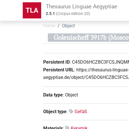
Thesaurus Linguae Aegyptiae
TLA
2.5.1
(
Corpus edition
20
)
Home
Object
Golenischeff 3917b (Mosc
Persistent ID
:
C45DO6HCZBC3FCSJNQM
Persistent URL
:
https://thesaurus-linguae-
aegyptiae.de/object/C45DO6HCZBC3F
Data type
:
Object
Object type
:
Gefäß
Materials
:
Keramik