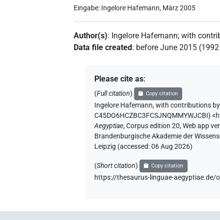
Eingabe: Ingelore Hafemann, März 2005
Author(s)
:
Ingelore Hafemann
;
with contri
Data file created
:
before June 2015 (199
Please cite as
:
(
Full citation
)
Copy citation
Ingelore Hafemann
,
with contributions b
C45DO6HCZBC3FCSJNQMMYWJCBI
)
<h
Aegyptiae
,
Corpus edition 20, Web app vers
Brandenburgische Akademie der Wissensch
Leipzig (accessed:
06 Aug 2026
)
(
Short citation
)
Copy citation
https://thesaurus-linguae-aegyptiae