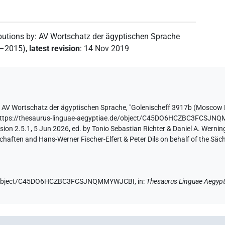
butions by
:
AV Wortschatz der ägyptischen Sprache
2–2015)
,
latest revision
:
14 Nov 2019
y
AV Wortschatz der ägyptischen Sprache
,
"Golenischeff 3917b (Moscow 
ttps://thesaurus-linguae-aegyptiae.de/object/C45DO6HCZBC3FCSJ
ion 2.5.1, 5 Jun 2026, ed. by Tonio Sebastian Richter & Daniel A. Werning
aften and Hans-Werner Fischer-Elfert & Peter Dils on behalf of the Sä
.de/object/C45DO6HCZBC3FCSJNQMMYWJCBI,
in
:
Thesaurus Linguae Aegypt