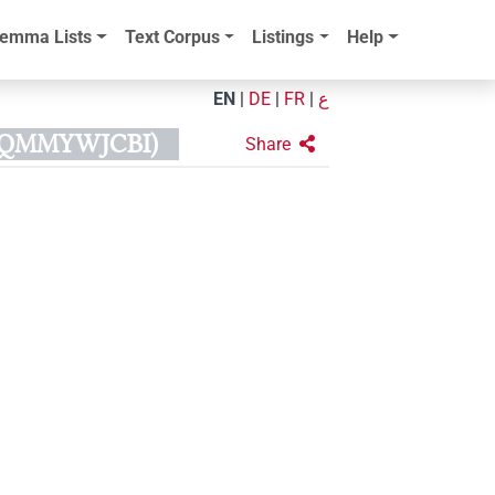
emma Lists
Text Corpus
Listings
Help
EN
|
DE
|
FR
|
ع
JNQMMYWJCBI)
Share