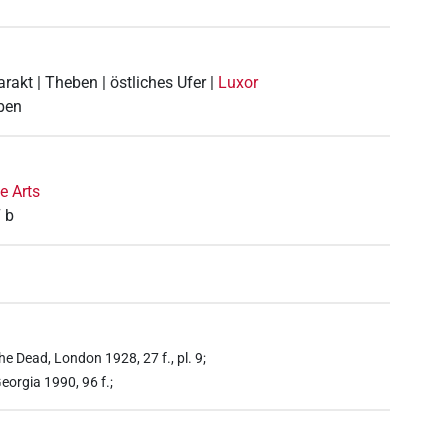
arakt | Theben | östliches Ufer |
Luxor
ben
e Arts
 b
the Dead, London 1928, 27 f., pl. 9;
eorgia 1990, 96 f.;