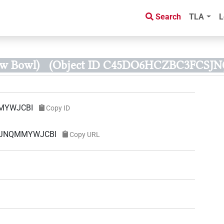
Search
TLA
L
ow Bowl)
(Object ID C45DO6HCZBC3FCS
MYWJCBI
Copy ID
CSJNQMMYWJCBI
Copy URL