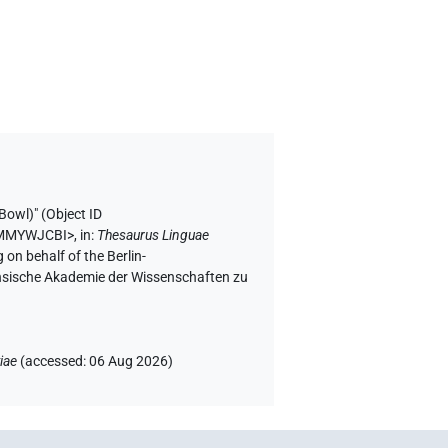
Bowl)" (
Object ID
NQMMYWJCBI>
,
in
:
Thesaurus Linguae
 on behalf of the Berlin-
chsische Akademie der Wissenschaften zu
iae
(
accessed
:
06 Aug 2026
)