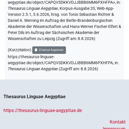
aegyptiae.de/object/CAPQVSDKKVDJJBBB6MM6PXHFPA>
,
in
:
Thesaurus Linguae Aegyptiae
,
Korpus-Ausgabe 20, Web-App-
Version 2.5.1, 5.6.2026, hrsg. von Tonio Sebastian Richter &
Daniel A. Werning im Auftrag der Berlin-Brandenburgischen
Akademie der Wissenschaften und Hans-Werner Fischer-Elfert &
Peter Dils im Auftrag der Sächsischen Akademie der
Wissenschaften zu Leipzig (Zugriff am:
8.8.2026
)
(
Kurzzitation
)
Zitation kopieren
https://thesaurus-linguae-
aegyptiae.de/object/CAPQVSDKKVDJJBBB6MM6PXHFPA,
in
:
Thesaurus Linguae Aegyptiae
(
Zugriff am
:
8.8.2026
)
Thesaurus Linguae Aegyptiae
https://thesaurus-linguae-aegyptiae.de
Kontakt
Impressum