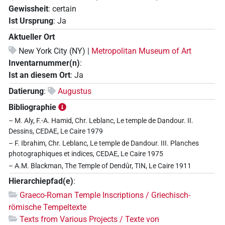
Gewissheit
:
certain
Ist Ursprung
:
Ja
Aktueller Ort
New York City (NY) |
Metropolitan Museum of Art
Inventarnummer(n)
:
Ist an diesem Ort
:
Ja
Datierung
:
Augustus
Bibliographie
– M. Aly, F.-A. Hamid, Chr. Leblanc, Le temple de Dandour. II.
Dessins, CEDAE, Le Caire 1979
– F. Ibrahim, Chr. Leblanc, Le temple de Dandour. III. Planches
photographiques et indices, CEDAE, Le Caire 1975
– A.M. Blackman, The Temple of Dendûr, TIN, Le Caire 1911
Hierarchiepfad(e)
:
Graeco-Roman Temple Inscriptions / Griechisch-
römische Tempeltexte
Texts from Various Projects / Texte von