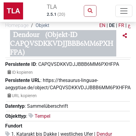
TLA
TLA
2.5.1
(
20
)
Homepage
Objekt
EN
|
DE
|
FR
|
ع
Dendour
(Objekt-ID
CAPQVSDKKVDJJBBB6MM6PXH
FPA)
Persistente ID
:
CAPQVSDKKVDJJBBB6MM6PXHFPA
ID kopieren
Persistente URL
:
https://thesaurus-linguae-
aegyptiae.de/object/CAPQVSDKKVDJJBBB6MM6PXHFPA
URL kopieren
Datentyp
:
Sammelüberschrift
Objekttyp
:
Tempel
Fundort
1. Katarakt bis Dakke | westliches Ufer |
Dendur