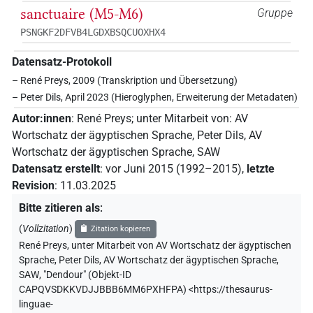
sanctuaire (M5-M6)
Gruppe
PSNGKF2DFVB4LGDXBSQCUOXHX4
Datensatz-Protokoll
– René Preys, 2009 (Transkription und Übersetzung)
– Peter Dils, April 2023 (Hieroglyphen, Erweiterung der Metadaten)
Autor:innen
:
René Preys
;
unter Mitarbeit von
:
AV
Wortschatz der ägyptischen Sprache
,
Peter Dils
,
AV
Wortschatz der ägyptischen Sprache, SAW
Datensatz erstellt
:
vor Juni 2015 (1992–2015)
,
letzte
Revision
:
11.03.2025
Bitte zitieren als
:
(
Vollzitation
)
Zitation kopieren
René Preys
,
unter Mitarbeit von
AV Wortschatz der ägyptischen
Sprache
,
Peter Dils
,
AV Wortschatz der ägyptischen Sprache,
SAW
,
"Dendour" (
Objekt-ID
CAPQVSDKKVDJJBBB6MM6PXHFPA
)
<https://thesaurus-
linguae-