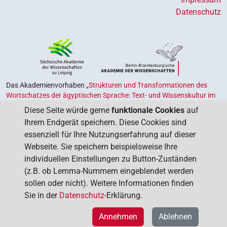
Datenschutz
Das Akademienvorhaben
„Strukturen und Transformationen des
Wortschatzes der ägyptischen Sprache: Text- und Wissenskultur im
Alten Ägypten‟
ist Teil des von Bund und Ländern geförderten
Diese Seite würde gerne
funktionale Cookies
auf
Akademienprogramms
, das der Erhaltung, Sicherung und
Ihrem Endgerät speichern. Diese Cookies sind
Vergegenwärtigung unseres kulturellen Erbes dient. Koordiniert wird
essenziell für Ihre Nutzungserfahrung auf dieser
das Programm von der
Union der Deutschen Akademien der
Webseite. Sie speichern beispielsweise Ihre
Wissenschaften
.
individuellen Einstellungen zu Button-Zuständen
(z.B. ob Lemma-Nummern eingeblendet werden
sollen oder nicht). Weitere Informationen finden
Sie in der
Datenschutz
-Erklärung.
Annehmen
Ablehnen