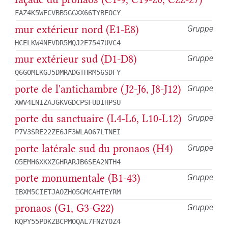
FAZ4K5WECVBB5GGXX66TYBEOCY
mur extérieur nord (E1-E8)
Gruppe
HCELKW4NEVDR5MQJ2E7547UVC4
mur extérieur sud (D1-D8)
Gruppe
Q6GOMLKGJ5DMRADGTHRM56SDFY
porte de l'antichambre (J2-J6, J8-J12)
Gruppe
XWV4LNIZAJGKVGDCPSFUDIHPSU
porte du sanctuaire (L4-L6, L10-L12)
Gruppe
P7V3SRE22ZE6JF3WLAO67LTNEI
porte latérale sud du pronaos (H4)
Gruppe
O5EMH6XKXZGHRARJB6SEA2NTH4
porte monumentale (B1-43)
Gruppe
IBXM5CIETJAOZHO5GMCAHTEYRM
pronaos (G1, G3-G22)
Gruppe
KQPY55PDKZBCPMOQAL7FNZYOZ4