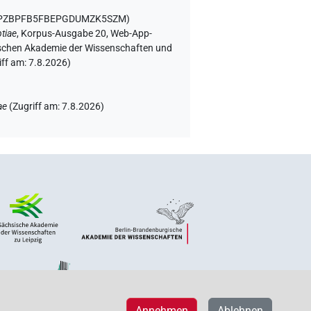
KIEPZBPFB5FBEPGDUMZK5SZM
)
tiae
,
Korpus-Ausgabe 20, Web-App-
rgischen Akademie der Wissenschaften und
iff am:
7.8.2026
)
ae
(
Zugriff am
:
7.8.2026
)
Annehmen
Ablehnen