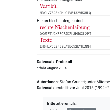
Vestibül
NRYLV73C3NCMLG4VB432VBXHLQ
Hierarchisch untergeordnet
rechte Nischenlaibung
OKWIFTUCXFBGZJDZL3H5QXL2PM
Texte
EH6HLPJESFBSLA3EC52EYHINN4
Datensatz-Protokoll
erfaßt August 2004
Autor:innen
:
Stefan Grunert
;
unter Mitarbe
Datensatz erstellt
:
vor Juni 2015 (1992–
Bitte zitieren als
: