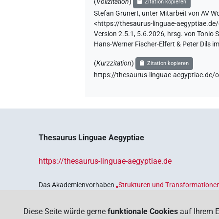
(
Vollzitation
)
Zitation kopieren
Stefan Grunert
,
unter Mitarbeit von
AV Wo
<https://thesaurus-linguae-aegyptia
Version 2.5.1, 5.6.2026, hrsg. von Tonio
Hans-Werner Fischer-Elfert & Peter Dils 
(
Kurzzitation
)
Zitation kopieren
https://thesaurus-linguae-aegyptiae
Thesaurus Linguae Aegyptiae
https://thesaurus-linguae-aegyptiae.de
Das Akademienvorhaben
„Strukturen und Transformationen
Wissenskultur im Alten Ägypten‟
ist Teil des von Bund und 
Sicherung und Vergegenwärtigung unseres kulturellen Erbe
Diese Seite würde gerne
funktionale Cookies
auf Ihrem E
Deutschen Akademien der Wissenschaften
.