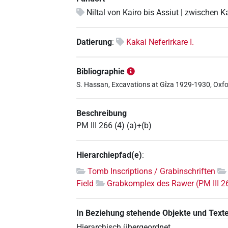
Niltal von Kairo bis Assiut | zwischen K
Datierung
:
Kakai Neferirkare I.
Bibliographie
S. Hassan, Excavations at Gîza 1929-1930, Oxford 
Beschreibung
PM III 266 (4) (a)+(b)
Hierarchiepfad(e)
:
Tomb Inscriptions / Grabinschriften
Field
Grabkomplex des Rawer (PM III 2
In Beziehung stehende Objekte und Text
Hierarchisch übergeordnet