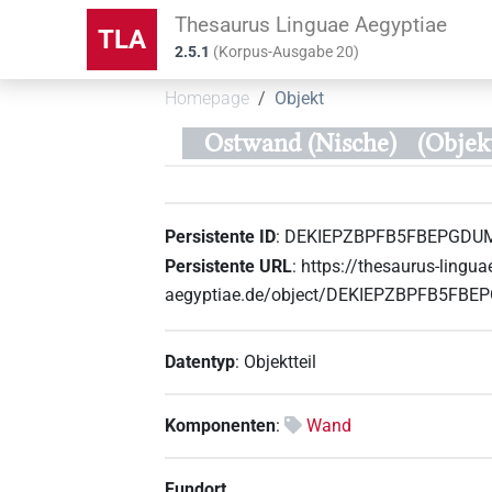
Thesaurus Linguae Aegyptiae
TLA
2.5.1
(
Korpus-Ausgabe
20
)
Homepage
Objekt
Ostwand (Nische)
(Obje
Persistente ID
:
DEKIEPZBPFB5FBEPGD
Persistente URL
:
https://thesaurus-lingua
aegyptiae.de/object/DEKIEPZBPFB5F
Datentyp
:
Objektteil
Komponenten
:
Wand
Fundort