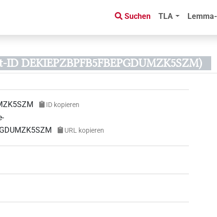
Suchen
TLA
Lemma-
kt-ID DEKIEPZBPFB5FBEPGDUMZK5SZM)
UMZK5SZM
ID kopieren
e-
BEPGDUMZK5SZM
URL kopieren