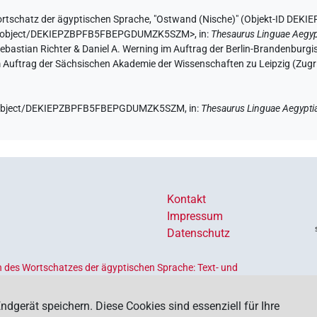
rtschatz der ägyptischen Sprache
,
"Ostwand (Nische)" (
Objekt-ID DE
e.de/object/DEKIEPZBPFB5FBEPGDUMZK5SZM>
,
in
:
Thesaurus Linguae Aegyp
 Sebastian Richter & Daniel A. Werning im Auftrag der Berlin-Brandenbu
im Auftrag der Sächsischen Akademie der Wissenschaften zu Leipzig (Zugr
.de/object/DEKIEPZBPFB5FBEPGDUMZK5SZM,
in
:
Thesaurus Linguae Aegypti
Kontakt
Impressum
Datenschutz
 des Wortschatzes der ägyptischen Sprache: Text- und
Ländern geförderten
Akademienprogramms
, das der Erhaltung,
s dient. Koordiniert wird das Programm von der
Union der
ndgerät speichern. Diese Cookies sind essenziell für Ihre