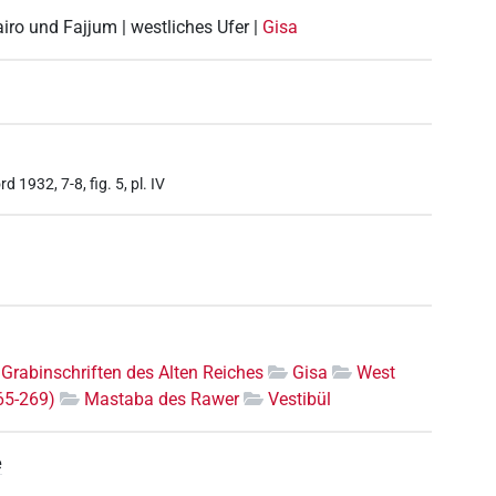
airo und Fajjum | westliches Ufer |
Gisa
1932, 7-8, fig. 5, pl. IV
Grabinschriften des Alten Reiches
Gisa
West
65-269)
Mastaba des Rawer
Vestibül
e