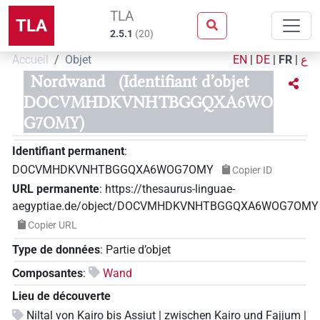
TLA
TLA
2.5.1
(
20
)
Accueil
Objet
EN
|
DE
|
FR
|
ع
Nordwand
(Identifiant d’objet
DOCVMHDKVNHTBGGQXA6WO
G7OMY)
Identifiant permanent
:
DOCVMHDKVNHTBGGQXA6WOG7OMY
Copier ID
URL permanente
:
https://thesaurus-linguae-
aegyptiae.de/object/DOCVMHDKVNHTBGGQXA6WOG7OMY
Copier URL
Type de données
:
Partie d’objet
Composantes
:
Wand
Lieu de découverte
Niltal von Kairo bis Assiut | zwischen Kairo und Fajjum |