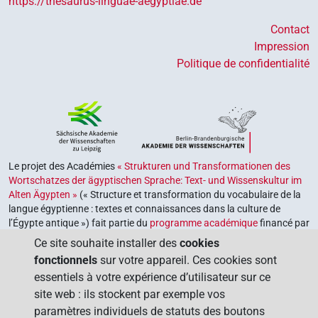
https://thesaurus-linguae-aegyptiae.de
Contact
Impression
Politique de confidentialité
Le projet des Académies
« Strukturen und Transformationen des
Wortschatzes der ägyptischen Sprache: Text- und Wissenskultur im
Alten Ägypten »
(« Structure et transformation du vocabulaire de la
langue égyptienne : textes et connaissances dans la culture de
l’Égypte antique ») fait partie du
programme académique
financé par
le gouvernement fédéral et les gouvernements des Länder de la
Ce site souhaite installer des
cookies
République fédérale d’Allemagne, dont le but est de préserver,
fonctionnels
sur votre appareil. Ces cookies sont
retrouver et explorer notre héritage culturel. Le programme est
essentiels à votre expérience d’utilisateur sur ce
coordonné par l’
Union des académies allemandes des sciences et
site web : ils stockent par exemple vos
des lettres
.
paramètres individuels de statuts des boutons