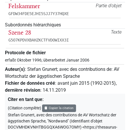
Felskammer
Partie d’objet
GFDW34FDE5EJHI5SJJ7Y37HQXE
Subordonnés hiérarchiques
Szene 28
Texte
G5O7KPDVXBAHZKCTFVDOWIXX3I
Protocole de fichier
erfaßt Oktober 1996; überarbeitet Januar 2006
Auteur(s)
:
Stefan Grunert
;
avec des contributions de
:
AV
Wortschatz der ägyptischen Sprache
Fichier de données créé
:
avant juin 2015 (1992-2015)
,
dernière révision
:
14.11.2019
Citer en tant que
:
(
Citation complète
)
Copier la citation
Stefan Grunert
,
avec des contributions de
AV Wortschatz der
ägyptischen Sprache
,
"Nordwand" (
Identifiant d’objet
DOCVMHDKVNHTBGGQXA6WOG7OMY
)
<https://thesaurus-