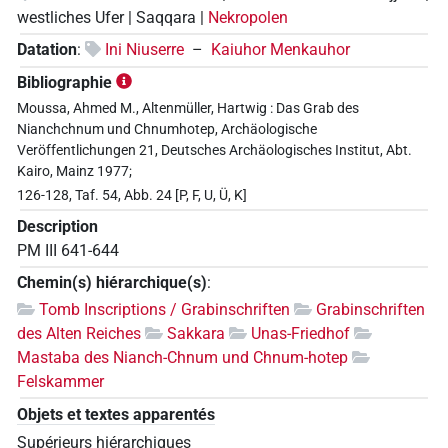
westliches Ufer | Saqqara |
Nekropolen
Datation
:
Ini Niuserre
–
Kaiuhor Menkauhor
Bibliographie
Moussa, Ahmed M., Altenmüller, Hartwig : Das Grab des
Nianchchnum und Chnumhotep, Archäologische
Veröffentlichungen 21, Deutsches Archäologisches Institut, Abt.
Kairo, Mainz 1977;
126-128, Taf. 54, Abb. 24 [P, F, U, Ü, K]
Description
PM III 641-644
Chemin(s) hiérarchique(s)
:
Tomb Inscriptions / Grabinschriften
Grabinschriften
des Alten Reiches
Sakkara
Unas-Friedhof
Mastaba des Nianch-Chnum und Chnum-hotep
Felskammer
Objets et textes apparentés
Supérieurs hiérarchiques