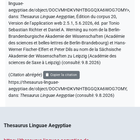
linguae-
aegyptiae.de/object/DOCVMHDKVNHTBGGQXA6WOG7OMY>
,
dans
:
Thesaurus Linguae Aegyptiae
,
Édition du corpus 20,
Version de l’application web 2.5.1, 5.6.2026, éd. par Tonio
Sebastian Richter et Daniel A. Werning au nom de la Berlin-
Brandenburgische Akademie der Wissenschaften (Académie
des sciences et belles-lettres de Berlin-Brandebourg) et Hans-
Werner Fischer-Elfert et Peter Dils au nom de la Sächsische
Akademie der Wissenschaften zu Leipzig (Académie des
sciences de Saxe à Leipzig) (consulté:
9.8.2026
)
(
Citation abrégée
)
Copier la citation
https://thesaurus-linguae-
aegyptiae.de/object/DOCVMHDKVNHTBGGQXA6WOG7OMY,
dans
:
Thesaurus Linguae Aegyptiae
(
consulté
:
9.8.2026
)
Thesaurus Linguae Aegyptiae