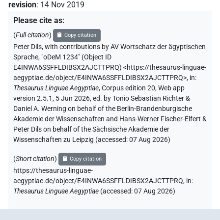
revision
:
14 Nov 2019
Please cite as
:
(
Full citation
)
Copy citation
Peter Dils
,
with contributions by
AV Wortschatz der ägyptischen
Sprache
,
"oDeM 1234" (
Object ID
E4INWA6SSFFLDIBSX2AJCTTPRQ
)
<https://thesaurus-linguae-
aegyptiae.de/object/E4INWA6SSFFLDIBSX2AJCTTPRQ>
,
in
:
Thesaurus Linguae Aegyptiae
,
Corpus edition 20, Web app
version 2.5.1, 5 Jun 2026, ed. by Tonio Sebastian Richter &
Daniel A. Werning on behalf of the Berlin-Brandenburgische
Akademie der Wissenschaften and Hans-Werner Fischer-Elfert &
Peter Dils on behalf of the Sächsische Akademie der
Wissenschaften zu Leipzig (accessed:
07 Aug 2026
)
(
Short citation
)
Copy citation
https://thesaurus-linguae-
aegyptiae.de/object/E4INWA6SSFFLDIBSX2AJCTTPRQ,
in
:
Thesaurus Linguae Aegyptiae
(
accessed
:
07 Aug 2026
)