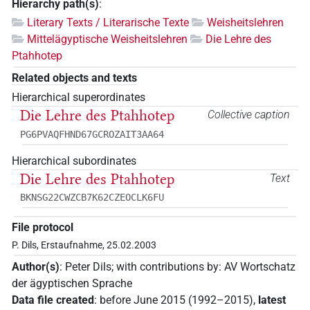
Hierarchy path(s)
:
Literary Texts / Literarische Texte
Weisheitslehren
Mittelägyptische Weisheitslehren
Die Lehre des
Ptahhotep
Related objects and texts
Hierarchical superordinates
Die Lehre des Ptahhotep
Collective caption
PG6PVAQFHND67GCROZAIT3AA64
Hierarchical subordinates
Die Lehre des Ptahhotep
Text
BKNSG22CWZCB7K62CZEOCLK6FU
File protocol
P. Dils, Erstaufnahme, 25.02.2003
Author(s)
:
Peter Dils
;
with contributions by
:
AV Wortschatz
der ägyptischen Sprache
Data file created
:
before June 2015 (1992–2015)
,
latest