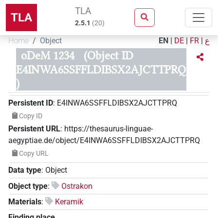
TLA
TLA
2.5.1
(
20
)
Home
Object
EN
|
DE
|
FR
|
ع
oDeM 1234
(Object ID
E4INWA6SSFFLDIBSX2AJCTTPRQ
)
Persistent ID
:
E4INWA6SSFFLDIBSX2AJCTTPRQ
Copy ID
Persistent URL
:
https://thesaurus-linguae-
aegyptiae.de/object/E4INWA6SSFFLDIBSX2AJCTTPRQ
Copy URL
Data type
:
Object
Object type
:
Ostrakon
Materials
:
Keramik
Finding place