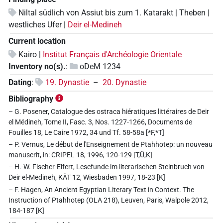
Niltal südlich von Assiut bis zum 1. Katarakt | Theben |
westliches Ufer |
Deir el-Medineh
Current location
Kairo |
Institut Français d'Archéologie Orientale
Inventory no(s).
:
oDeM 1234
Dating
:
19. Dynastie
–
20. Dynastie
Bibliography
– G. Posener, Catalogue des ostraca hiératiques littéraires de Deir
el Médineh, Tome II, Fasc. 3, Nos. 1227-1266, Documents de
Fouilles 18, Le Caire 1972, 34 und Tf. 58-58a [*F,*T]
– P. Vernus, Le début de l'Enseignement de Ptahhotep: un nouveau
manuscrit, in: CRIPEL 18, 1996, 120-129 [T,Ü,K]
– H.-W. Fischer-Elfert, Lesefunde im literarischen Steinbruch von
Deir el-Medineh, KÄT 12, Wiesbaden 1997, 18-23 [K]
– F. Hagen, An Ancient Egyptian Literary Text in Context. The
Instruction of Ptahhotep (OLA 218), Leuven, Paris, Walpole 2012,
184-187 [K]