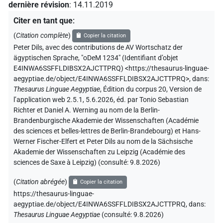
dernière révision
:
14.11.2019
Citer en tant que
:
(
Citation complète
)
Copier la citation
Peter Dils
,
avec des contributions de
AV Wortschatz der
ägyptischen Sprache
,
"oDeM 1234" (
Identifiant d’objet
E4INWA6SSFFLDIBSX2AJCTTPRQ
)
<https://thesaurus-linguae-
aegyptiae.de/object/E4INWA6SSFFLDIBSX2AJCTTPRQ>
,
dans
:
Thesaurus Linguae Aegyptiae
,
Édition du corpus 20, Version de
l’application web 2.5.1, 5.6.2026, éd. par Tonio Sebastian
Richter et Daniel A. Werning au nom de la Berlin-
Brandenburgische Akademie der Wissenschaften (Académie
des sciences et belles-lettres de Berlin-Brandebourg) et Hans-
Werner Fischer-Elfert et Peter Dils au nom de la Sächsische
Akademie der Wissenschaften zu Leipzig (Académie des
sciences de Saxe à Leipzig) (consulté:
9.8.2026
)
(
Citation abrégée
)
Copier la citation
https://thesaurus-linguae-
aegyptiae.de/object/E4INWA6SSFFLDIBSX2AJCTTPRQ,
dans
:
Thesaurus Linguae Aegyptiae
(
consulté
:
9.8.2026
)