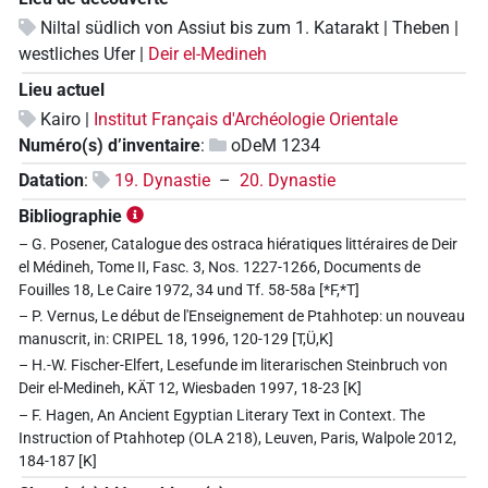
Niltal südlich von Assiut bis zum 1. Katarakt | Theben |
westliches Ufer |
Deir el-Medineh
Lieu actuel
Kairo |
Institut Français d'Archéologie Orientale
Numéro(s) d’inventaire
:
oDeM 1234
Datation
:
19. Dynastie
–
20. Dynastie
Bibliographie
– G. Posener, Catalogue des ostraca hiératiques littéraires de Deir
el Médineh, Tome II, Fasc. 3, Nos. 1227-1266, Documents de
Fouilles 18, Le Caire 1972, 34 und Tf. 58-58a [*F,*T]
– P. Vernus, Le début de l'Enseignement de Ptahhotep: un nouveau
manuscrit, in: CRIPEL 18, 1996, 120-129 [T,Ü,K]
– H.-W. Fischer-Elfert, Lesefunde im literarischen Steinbruch von
Deir el-Medineh, KÄT 12, Wiesbaden 1997, 18-23 [K]
– F. Hagen, An Ancient Egyptian Literary Text in Context. The
Instruction of Ptahhotep (OLA 218), Leuven, Paris, Walpole 2012,
184-187 [K]