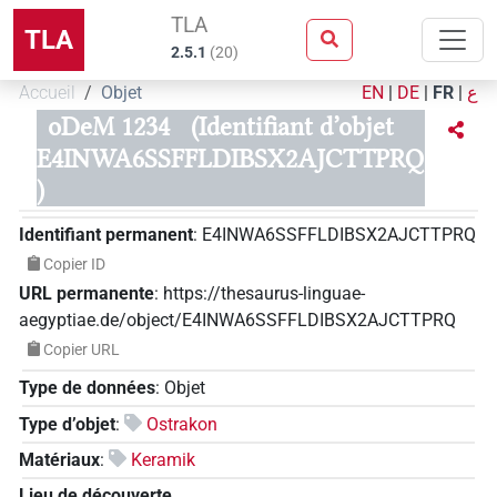
TLA
TLA
2.5.1
(
20
)
Accueil
Objet
EN
|
DE
|
FR
|
ع
oDeM 1234
(Identifiant d’objet
E4INWA6SSFFLDIBSX2AJCTTPRQ
)
Identifiant permanent
:
E4INWA6SSFFLDIBSX2AJCTTPRQ
Copier ID
URL permanente
:
https://thesaurus-linguae-
aegyptiae.de/object/E4INWA6SSFFLDIBSX2AJCTTPRQ
Copier URL
Type de données
:
Objet
Type d’objet
:
Ostrakon
Matériaux
:
Keramik
Lieu de découverte