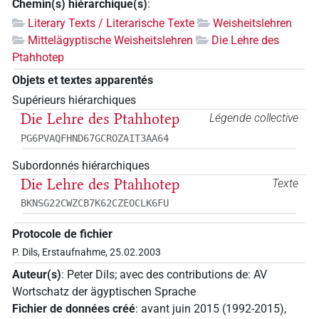
Chemin(s) hiérarchique(s)
:
Literary Texts / Literarische Texte
Weisheitslehren
Mittelägyptische Weisheitslehren
Die Lehre des
Ptahhotep
Objets et textes apparentés
Supérieurs hiérarchiques
Die Lehre des Ptahhotep
Légende collective
PG6PVAQFHND67GCROZAIT3AA64
Subordonnés hiérarchiques
Die Lehre des Ptahhotep
Texte
BKNSG22CWZCB7K62CZEOCLK6FU
Protocole de fichier
P. Dils, Erstaufnahme, 25.02.2003
Auteur(s)
:
Peter Dils
;
avec des contributions de
:
AV
Wortschatz der ägyptischen Sprache
Fichier de données créé
:
avant juin 2015 (1992-2015)
,