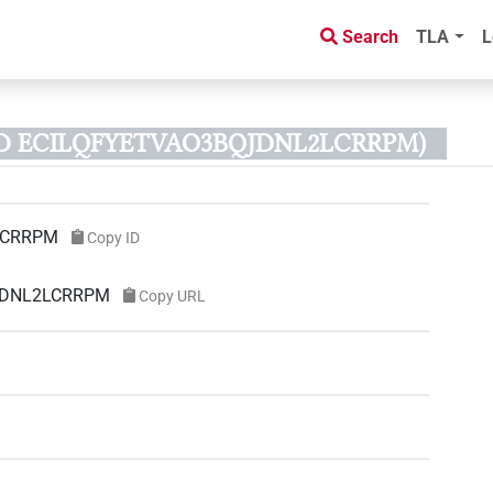
Search
TLA
L
 ID ECILQFYETVAO3BQJDNL2LCRRPM)
LCRRPM
Copy ID
QJDNL2LCRRPM
Copy URL