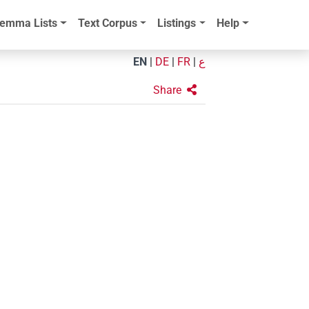
emma Lists
Text Corpus
Listings
Help
EN
|
DE
|
FR
|
ع
Share