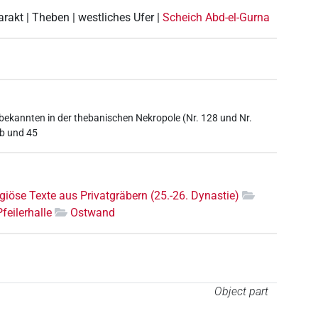
arakt | Theben | westliches Ufer |
Scheich Abd-el-Gurna
bekannten in der thebanischen Nekropole (Nr. 128 und Nr.
3b und 45
igiöse Texte aus Privatgräbern (25.-26. Dynastie)
Pfeilerhalle
Ostwand
Object part