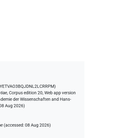
LQFYETVAO3BQJDNL2LCRRPM
)
tiae
,
Corpus edition 20, Web app version
Akademie der Wissenschaften and Hans-
08 Aug 2026
)
ae
(
accessed
:
08 Aug 2026
)