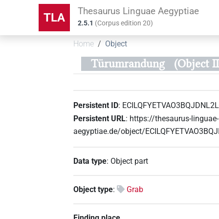
Thesaurus Linguae Aegyptiae
TLA
2.5.1
(
Corpus edition
20
)
Home
Object
Türumrandung
(Object
Persistent ID
:
ECILQFYETVAO3BQJDNL2
Persistent URL
:
https://thesaurus-linguae-
aegyptiae.de/object/ECILQFYETVAO3B
Data type
:
Object part
Object type
:
Grab
Finding place