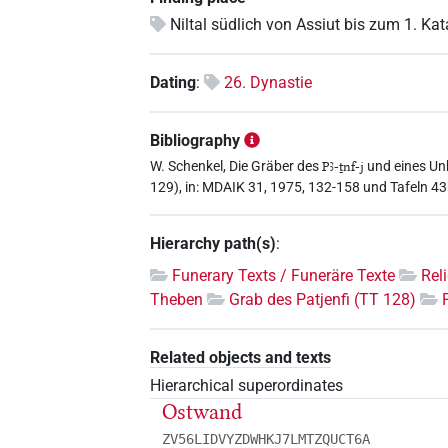
Niltal südlich von Assiut bis zum 1. Kat
Dating
:
26. Dynastie
Bibliography
W. Schenkel, Die Gräber des
Pꜣ-ṯnf-j
und eines Un
129), in: MDAIK 31, 1975, 132-158 und Tafeln 4
Hierarchy path(s)
:
Funerary Texts / Funeräre Texte
Rel
Theben
Grab des Patjenfi (TT 128)
Related objects and texts
Hierarchical superordinates
Ostwand
ZV56LIDVYZDWHKJ7LMTZQUCT6A