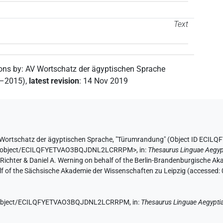
Text
ions by
:
AV Wortschatz der ägyptischen Sprache
2–2015)
,
latest revision
:
14 Nov 2019
Wortschatz der ägyptischen Sprache
,
"Türumrandung" (
Object ID ECI
e.de/object/ECILQFYETVAO3BQJDNL2LCRRPM>
,
in
:
Thesaurus Linguae Aegyp
n Richter & Daniel A. Werning on behalf of the Berlin-Brandenburgische 
half of the Sächsische Akademie der Wissenschaften zu Leipzig (accessed:
.de/object/ECILQFYETVAO3BQJDNL2LCRRPM,
in
:
Thesaurus Linguae Aegypti