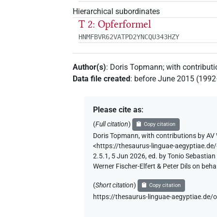
Hierarchical subordinates
T 2: Opferformel
HNMFBVR62VATPD2YNCQU343HZY
Author(s)
:
Doris Topmann
;
with contribut
Data file created
:
before June 2015 (199
Please cite as
:
(
Full citation
)
Copy citation
Doris Topmann
,
with contributions by
AV 
<https://thesaurus-linguae-aegyptia
2.5.1, 5 Jun 2026, ed. by Tonio Sebastia
Werner Fischer-Elfert & Peter Dils on be
(
Short citation
)
Copy citation
https://thesaurus-linguae-aegyptiae