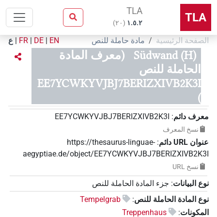
TLA
TLA
)
٢٠
(
۱.٥.٢
الصفحة الرئيسية
مادة حاملة للنص
EN
|
DE
|
FR
|
ع
Südwand (H)
(معرف المادة
الحاملة للنص
EE7YCWKYVJBJ7BERIZXIVB2K3I
)
معرف دائم
:
EE7YCWKYVJBJ7BERIZXIVB2K3I
نسخ المعرف
عنوان‏ ‏URL‏ دائم
:
https://thesaurus-linguae-
aegyptiae.de/object/EE7YCWKYVJBJ7BERIZXIVB2K3I
نسخ‏ ‏URL
نوع البيانات
:
جزء المادة الحاملة للنص
نوع المادة الحاملة للنص
:
Tempelgrab
المكونات
:
Treppenhaus