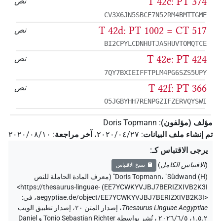
T 42c: PT 374
نص
CV3X6JN5SBCE7N52RM4BMTTGME
T 42d: PT 1002 = CT 517
نص
BI2CPYLCDNHUTJASHUVTOMQTCE
T 42e: PT 424
نص
7QY7BXIEIFFTPLM4PG6SZS5UPY
T 42f: PT 366
نص
O5JGBYHH7RENPGZIFZERVQYSWI
مؤلف (مؤلفون)
:
Doris Topmann
تم إنشاء ملف البيانات
:
٢٠٢٠/٠٤/٢٧
،
آخر مراجعة
:
٢٠٢٠/٠٨/١٠
يرجى الاقتباس كـ
:
(
الاقتباس الكامل
)
نسخ الاقتباس
"Südwand (H)" (
،
Doris Topmann
معرف المادة الحاملة للنص
<https://thesaurus-linguae-
)
EE7YCWKYVJBJ7BERIZXIVB2K3I
aegyptiae.de/object/EE7YCWKYVJBJ7BERIZXIVB2K3I>
،
في
:
Thesaurus Linguae Aegyptiae
،
إصدار المتن ٢٠، إصدار تطبيق الويب
۱.٥.٢، ٢٠٢٦/٦/٥ ، نُشر بواسطة Tonio Sebastian Richter و Daniel