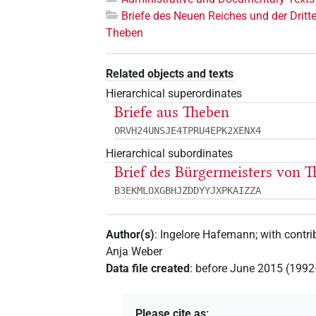
Briefe des Neuen Reiches und der Dritt
Theben
Related objects and texts
Hierarchical superordinates
Briefe aus Theben
ORVH24UNSJE4TPRU4EPK2XENX4
Hierarchical subordinates
Brief des Bürgermeisters von 
B3EKMLOXGBHJZDDYYJXPKAIZZA
Author(s)
:
Ingelore Hafemann
;
with contri
Anja Weber
Data file created
:
before June 2015 (199
Please cite as
: