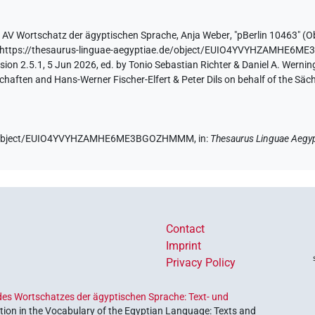
y
AV Wortschatz der ägyptischen Sprache
,
Anja Weber
,
"pBerlin 10463" (
Ob
https://thesaurus-linguae-aegyptiae.de/object/EUIO4YVYHZAMHE
ion 2.5.1, 5 Jun 2026, ed. by Tonio Sebastian Richter & Daniel A. Werning
aften and Hans-Werner Fischer-Elfert & Peter Dils on behalf of the Sä
e.de/object/EUIO4YVYHZAMHE6ME3BGOZHMMM,
in
:
Thesaurus Linguae Aegyp
Contact
Imprint
Privacy Policy
es Wortschatzes der ägyptischen Sprache: Text- und
ion in the Vocabulary of the Egyptian Language: Texts and