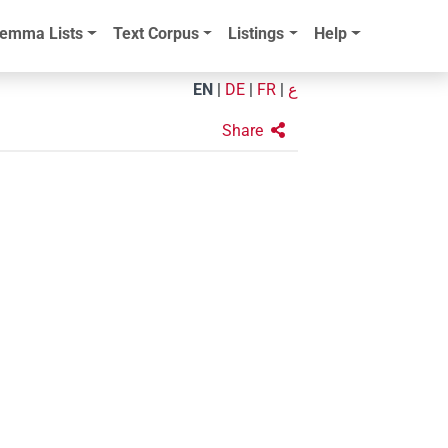
emma Lists
Text Corpus
Listings
Help
EN
|
DE
|
FR
|
ع
Share