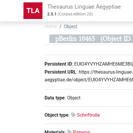
Thesaurus Linguae Aegyptiae
TLA
2.5.1
(
Corpus edition
20
)
Home
Object
pBerlin 10463
(Object 
Persistent ID
:
EUIO4YVYHZAMHE6ME3
Persistent URL
:
https://thesaurus-linguae-
aegyptiae.de/object/EUIO4YVYHZAM
Data type
:
Object
Object type
:
Schriftrolle
Materials
:
Papyrus