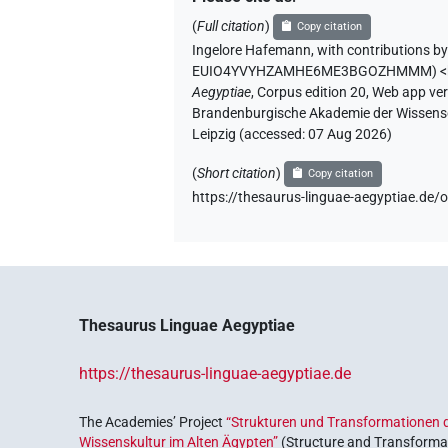
(
Full citation
)
Copy citation
Ingelore Hafemann
,
with contributions b
EUIO4YVYHZAMHE6ME3BGOZHMMM
)
<
Aegyptiae
,
Corpus edition 20, Web app vers
Brandenburgische Akademie der Wissensch
Leipzig (accessed:
07 Aug 2026
)
(
Short citation
)
Copy citation
https://thesaurus-linguae-aegyptia
Thesaurus Linguae Aegyptiae
https://thesaurus-linguae-aegyptiae.de
The Academies’ Project
“Strukturen und Transformationen d
Wissenskultur im Alten Ägypten”
(Structure and Transformat