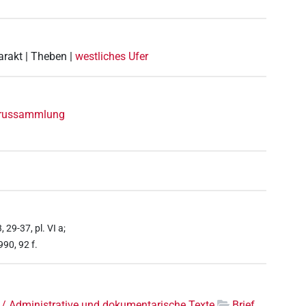
arakt | Theben |
westliches Ufer
yrussammlung
29-37, pl. VI a;
990, 92 f.
 / Administrative und dokumentarische Texte
Brief