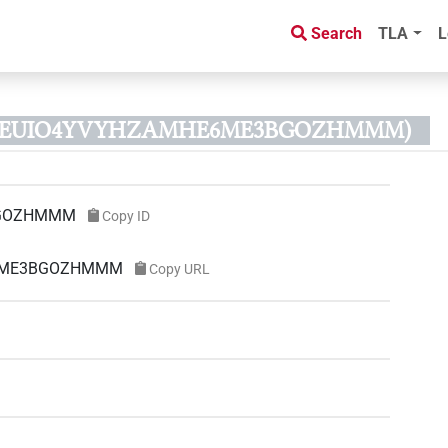
Search
TLA
L
ID EUIO4YVYHZAMHE6ME3BGOZHMMM)
BGOZHMMM
Copy ID
HE6ME3BGOZHMMM
Copy URL