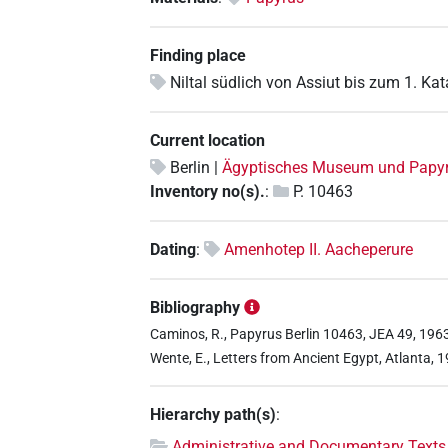
Finding place
Niltal südlich von Assiut bis zum 1. Kat
Current location
Berlin |
Ägyptisches Museum und Pap
Inventory no(s).
:
P. 10463
Dating
:
Amenhotep II. Aacheperure
Bibliography
Caminos, R., Papyrus Berlin 10463, JEA 49, 1963, 
Wente, E., Letters from Ancient Egypt, Atlanta, 1
Hierarchy path(s)
:
Administrative and Documentary Texts