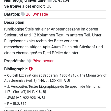
Numéro(s) d’inventaire
:
JE 43204
Se trouve à cet endroit
:
Oui
Datation
:
26. Dynastie
Description
rundbogige Stele mit einer Anbetungsszene im oberen
Stelenrund und 12 Kolumnen Text im unteren Teil. Unter
Flügelsonne kniet rechts der Beter vor dem
menschengestaltigen Apis-Atum-Osiris mit Stierkopf und
einem ebenso großen Djed-Pfeiler dahinter.
Propriétaire
:
Privatperson
Bibliographie
– Quibell, Excavations at Saqqarah (1908-1910). The Monastery of
Apa Jeremias (vol. 3), 146, pl. LXXXIII [P, Ü]
– J. Vercoutter, Textes biographique du Sérapéum de Memphis,
117– (Texte T) [H, P, K, Ü, B]
– JWIS IV.2, 922-923 [H, B]
– PM III.2, 815