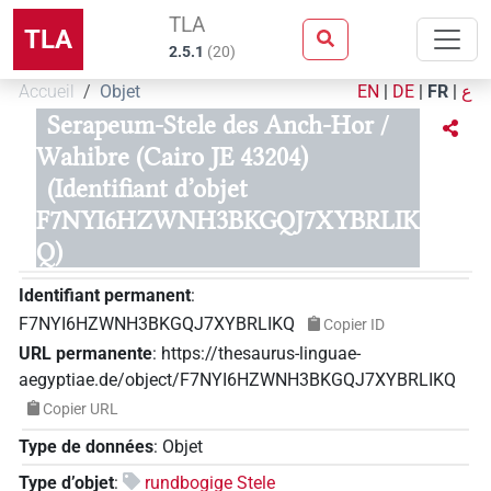
TLA
TLA
2.5.1
(
20
)
Accueil
Objet
EN
|
DE
|
FR
|
ع
Serapeum-Stele des Anch-Hor /
Wahibre (Cairo JE 43204)
(Identifiant d’objet
F7NYI6HZWNH3BKGQJ7XYBRLIK
Q)
Identifiant permanent
:
F7NYI6HZWNH3BKGQJ7XYBRLIKQ
Copier ID
URL permanente
:
https://thesaurus-linguae-
aegyptiae.de/object/F7NYI6HZWNH3BKGQJ7XYBRLIKQ
Copier URL
Type de données
:
Objet
Type d’objet
:
rundbogige Stele