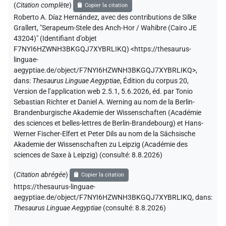
(
Citation complète
)
Copier la citation
Roberto A. Díaz Hernández
,
avec des contributions de
Silke
Grallert
,
"Serapeum-Stele des Anch-Hor / Wahibre (Cairo JE
43204)" (
Identifiant d’objet
F7NYI6HZWNH3BKGQJ7XYBRLIKQ
)
<https://thesaurus-
linguae-
aegyptiae.de/object/F7NYI6HZWNH3BKGQJ7XYBRLIKQ>
,
dans
:
Thesaurus Linguae Aegyptiae
,
Édition du corpus 20,
Version de l’application web 2.5.1, 5.6.2026, éd. par Tonio
Sebastian Richter et Daniel A. Werning au nom de la Berlin-
Brandenburgische Akademie der Wissenschaften (Académie
des sciences et belles-lettres de Berlin-Brandebourg) et Hans-
Werner Fischer-Elfert et Peter Dils au nom de la Sächsische
Akademie der Wissenschaften zu Leipzig (Académie des
sciences de Saxe à Leipzig) (consulté:
8.8.2026
)
(
Citation abrégée
)
Copier la citation
https://thesaurus-linguae-
aegyptiae.de/object/F7NYI6HZWNH3BKGQJ7XYBRLIKQ,
dans
:
Thesaurus Linguae Aegyptiae
(
consulté
:
8.8.2026
)