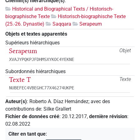
Chemin(s) hiérarchique(s)
:
Historical and Biographical Texts / Historisch-
biographische Texte
Historisch-biographische Texte
(25.-26. Dynastie)
Saqqara
Serapeum
Objets et textes apparentés
Supérieurs hiérarchiques
Serapeum
Objet
XVAJYPQKPJFDHMSXYKOC4YEKNE
Subordonnés hiérarchiques
Texte T
Texte
NUBEFEC4VBEGHC77X46274UKPE
Auteur(s)
:
Roberto A. Díaz Hernández
;
avec des
contributions de
:
Silke Grallert
Fichier de données créé
:
20.12.2017
,
dernière révision
:
02.08.2022
Citer en tant que
: