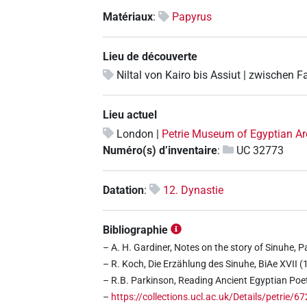
Matériaux
:
Papyrus
Lieu de découverte
Niltal von Kairo bis Assiut | zwischen 
Lieu actuel
London |
Petrie Museum of Egyptian A
Numéro(s) d’inventaire
:
UC 32773
Datation
:
12. Dynastie
Bibliographie
– A. H. Gardiner, Notes on the story of Sinuhe, P
– R. Koch, Die Erzählung des Sinuhe, BiAe XVII (1
– R.B. Parkinson, Reading Ancient Egyptian Poetr
–
https://collections.ucl.ac.uk/Details/petrie/6