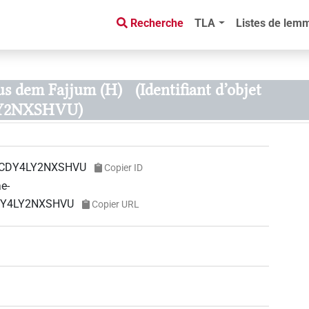
Recherche
TLA
Listes de lem
us dem Fajjum (H)
(Identifiant d’objet
Y2NXSHVU)
CDY4LY2NXSHVU
Copier ID
ae-
CDY4LY2NXSHVU
Copier URL