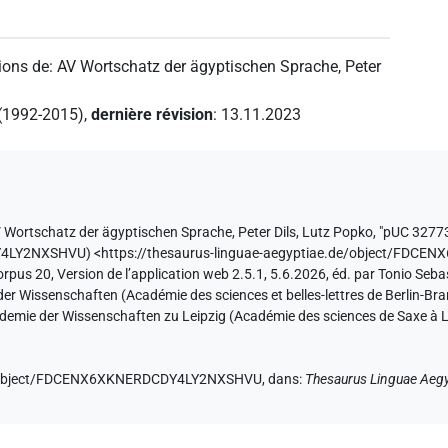
ions de
:
AV Wortschatz der ägyptischen Sprache
,
Peter
 (1992-2015)
,
dernière révision
:
13.11.2023
 Wortschatz der ägyptischen Sprache
,
Peter Dils
,
Lutz Popko
,
"pUC 32773
DY4LY2NXSHVU
)
<https://thesaurus-linguae-aegyptiae.de/object/FD
orpus 20, Version de l’application web 2.5.1, 5.6.2026, éd. par Tonio Seb
er Wissenschaften (Académie des sciences et belles-lettres de Berlin-Br
ademie der Wissenschaften zu Leipzig (Académie des sciences de Saxe à L
.de/object/FDCENX6XKNERDCDY4LY2NXSHVU,
dans
:
Thesaurus Linguae Aegy