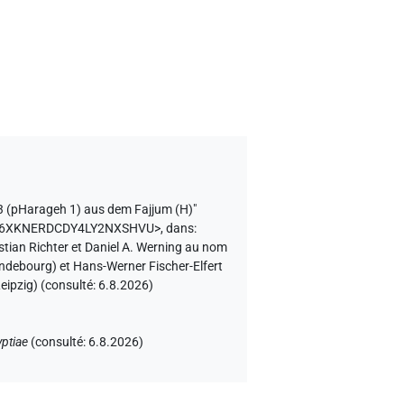
 (pHarageh 1) aus dem Fajjum (H)"
CENX6XKNERDCDY4LY2NXSHVU>
,
dans
:
astian Richter et Daniel A. Werning au nom
andebourg) et Hans-Werner Fischer-Elfert
eipzig) (consulté:
6.8.2026
)
ptiae
(
consulté
:
6.8.2026
)