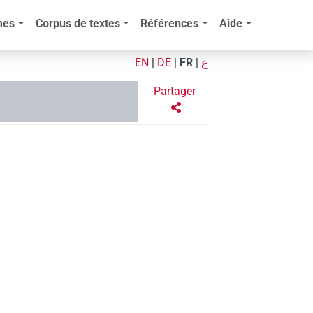
mes
Corpus de textes
Références
Aide
EN
|
DE
|
FR
|
ع
Partager