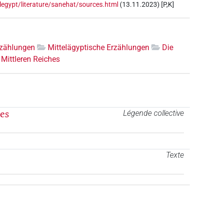
legypt/literature/sanehat/sources.html
(13.11.2023) [P,K]
rzählungen
Mittelägyptische Erzählungen
Die
Mittleren Reiches
hes
Légende collective
Texte