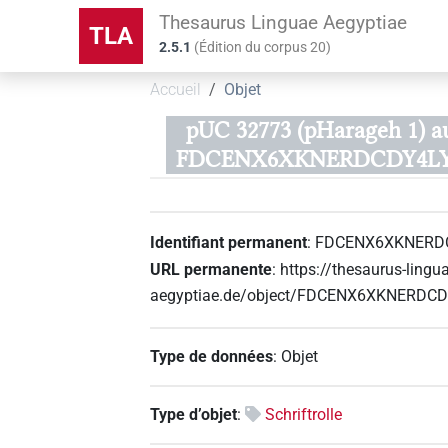
Thesaurus Linguae Aegyptiae
TLA
2.5.1
(
Édition du corpus
20
)
Accueil
Objet
pUC 32773 (pHarageh 1) a
FDCENX6XKNERDCDY4L
Identifiant permanent
:
FDCENX6XKNERD
URL permanente
:
https://thesaurus-lingu
aegyptiae.de/object/FDCENX6XKNERD
Type de données
:
Objet
Type d’objet
:
Schriftrolle