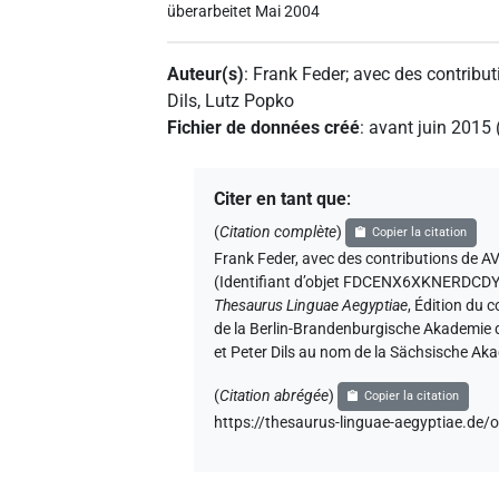
überarbeitet Mai 2004
Auteur(s)
:
Frank Feder
;
avec des contribut
Dils
,
Lutz Popko
Fichier de données créé
:
avant juin 2015
Citer en tant que
:
(
Citation complète
)
Copier la citation
Frank Feder
,
avec des contributions de
AV
(
Identifiant d’objet FDCENX6XKNERDC
Thesaurus Linguae Aegyptiae
,
Édition du c
de la Berlin-Brandenburgische Akademie d
et Peter Dils au nom de la Sächsische Ak
(
Citation abrégée
)
Copier la citation
https://thesaurus-linguae-aegyptiae