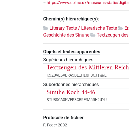
–
https://www.ucl.ac.uk/museums-static/digita
Chemin(s) hiérarchique(s)
:
Literary Texts / Literarische Texte
E
Geschichte des Sinuhe
Textzeugen des 
Objets et textes apparentés
Supérieurs hiérarchiques
Textzeugen des Mittleren Reic
K5ZUVE6VBRA5DLIHIQFBCJIWWE
Subordonnés hiérarchiques
Sinuhe Koch 44-46
SIUBDGAOMVFR3GB5E3A5RH2UYU
Protocole de fichier
F. Feder 2002