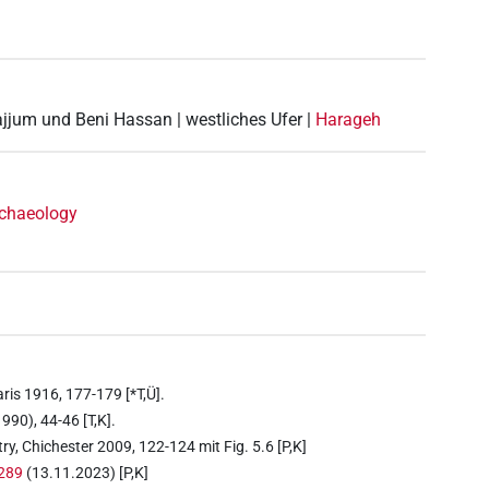
Fajjum und Beni Hassan | westliches Ufer |
Harageh
rchaeology
aris 1916, 177-179 [*T,Ü].
990), 44-46 [T,K].
y, Chichester 2009, 122-124 mit Fig. 5.6 [P,K]
7289
(13.11.2023) [P,K]