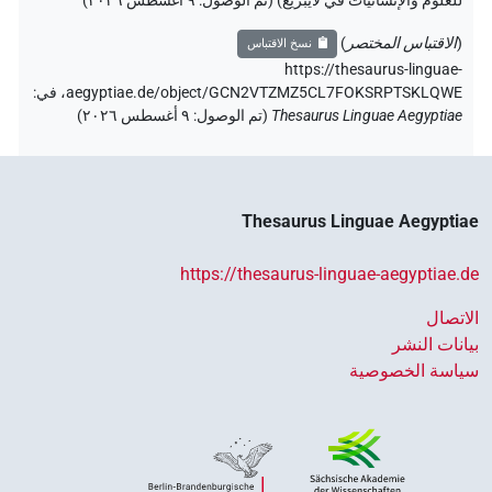
للعلوم والإنسانيات في لايبزيغ) (تم الوصول:
٩ أغسطس ٢٠٢٦
)
(
الاقتباس المختصر
)
نسخ الاقتباس
https://thesaurus-linguae-
aegyptiae.de/object/GCN2VTZMZ5CL7FOKSRPTSKLQWE،
في
:
Thesaurus Linguae Aegyptiae
(
تم الوصول
:
٩ أغسطس ٢٠٢٦
)
Thesaurus Linguae Aegyptiae
https://thesaurus-linguae-aegyptiae.de
الاتصال
بيانات النشر
سياسة الخصوصية