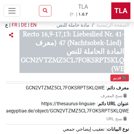
TLA
TLA
)
٢٠
(
۱.٥.٢
الصفحة الرئيسية
مادة حاملة للنص
EN
|
DE
|
FR
|
ع
Recto 16,9-17,13: Liebeslied Nr. 41-
47 (Nachtsobek-Lied)
(معرف
المادة الحاملة للنص
GCN2VTZMZ5CL7FOKSRPTSKLQ
WE)
قديم
معرف دائم
:
GCN2VTZMZ5CL7FOKSRPTSKLQWE
نسخ المعرف
عنوان‏ ‏URL‏ دائم
:
https://thesaurus-linguae-
aegyptiae.de/object/GCN2VTZMZ5CL7FOKSRPTSKLQWE
نسخ‏ ‏URL
نوع البيانات
:
تعقيب إيضاحي جمعي