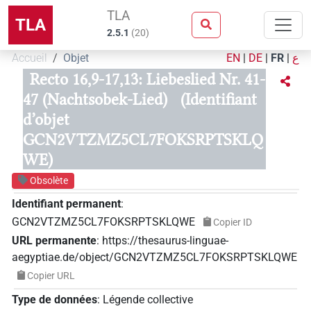
TLA
TLA
2.5.1
(
20
)
Accueil
Objet
EN
|
DE
|
FR
|
ع
Recto 16,9-17,13: Liebeslied Nr. 41-
47 (Nachtsobek-Lied)
(Identifiant
d’objet
GCN2VTZMZ5CL7FOKSRPTSKLQ
WE)
Obsolète
Identifiant permanent
:
GCN2VTZMZ5CL7FOKSRPTSKLQWE
Copier ID
URL permanente
:
https://thesaurus-linguae-
aegyptiae.de/object/GCN2VTZMZ5CL7FOKSRPTSKLQWE
Copier URL
Type de données
:
Légende collective