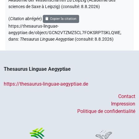
Akademie der Wissenschaften zu Leipzig (Académie des
sciences de Saxe à Leipzig) (consulté:
8.8.2026
)
(
Citation abrégée
)
Copier la citation
https://thesaurus-linguae-
aegyptiae.de/object/GCN2VTZMZ5CL7FOKSRPTSKLQWE,
dans
:
Thesaurus Linguae Aegyptiae
(
consulté
:
8.8.2026
)
Thesaurus Linguae Aegyptiae
https://thesaurus-linguae-aegyptiae.de
Contact
Impression
Politique de confidentialité