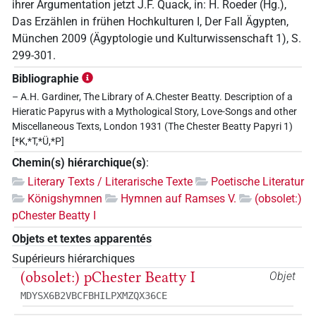
ihrer Argumentation jetzt J.F. Quack, in: H. Roeder (Hg.),
Das Erzählen in frühen Hochkulturen I, Der Fall Ägypten,
München 2009 (Ägyptologie und Kulturwissenschaft 1), S.
299-301.
Bibliographie
– A.H. Gardiner, The Library of A.Chester Beatty. Description of a
Hieratic Papyrus with a Mythological Story, Love-Songs and other
Miscellaneous Texts, London 1931 (The Chester Beatty Papyri 1)
[*K,*T,*Ü,*P]
Chemin(s) hiérarchique(s)
:
Literary Texts / Literarische Texte
Poetische Literatur
Königshymnen
Hymnen auf Ramses V.
(obsolet:)
pChester Beatty I
Objets et textes apparentés
Supérieurs hiérarchiques
(obsolet:) pChester Beatty I
Objet
MDYSX6B2VBCFBHILPXMZQX36CE