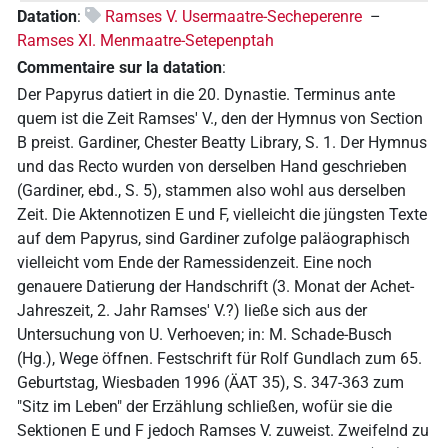
Datation
:
Ramses V. Usermaatre-Secheperenre
–
Ramses XI. Menmaatre-Setepenptah
Commentaire sur la datation
:
Der Papyrus datiert in die 20. Dynastie. Terminus ante
quem ist die Zeit Ramses' V., den der Hymnus von Section
B preist. Gardiner, Chester Beatty Library, S. 1. Der Hymnus
und das Recto wurden von derselben Hand geschrieben
(Gardiner, ebd., S. 5), stammen also wohl aus derselben
Zeit. Die Aktennotizen E und F, vielleicht die jüngsten Texte
auf dem Papyrus, sind Gardiner zufolge paläographisch
vielleicht vom Ende der Ramessidenzeit. Eine noch
genauere Datierung der Handschrift (3. Monat der Achet-
Jahreszeit, 2. Jahr Ramses' V.?) ließe sich aus der
Untersuchung von U. Verhoeven; in: M. Schade-Busch
(Hg.), Wege öffnen. Festschrift für Rolf Gundlach zum 65.
Geburtstag, Wiesbaden 1996 (ÄAT 35), S. 347-363 zum
"Sitz im Leben" der Erzählung schließen, wofür sie die
Sektionen E und F jedoch Ramses V. zuweist. Zweifelnd zu