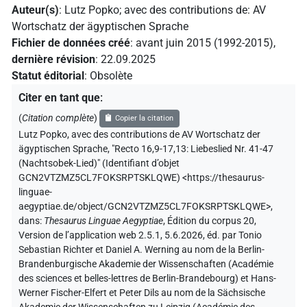
Auteur(s)
:
Lutz Popko
;
avec des contributions de
:
AV
Wortschatz der ägyptischen Sprache
Fichier de données créé
:
avant juin 2015 (1992-2015)
,
dernière révision
:
22.09.2025
Statut éditorial
:
Obsolète
Citer en tant que
:
(
Citation complète
)
Copier la citation
Lutz Popko
,
avec des contributions de
AV Wortschatz der
ägyptischen Sprache
,
"Recto 16,9-17,13: Liebeslied Nr. 41-47
(Nachtsobek-Lied)" (
Identifiant d’objet
GCN2VTZMZ5CL7FOKSRPTSKLQWE
)
<https://thesaurus-
linguae-
aegyptiae.de/object/GCN2VTZMZ5CL7FOKSRPTSKLQWE>
,
dans
:
Thesaurus Linguae Aegyptiae
,
Édition du corpus 20,
Version de l’application web 2.5.1, 5.6.2026, éd. par Tonio
Sebastian Richter et Daniel A. Werning au nom de la Berlin-
Brandenburgische Akademie der Wissenschaften (Académie
des sciences et belles-lettres de Berlin-Brandebourg) et Hans-
Werner Fischer-Elfert et Peter Dils au nom de la Sächsische