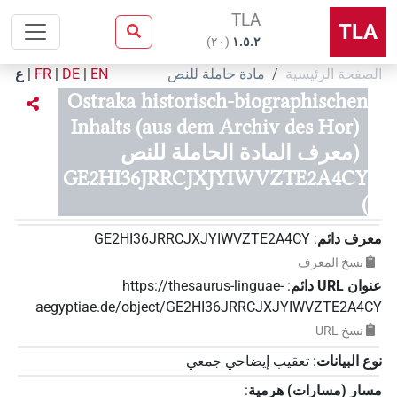
TLA
TLA
)
٢٠
(
۱.٥.٢
ع
|
FR
|
DE
|
EN
مادة حاملة للنص
الصفحة الرئيسية
Ostraka historisch-biographischen
Inhalts (aus dem Archiv des Hor)
(معرف المادة الحاملة للنص
GE2HI36JRRCJXJYIWVZTE2A4CY
)
GE2HI36JRRCJXJYIWVZTE2A4CY
:
معرف دائم
نسخ المعرف
https://thesaurus-linguae-
:
عنوان‏ ‏URL‏ دائم
aegyptiae.de/object/GE2HI36JRRCJXJYIWVZTE2A4CY
نسخ‏ ‏URL
تعقيب إيضاحي جمعي
:
نوع البيانات
:
مسار (مسارات) هرمية