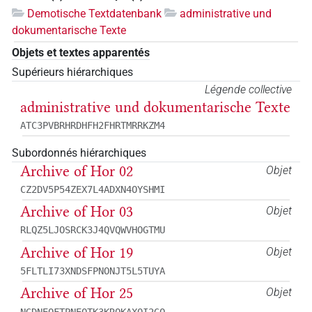
Demotische Textdatenbank
administrative und
dokumentarische Texte
Objets et textes apparentés
Supérieurs hiérarchiques
Légende collective
administrative und dokumentarische Texte
ATC3PVBRHRDHFH2FHRTMRRKZM4
Subordonnés hiérarchiques
Archive of Hor 02
Objet
CZ2DV5P54ZEX7L4ADXN4OYSHMI
Archive of Hor 03
Objet
RLQZ5LJOSRCK3J4QVQWVHOGTMU
Archive of Hor 19
Objet
5FLTLI73XNDSFPNONJT5L5TUYA
Archive of Hor 25
Objet
NGDNEQFTPNEQTK3KRQKAXQI2GQ