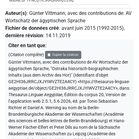
Auteur(s)
:
Günter Vittmann
;
avec des contributions de
:
AV
Wortschatz der ägyptischen Sprache
Fichier de données créé
:
avant juin 2015 (1992-2015)
,
dernière révision
:
14.11.2019
Citer en tant que
:
(
Citation complète
)
Copier la citation
Günter Vittmann
,
avec des contributions de
AV Wortschatz der
ägyptischen Sprache
,
"Ostraka historisch-biographischen
Inhalts (aus dem Archiv des Hor)" (
Identifiant d’objet
GE2HI36JRRCJXJYIWVZTE2A4CY
)
<https://thesaurus-linguae-
aegyptiae.de/object/GE2HI36JRRCJXJYIWVZTE2A4CY>
,
dans
:
Thesaurus Linguae Aegyptiae
,
Édition du corpus 20, Version de
l’application web 2.5.1, 5.6.2026, éd. par Tonio Sebastian
Richter et Daniel A. Werning au nom de la Berlin-
Brandenburgische Akademie der Wissenschaften (Académie
des sciences et belles-lettres de Berlin-Brandebourg) et Hans-
Werner Fischer-Elfert et Peter Dils au nom de la Sächsische
Akademie der Wissenschaften zu Leipzig (Académie des