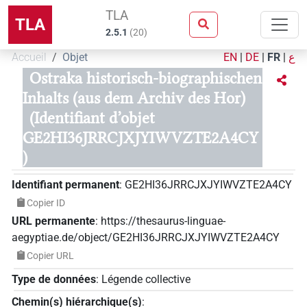
TLA
TLA
2.5.1
(
20
)
Accueil
Objet
EN
|
DE
|
FR
|
ع
Ostraka historisch-biographischen
Inhalts (aus dem Archiv des Hor)
(Identifiant d’objet
GE2HI36JRRCJXJYIWVZTE2A4CY
)
Identifiant permanent
:
GE2HI36JRRCJXJYIWVZTE2A4CY
Copier ID
URL permanente
:
https://thesaurus-linguae-
aegyptiae.de/object/GE2HI36JRRCJXJYIWVZTE2A4CY
Copier URL
Type de données
:
Légende collective
Chemin(s) hiérarchique(s)
: