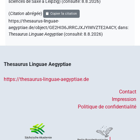
sciences de Saxe à Leipzig) (consulté:
8.8.2026
)
(
Citation abrégée
)
Copier la citation
https://thesaurus-linguae-
aegyptiae.de/object/GE2HI36JRRCJXJYIWVZTE2A4CY,
dans
:
Thesaurus Linguae Aegyptiae
(
consulté
:
8.8.2026
)
Thesaurus Linguae Aegyptiae
https://thesaurus-linguae-aegyptiae.de
Contact
Impression
Politique de confidentialité